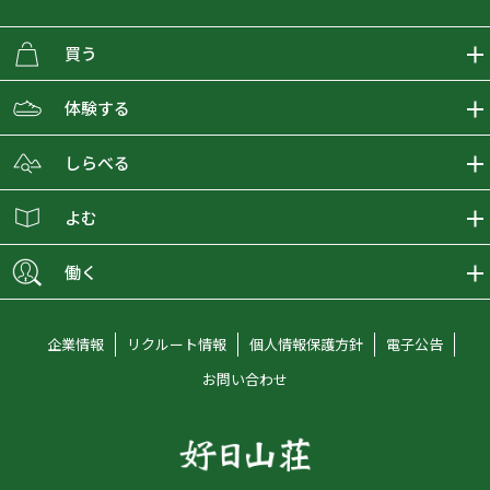
買う
ECMALLの商品をさがす
体験する
取り扱いブランド一覧
おとな女子登山部
しらべる
店舗の商品をさがす
登山学校
登山レポート
よむ
ショップブログ
YamaPos
スタートNAVI
ECMedia
働く
会員募集
グラビティリサーチ
山の辞典
ECMALLチャンネル
新卒採用情報
企業情報
リクルート情報
個人情報保護方針
電子公告
オンラインコンシェルジュ
好日山荘マガジン
中途採用情報
お問い合わせ
好日山荘チャンネル
キャリア採用情報
アルバイト採用情報