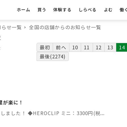
ホーム
買う
体験する
しらべる
よむ
働
知らせ一覧
全国の店舗からのお知らせ一覧
覧
最初
前へ
10
11
12
13
14
示
最後(2274)
管理が楽に！
た！ ◆HEROCLIP ミニ：3300円(税...