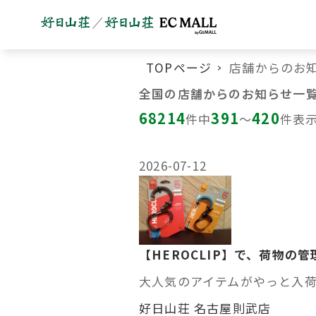
TOPページ
店舗からのお
全国の店舗からのお知らせ一
68214
391
420
件中
〜
件表
2026-07-12
【HEROCLIP】で、荷物の
大人気のアイテムがやっと入荷しまし
好日山荘 名古屋則武店