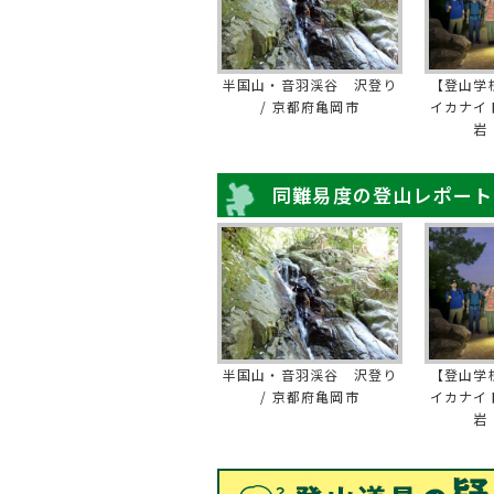
半国山・音羽渓谷 沢登り
【登山学
/ 京都府亀岡市
イカナイ
岩
同難易度の登山レポート
半国山・音羽渓谷 沢登り
【登山学
/ 京都府亀岡市
イカナイ
岩