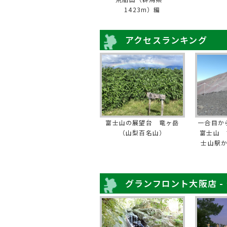
1423m）編
アクセスランキング
富士山の展望台 竜ヶ岳
一合目か
（山梨百名山）
富士山 
士山駅
グランフロント大阪店 -