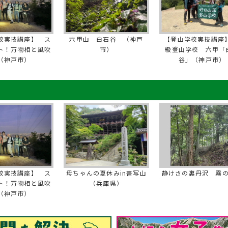
校実技講座】 ス
六甲山 白石谷 （神戸
【登山学校実技講座】
ト！万物相と風吹
市）
級登山学校 六甲「
（神戸市）
谷」（神戸市）
校実技講座】 ス
母ちゃんの夏休みin書写山
静けさの裏丹沢 霧
ト！万物相と風吹
（兵庫県）
（神戸市）