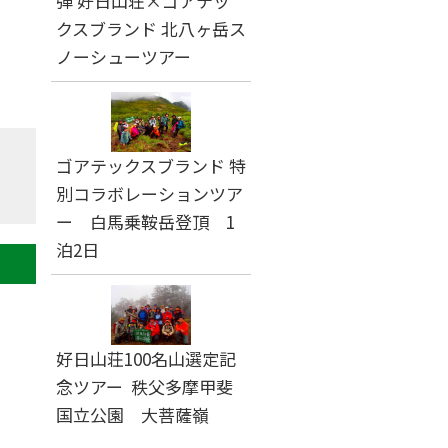
弾 好日山荘×ゴアテッ
クスブランド 北八ヶ岳ス
ノーシューツアー
ゴアテックスブランド 特
別コラボレーションツア
ー 白馬乗鞍岳登頂 1
泊2日
好日山荘100名山選定記
念ツアー 秩父多摩甲斐
国立公園 大菩薩嶺