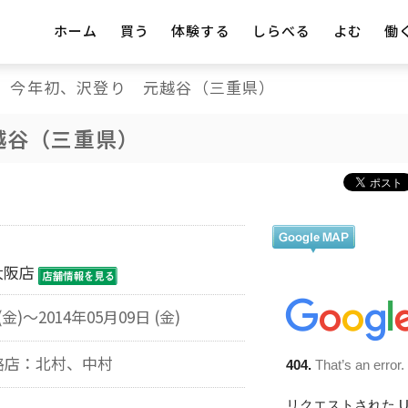
ホーム
買う
体験する
しらべる
よむ
働
今年初、沢登り 元越谷（三重県）
越谷（三重県）
大阪店
(金)～2014年05月09日 (金)
路店：北村、中村