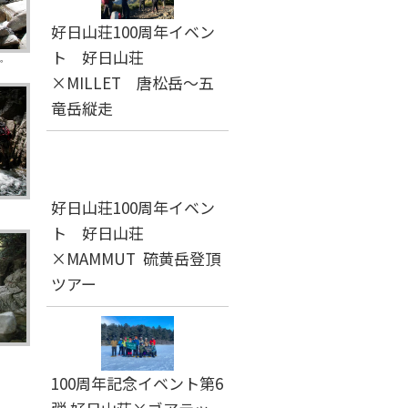
好日山荘100周年イベン
ト 好日山荘
。
×MILLET 唐松岳～五
竜岳縦走
好日山荘100周年イベン
ト 好日山荘
×MAMMUT 硫黄岳登頂
ツアー
100周年記念イベント第6