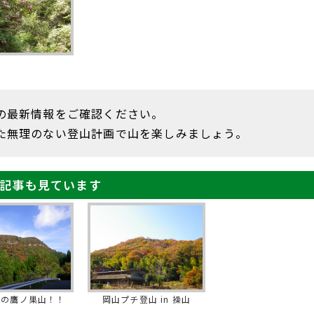
の最新情報をご確認ください。
た無理のない登山計画で山を楽しみましょう。
記事も見ています
葉の鷹ノ巣山！！
岡山プチ登山 in 操山