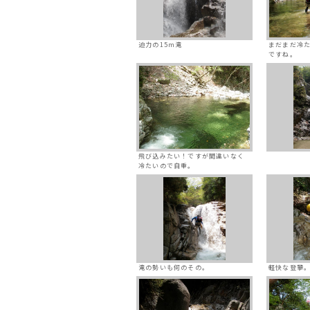
迫力の15m滝
まだまだ冷
ですね。
飛び込みたい！ですが間違いなく
冷たいので自重。
滝の勢いも何のその。
軽快な登攀