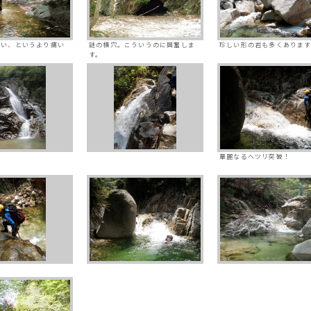
たい、というより痛い
謎の横穴。こういうのに興奮しま
珍しい形の岩も多くあります
す。
華麗なるヘツリ突破！
。