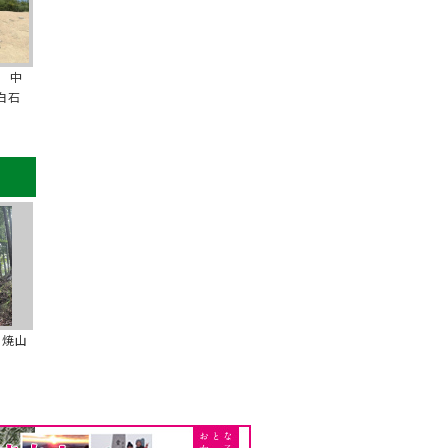
 中
白石
の焼山