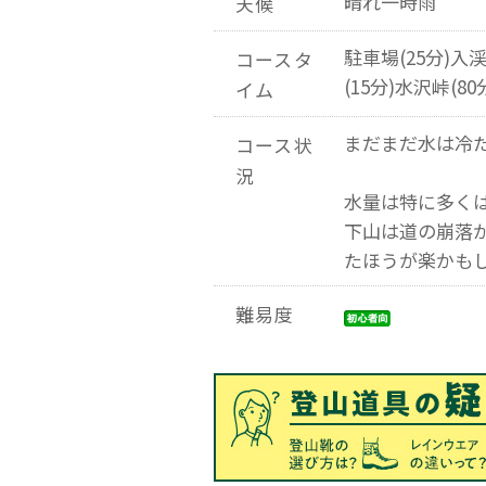
晴れ一時雨
天候
駐車場(25分)入渓
コースタ
(15分)水沢峠(8
イム
まだまだ水は冷
コース状
況
水量は特に多くは
下山は道の崩落
たほうが楽かも
難易度