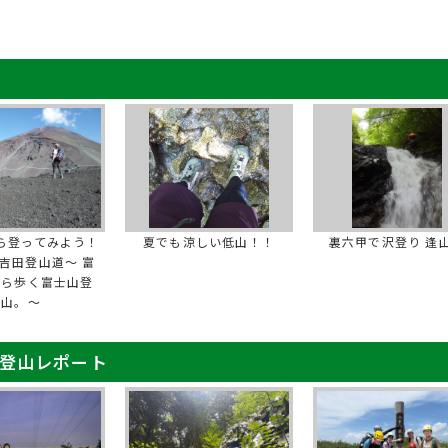
ら登ってみよう！
夏でも涼しい低山！！
裏六甲で沢登り 逢
吉田登山道～ 富
から歩く富士山登
山。～
 登山レポート