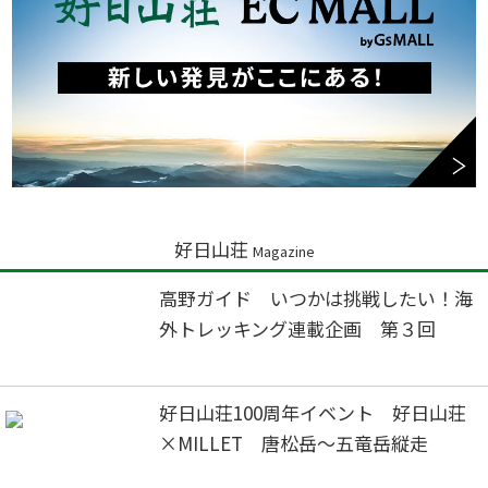
好日山荘
Magazine
高野ガイド いつかは挑戦したい！海
外トレッキング連載企画 第３回
好日山荘100周年イベント 好日山荘
×MILLET 唐松岳～五竜岳縦走