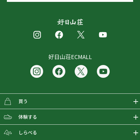
好日山荘ECMALL
買う
ECMALLの商品をさがす
体験する
取り扱いブランド一覧
おとな女子登山部
しらべる