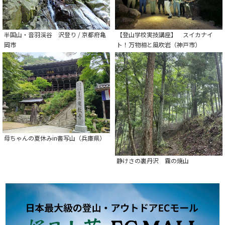
半国山・音羽渓谷 沢登り / 京都府亀
【登山学校実技講座】 スイカナイ
岡市
ト！万物相と風吹岩（神戸市）
母ちゃんの夏休みin書写山（兵庫県）
静けさの裏丹沢 霧の焼山