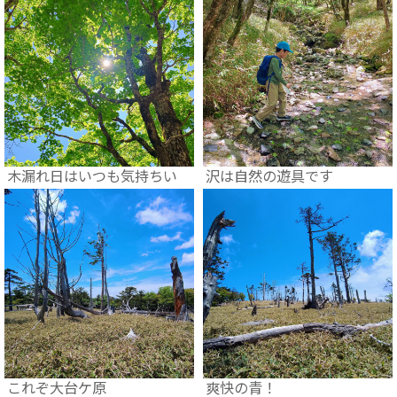
木漏れ日はいつも気持ちい
沢は自然の遊具です
これぞ大台ケ原
爽快の青！