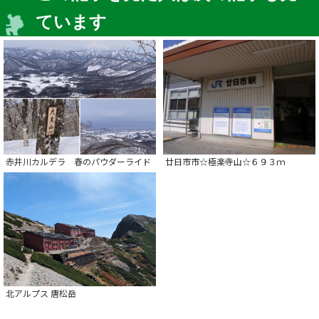
ています
赤井川カルデラ 春のパウダーライド
廿日市市☆極楽寺山☆６９３ｍ
北アルプス 唐松岳