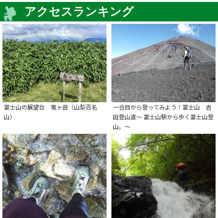
アクセスランキング
富士山の展望台 竜ヶ岳（山梨百名
一合目から登ってみよう！富士山 吉
山）
田登山道～ 富士山駅から歩く富士山登
山。～