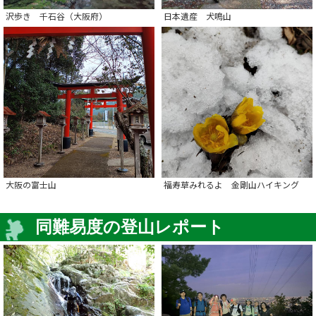
沢歩き 千石谷（大阪府）
日本遺産 犬鳴山
大阪の富士山
福寿草みれるよ 金剛山ハイキング
同難易度の登山レポート