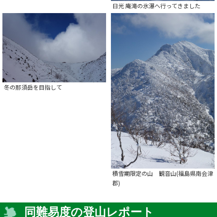
日光 庵滝の氷瀑へ行ってきました
冬の那須岳を目指して
積雪期限定の山 観音山(福島県南会津
郡)
同難易度の登山レポート