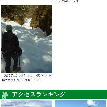
ースin飯能 に参戦！
【遡行禁止】丹沢 大山川～気の早い沢
始めのつもりがガチ登山！？～
アクセスランキング