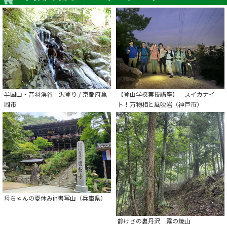
半国山・音羽渓谷 沢登り / 京都府亀
【登山学校実技講座】 スイカナイ
岡市
ト！万物相と風吹岩（神戸市）
母ちゃんの夏休みin書写山（兵庫県）
静けさの裏丹沢 霧の焼山