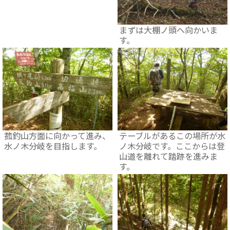
まずは大棚ノ頭へ向かいま
す。
菰釣山方面に向かって進み、
テーブルがあるこの場所が水
水ノ木分岐を目指します。
ノ木分岐です。ここからは登
山道を離れて踏跡を進みま
す。