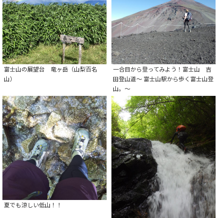
富士山の展望台 竜ヶ岳（山梨百名
一合目から登ってみよう！富士山 吉
山）
田登山道～ 富士山駅から歩く富士山登
山。～
夏でも涼しい低山！！