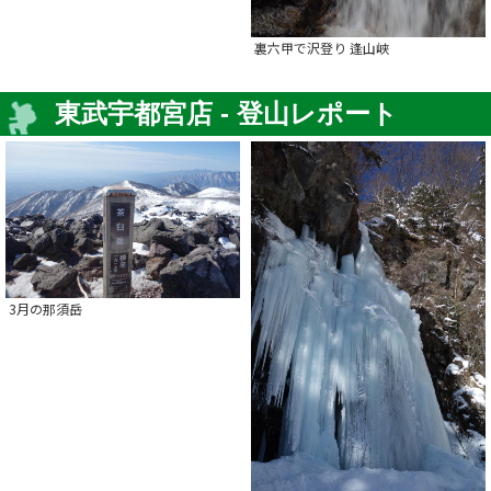
裏六甲で沢登り 逢山峡
東武宇都宮店 - 登山レポート
3月の那須岳