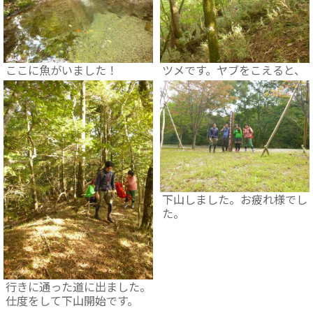
ここに魚がいました！
ツメです。ヤブをこえると、
下山しました。お疲れ様でし
た。
行きに通った道に出ました。
仕度をして下山開始です。