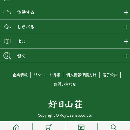
ECMALLの商品をさがす
体験する
取り扱いブランド一覧
おとな女子登山部
しらべる
店舗の商品をさがす
登山学校
登山レポート
よむ
ショップブログ
YamaPos
スタートNAVI
ECMedia
働く
会員募集
グラビティリサーチ
山の辞典
ECMALLチャンネル
新卒採用情報
企業情報
リクルート情報
個人情報保護方針
電子公告
オンラインコンシェルジュ
好日山荘マガジン
中途採用情報
お問い合わせ
好日山荘チャンネル
キャリア採用情報
アルバイト採用情報
Copyright © Kojitusanso.co,Ltd
社員メッセージ