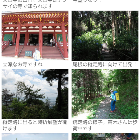
サイの寺で知られます
立派なお寺ですね
尾根の縦走路に向けて出発！
縦走路に出ると時折展望が開
銃走路の様子。高木さんは歩
けます
荷中です