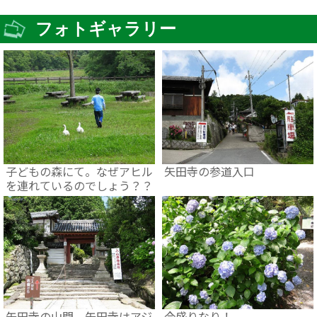
フォトギャラリー
子どもの森にて。なぜアヒル
矢田寺の参道入口
を連れているのでしょう？？
矢田寺の山門。矢田寺はアジ
今盛りなり！