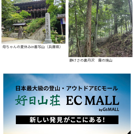
母ちゃんの夏休みin書写山（兵庫県）
静けさの裏丹沢 霧の焼山