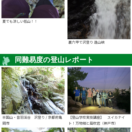
夏でも涼しい低山！！
裏六甲で沢登り 逢山峡
同難易度の登山レポート
半国山・音羽渓谷 沢登り / 京都府亀
【登山学校実技講座】 スイカナイ
岡市
ト！万物相と風吹岩（神戸市）