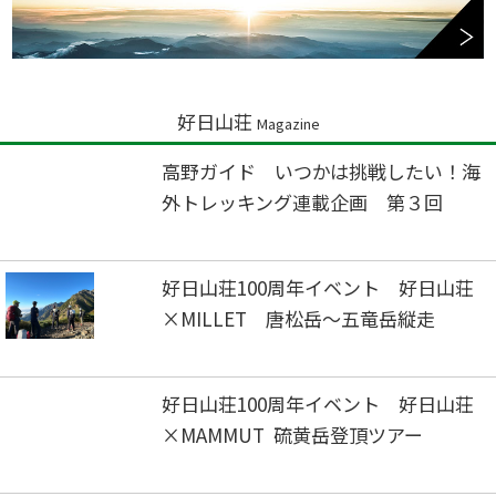
好日山荘
Magazine
高野ガイド いつかは挑戦したい！海
外トレッキング連載企画 第３回
好日山荘100周年イベント 好日山荘
×MILLET 唐松岳～五竜岳縦走
好日山荘100周年イベント 好日山荘
×MAMMUT 硫黄岳登頂ツアー