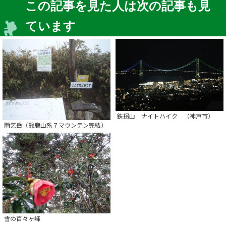
この記事を見た人は次の記事も見
ています
鉄拐山 ナイトハイク （神戸市）
雨乞岳（鈴鹿山系７マウンテン完結）
雪の百々ヶ峰