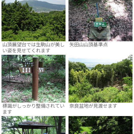
山頂展望台では生駒山が美し
矢田山山頂基準点
い姿を見せてくれます
標識がしっかり整備されてい
奈良盆地が見渡せます
ます