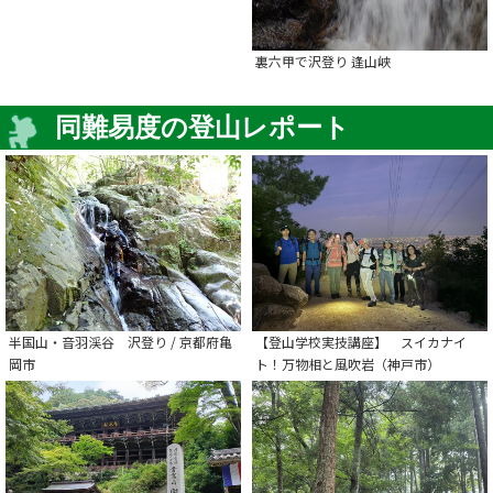
裏六甲で沢登り 逢山峡
同難易度の登山レポート
半国山・音羽渓谷 沢登り / 京都府亀
【登山学校実技講座】 スイカナイ
岡市
ト！万物相と風吹岩（神戸市）