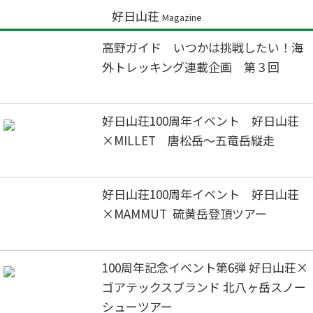
好日山荘
Magazine
高野ガイド いつかは挑戦したい！海
外トレッキング連載企画 第３回
好日山荘100周年イベント 好日山荘
×MILLET 唐松岳～五竜岳縦走
好日山荘100周年イベント 好日山荘
×MAMMUT 硫黄岳登頂ツアー
100周年記念イベント第6弾 好日山荘×
ゴアテックスブランド 北八ヶ岳スノー
シューツアー