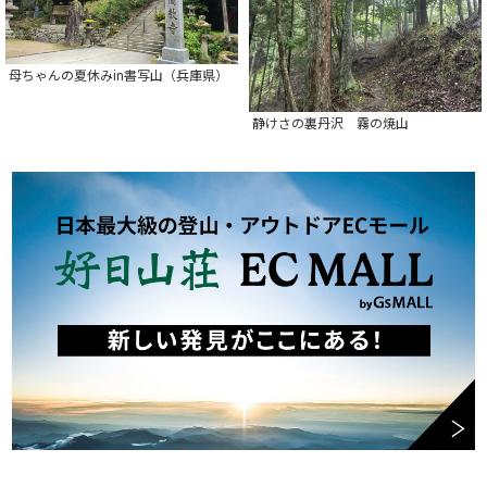
母ちゃんの夏休みin書写山（兵庫県）
静けさの裏丹沢 霧の焼山