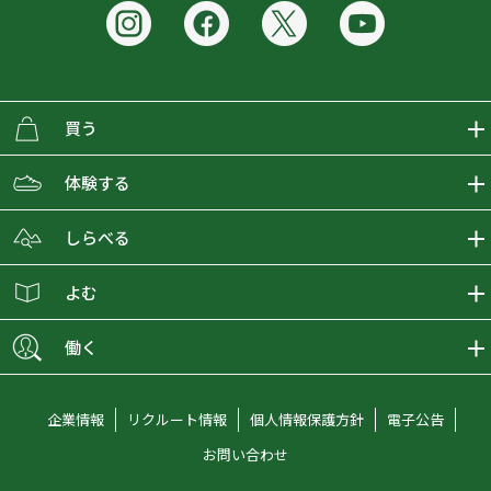
買う
ECMALLの商品をさがす
体験する
取り扱いブランド一覧
おとな女子登山部
しらべる
店舗の商品をさがす
登山学校
登山レポート
よむ
ショップブログ
YamaPos
スタートNAVI
ECMedia
働く
会員募集
グラビティリサーチ
山の辞典
ECMALLチャンネル
新卒採用情報
企業情報
リクルート情報
個人情報保護方針
電子公告
オンラインコンシェルジュ
好日山荘マガジン
中途採用情報
お問い合わせ
好日山荘チャンネル