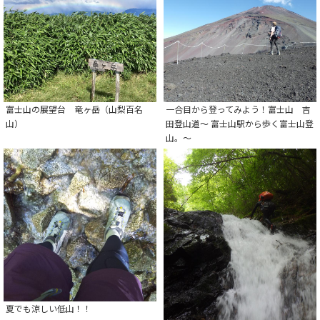
富士山の展望台 竜ヶ岳（山梨百名
一合目から登ってみよう！富士山 吉
山）
田登山道～ 富士山駅から歩く富士山登
山。～
夏でも涼しい低山！！