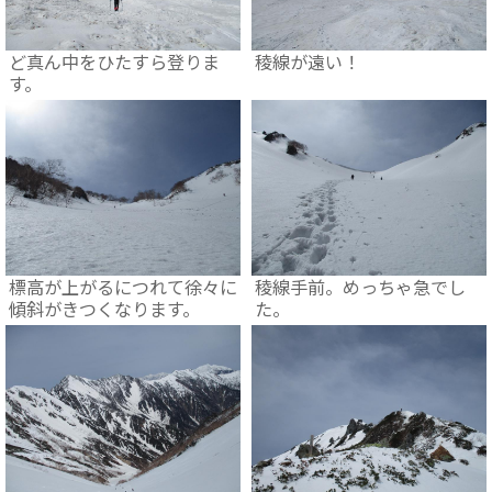
ど真ん中をひたすら登りま
稜線が遠い！
す。
標高が上がるにつれて徐々に
稜線手前。めっちゃ急でし
傾斜がきつくなります。
た。