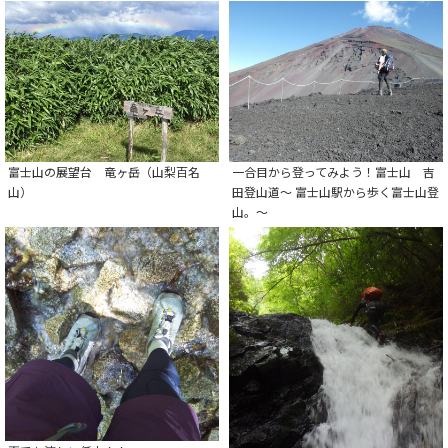
富士山の展望台 竜ヶ岳（山梨百名
一合目から登ってみよう！富士山 吉
山）
田登山道～ 富士山駅から歩く富士山登
山。～