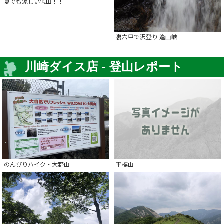
夏でも涼しい低山！！
裏六甲で沢登り 逢山峡
川崎ダイス店 - 登山レポート
のんびりハイク・大野山
平標山