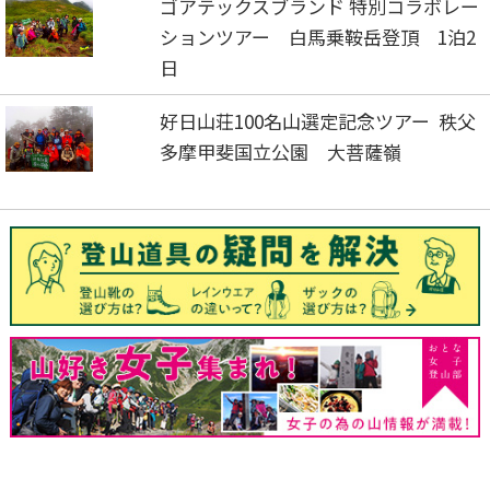
ゴアテックスブランド 特別コラボレー
ションツアー 白馬乗鞍岳登頂 1泊2
日
好日山荘100名山選定記念ツアー 秩父
多摩甲斐国立公園 大菩薩嶺