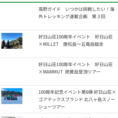
高野ガイド いつかは挑戦したい！海
外トレッキング連載企画 第３回
好日山荘100周年イベント 好日山荘
×MILLET 唐松岳～五竜岳縦走
好日山荘100周年イベント 好日山荘
×MAMMUT 硫黄岳登頂ツアー
100周年記念イベント第6弾 好日山荘×
ゴアテックスブランド 北八ヶ岳スノー
シューツアー