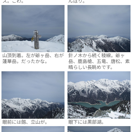
ス。こわ。
んばり。
山頂到着。左が爺ヶ岳、右が
針ノ木から続く稜線。爺ヶ
蓮華岳。だったかな。
岳、鹿島槍、五竜、唐松、素
晴らしい長眺めです。
眼前には劔、立山が。
眼下には黒部湖。