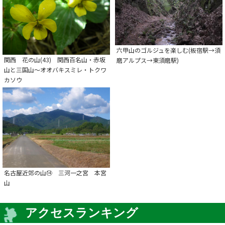
六甲山のゴルジュを楽しむ(板宿駅→須
関西 花の山(43) 関西百名山・赤坂
磨アルプス→東須磨駅)
山と三国山～オオバキスミレ・トクワ
カソウ
名古屋近郊の山⑭ 三河一之宮 本宮
山
アクセスランキング