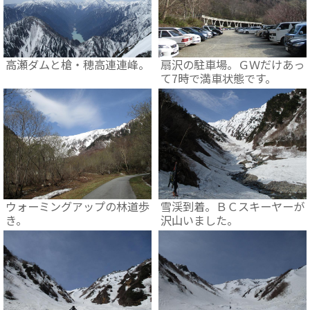
高瀬ダムと槍・穂高連連峰。
扇沢の駐車場。ＧＷだけあっ
て7時で満車状態です。
ウォーミングアップの林道歩
雪渓到着。ＢＣスキーヤーが
き。
沢山いました。