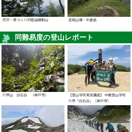
丹沢・寄コシバ沢経由鍋割山
足尾山塊・中倉岳
同難易度の登山レポート
六甲山 白石谷 （神戸市）
【登山学校実技講座】 中級登山学校
六甲「白石谷」（神戸市）