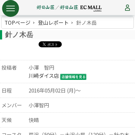
TOPページ
登山レポート
針ノ木岳
針ノ木岳
投稿者
小澤 智円
川崎ダイス店
日程
2016年05月02日 (月)～
メンバー
小澤智円
天候
快晴
コースタ
扇沢（50分）－大沢小屋（120分）－針の木