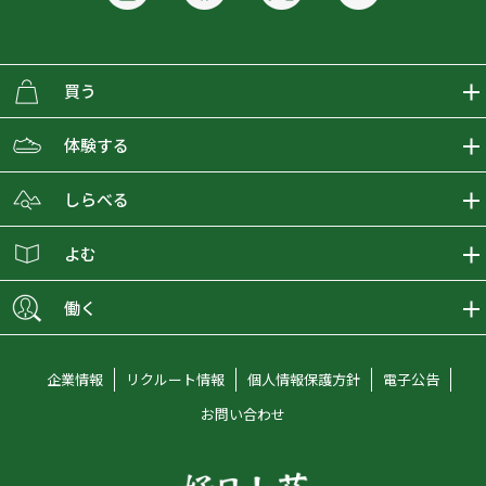
買う
ECMALLの商品をさがす
体験する
取り扱いブランド一覧
おとな女子登山部
しらべる
店舗の商品をさがす
登山学校
登山レポート
よむ
ショップブログ
YamaPos
スタートNAVI
ECMedia
働く
会員募集
グラビティリサーチ
山の辞典
ECMALLチャンネル
新卒採用情報
企業情報
リクルート情報
個人情報保護方針
電子公告
オンラインコンシェルジュ
好日山荘マガジン
中途採用情報
お問い合わせ
好日山荘チャンネル
キャリア採用情報