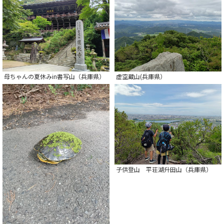
母ちゃんの夏休みin書写山（兵庫県）
虚空蔵山(兵庫県）
子供登山 平荘湖升田山（兵庫県）