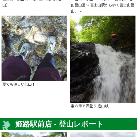
山）
田登山道～ 富士山駅から歩く富士山登
山。～
夏でも涼しい低山！！
裏六甲で沢登り 逢山峡
姫路駅前店 - 登山レポート