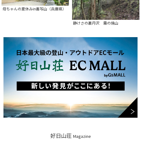
母ちゃんの夏休みin書写山（兵庫県）
静けさの裏丹沢 霧の焼山
好日山荘
Magazine