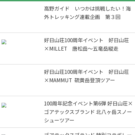
高野ガイド いつかは挑戦したい！海
外トレッキング連載企画 第３回
好日山荘100周年イベント 好日山荘
×MILLET 唐松岳～五竜岳縦走
好日山荘100周年イベント 好日山荘
×MAMMUT 硫黄岳登頂ツアー
100周年記念イベント第6弾 好日山荘×
ゴアテックスブランド 北八ヶ岳スノー
シューツアー
ゴアテックスブランド 特別コラボレー