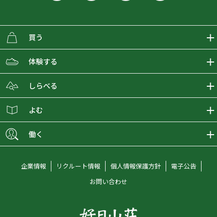
買う
ECMALLの商品をさがす
体験する
取り扱いブランド一覧
おとな女子登山部
しらべる
店舗の商品をさがす
登山学校
登山レポート
よむ
ショップブログ
YamaPos
スタートNAVI
ECMedia
働く
会員募集
グラビティリサーチ
山の辞典
ECMALLチャンネル
新卒採用情報
企業情報
リクルート情報
個人情報保護方針
電子公告
オンラインコンシェルジュ
好日山荘マガジン
中途採用情報
お問い合わせ
好日山荘チャンネル
キャリア採用情報