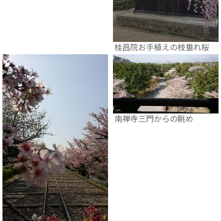
桂昌院お手植えの枝垂れ桜
南禅寺三門からの眺め