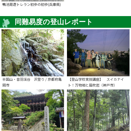
鴨池周遊トレラン初歩の初歩(兵庫県)
同難易度の登山レポート
半国山・音羽渓谷 沢登り / 京都府亀
【登山学校実技講座】 スイカナイ
岡市
ト！万物相と風吹岩（神戸市）