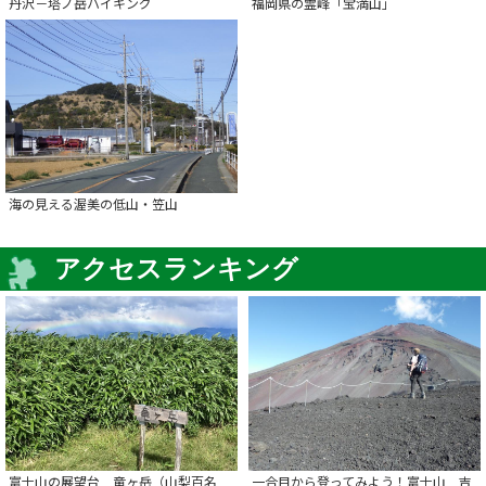
丹沢－塔ノ岳ハイキング
福岡県の霊峰「宝満山」
海の見える渥美の低山・笠山
アクセスランキング
富士山の展望台 竜ヶ岳（山梨百名
一合目から登ってみよう！富士山 吉