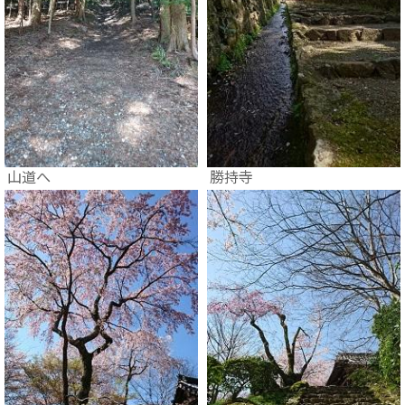
山道へ
勝持寺