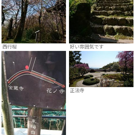
西行桜
好い雰囲気です
正法寺