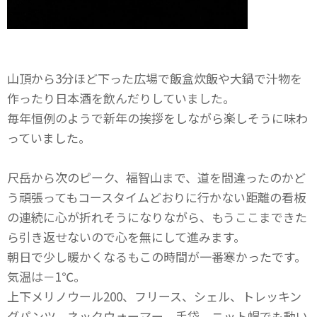
山頂から3分ほど下った広場で飯盒炊飯や大鍋で汁物を
作ったり日本酒を飲んだりしていました。
毎年恒例のようで新年の挨拶をしながら楽しそうに味わ
っていました。
尺岳から次のピーク、福智山まで、道を間違ったのかど
う頑張ってもコースタイムどおりに行かない距離の看板
の連続に心が折れそうになりながら、もうここまできた
ら引き返せないので心を無にして進みます。
朝日で少し暖かくなるもこの時間が一番寒かったです。
気温は－1℃。
上下メリノウール200、フリース、シェル、トレッキン
グパンツ、ネックウォーマー、手袋、ニット帽でも動い