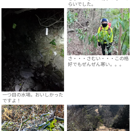
らいでした。
さ・・・さむい・・・この格
好でもぜんぜん寒い。。。
一つ目の水場。おいしかった
ですよ！