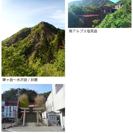
南アルプス塩見岳
鎌ヶ岳～水沢岳 / 鈴鹿