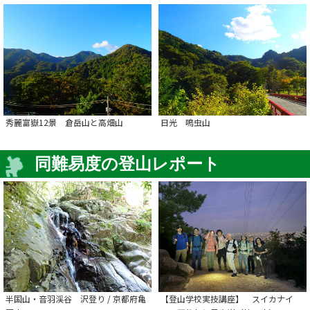
秀麗富嶽12景 倉岳山と高畑山
日光 鳴虫山
同難易度の登山レポート
半国山・音羽渓谷 沢登り / 京都府亀
【登山学校実技講座】 スイカナイ