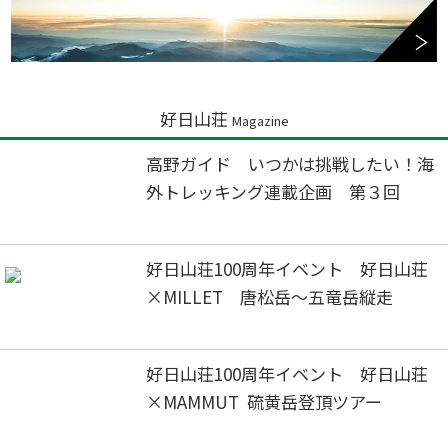
好日山荘
Magazine
高野ガイド いつかは挑戦したい！海
外トレッキング連載企画 第３回
好日山荘100周年イベント 好日山荘
×MILLET 唐松岳～五竜岳縦走
好日山荘100周年イベント 好日山荘
×MAMMUT 硫黄岳登頂ツアー