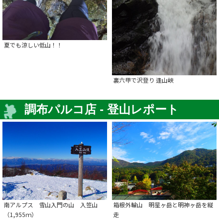
夏でも涼しい低山！！
裏六甲で沢登り 逢山峡
調布パルコ店 - 登山レポート
南アルプス 雪山入門の山 入笠山
箱根外輪山 明星ヶ岳と明神ヶ岳を縦
（1,955ｍ）
走