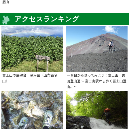
眉山
アクセスランキング
富士山の展望台 竜ヶ岳（山梨百名
一合目から登ってみよう！富士山 吉
山）
田登山道～ 富士山駅から歩く富士山登
山。～