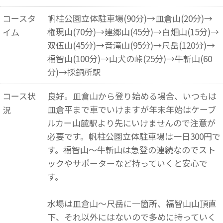
コースタ
帆柱公園立体駐車場(90分)→皿倉山(20分)→
権現山(70分)→建郷山(45分)→白畑山(15分)→
イム
双伍山(45分)→音滝山(95分)→尺岳(120分)→
福智山(100分)→山犬の峠(25分)→牛斬山(60
分)→採銅所駅
コース状
良好。皿倉山から登り始める場合、いつもは
皿倉平まで車でいけますが年末年始はケーブ
況
ルカー山麓駅より先にいけませんので注意が
必要です。帆柱公園立体駐車場は一日300円で
す。福智山～牛斬山は急登の連続なのでスト
ックやサポーターなど持っていくと安心で
す。
水場は皿倉山～尺岳に一箇所、福智山山頂直
下、それ以外にはないので多めに持っていく