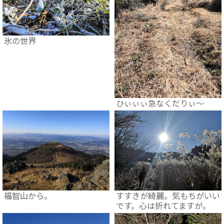
氷の世界
ひぃぃぃ急なくだりぃ～
福智山から。
すすきが綺麗。気もちがいい
です。心は折れてますが。