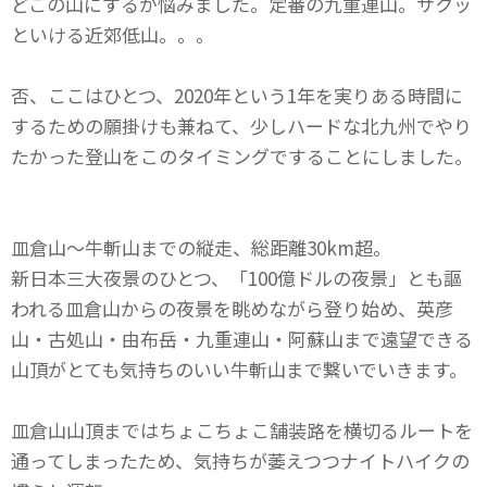
どこの山にするか悩みました。定番の九重連山。サクッ
といける近郊低山。。。
否、ここはひとつ、2020年という1年を実りある時間に
するための願掛けも兼ねて、少しハードな北九州でやり
たかった登山をこのタイミングですることにしました。
皿倉山～牛斬山までの縦走、総距離30km超。
新日本三大夜景のひとつ、「100億ドルの夜景」とも謳
われる皿倉山からの夜景を眺めながら登り始め、英彦
山・古処山・由布岳・九重連山・阿蘇山まで遠望できる
山頂がとても気持ちのいい牛斬山まで繋いでいきます。
皿倉山山頂まではちょこちょこ舗装路を横切るルートを
通ってしまったため、気持ちが萎えつつナイトハイクの