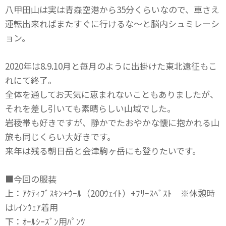
八甲田山は実は青森空港から35分くらいなので、車さえ
運転出来ればまたすぐに行けるな～と脳内シュミレーシ
ョン。
2020年は8.9.10月と毎月のように出掛けた東北遠征もこ
れにて終了。
全体を通してお天気に恵まれないこともありましたが、
それを差し引いても素晴らしい山域でした。
岩稜帯も好きですが、静かでたおやかな懐に抱かれる山
旅も同じくらい大好きです。
来年は残る朝日岳と会津駒ヶ岳にも登りたいです。
■今回の服装
上：ｱｸﾃｨﾌﾞｽｷﾝ+ｳｰﾙ（200ｳｪｲﾄ）+ﾌﾘｰｽﾍﾞｽﾄ ※休憩時
はﾚｲﾝｳｪｱ着用
下：ｵｰﾙｼｰｽﾞﾝ用ﾊﾟﾝﾂ