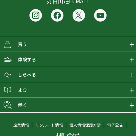
好日山荘ECMALL
買う
ECMALLの商品をさがす
体験する
取り扱いブランド一覧
おとな女子登山部
しらべる
店舗の商品をさがす
登山学校
登山レポート
よむ
ショップブログ
YamaPos
スタートNAVI
ECMedia
働く
会員募集
グラビティリサーチ
山の辞典
ECMALLチャンネル
新卒採用情報
企業情報
リクルート情報
個人情報保護方針
電子公告
オンラインコンシェルジュ
好日山荘マガジン
中途採用情報
お問い合わせ