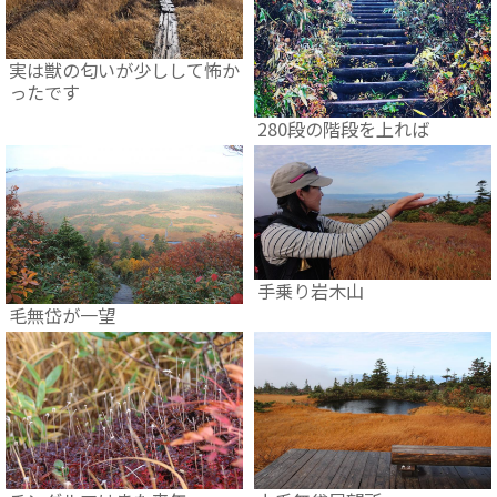
実は獣の匂いが少しして怖か
ったです
280段の階段を上れば
手乗り岩木山
毛無岱が一望