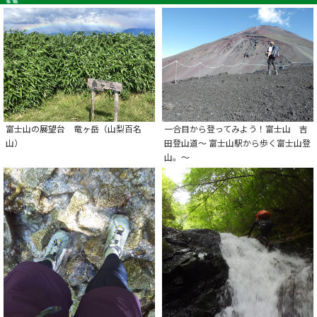
富士山の展望台 竜ヶ岳（山梨百名
一合目から登ってみよう！富士山 吉
山）
田登山道～ 富士山駅から歩く富士山登
山。～