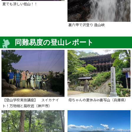
夏でも涼しい低山！！
裏六甲で沢登り 逢山峡
同難易度の登山レポート
【登山学校実技講座】 スイカナイ
母ちゃんの夏休みin書写山（兵庫県）
ト！万物相と風吹岩（神戸市）