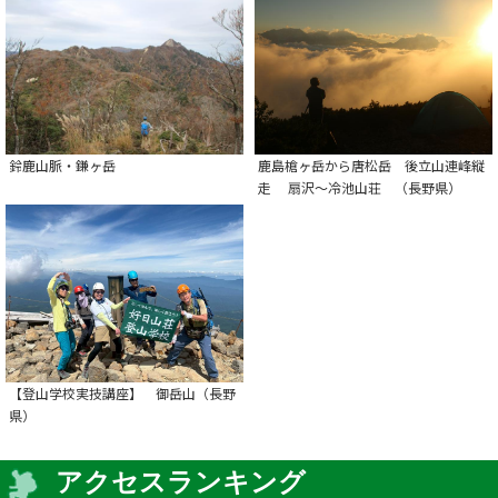
鹿島槍ヶ岳から唐松岳 後立山連峰縦
鈴鹿山脈・鎌ヶ岳
走 扇沢～冷池山荘 （長野県）
【登山学校実技講座】 御岳山（長野
県）
アクセスランキング