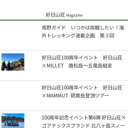
好日山荘
Magazine
高野ガイド いつかは挑戦したい！海
外トレッキング連載企画 第３回
好日山荘100周年イベント 好日山荘
×MILLET 唐松岳～五竜岳縦走
好日山荘100周年イベント 好日山荘
×MAMMUT 硫黄岳登頂ツアー
100周年記念イベント第6弾 好日山荘×
ゴアテックスブランド 北八ヶ岳スノー