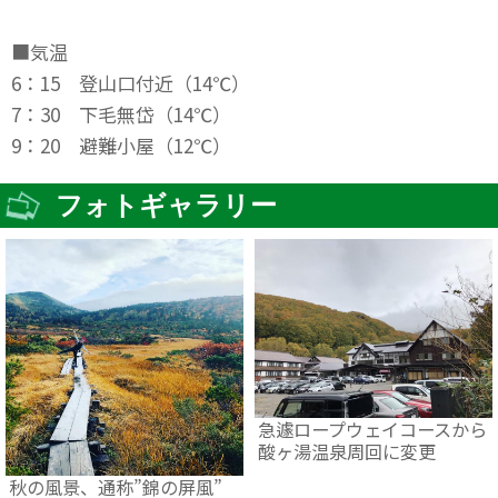
■気温
6：15 登山口付近（14℃）
7：30 下毛無岱（14℃）
9：20 避難小屋（12℃）
フォトギャラリー
急遽ロープウェイコースから
酸ヶ湯温泉周回に変更
秋の風景、通称”錦の屏風”