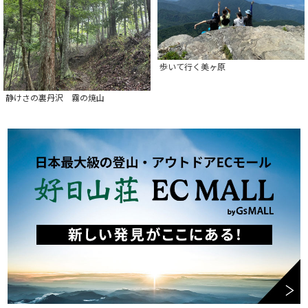
歩いて行く美ヶ原
静けさの裏丹沢 霧の焼山