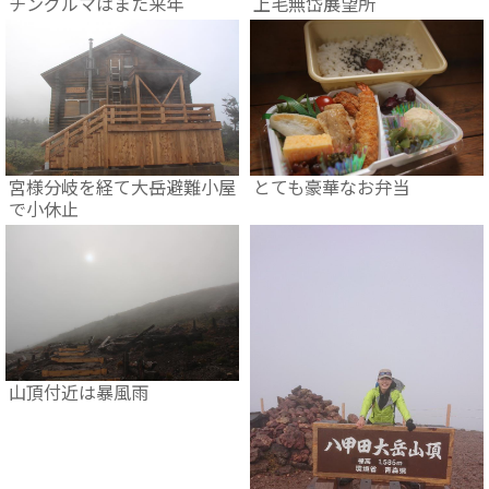
チングルマはまた来年
上毛無岱展望所
宮様分岐を経て大岳避難小屋
とても豪華なお弁当
で小休止
山頂付近は暴風雨