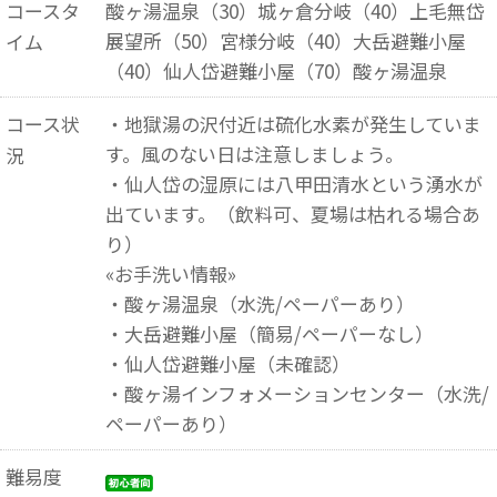
コースタ
酸ヶ湯温泉（30）城ヶ倉分岐（40）上毛無岱
展望所（50）宮様分岐（40）大岳避難小屋
イム
（40）仙人岱避難小屋（70）酸ヶ湯温泉
コース状
・地獄湯の沢付近は硫化水素が発生していま
す。風のない日は注意しましょう。
況
・仙人岱の湿原には八甲田清水という湧水が
出ています。（飲料可、夏場は枯れる場合あ
り）
«お手洗い情報»
・酸ヶ湯温泉（水洗/ペーパーあり）
・大岳避難小屋（簡易/ペーパーなし）
・仙人岱避難小屋（未確認）
・酸ヶ湯インフォメーションセンター（水洗/
ペーパーあり）
難易度