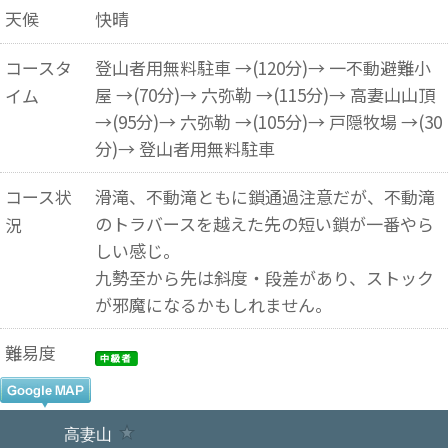
天候
快晴
コースタ
登山者用無料駐車 →(120分)→ 一不動避難小
屋 →(70分)→ 六弥勒 →(115分)→ 高妻山山頂
イム
→(95分)→ 六弥勒 →(105分)→ 戸隠牧場 →(30
分)→ 登山者用無料駐車
コース状
滑滝、不動滝ともに鎖通過注意だが、不動滝
のトラバースを越えた先の短い鎖が一番やら
況
しい感じ。
九勢至から先は斜度・段差があり、ストック
が邪魔になるかもしれません。
難易度