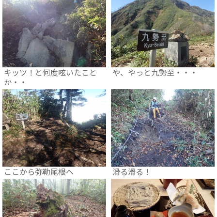
キッツ！と何度呟いたこと
や、やっと九勢至・・・
か・・
ここから弥勒尾根へ
滑る滑る！