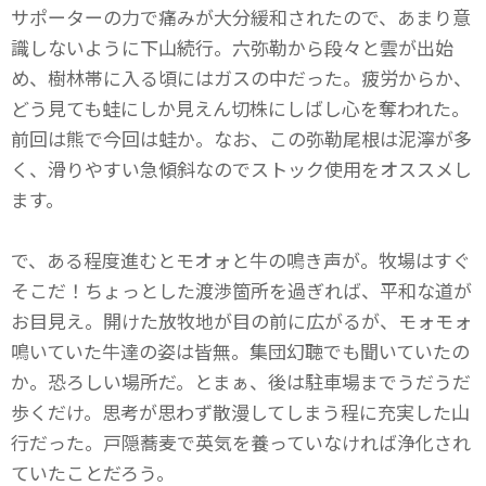
サポーターの力で痛みが大分緩和されたので、あまり意
識しないように下山続行。六弥勒から段々と雲が出始
め、樹林帯に入る頃にはガスの中だった。疲労からか、
どう見ても蛙にしか見えん切株にしばし心を奪われた。
前回は熊で今回は蛙か。なお、この弥勒尾根は泥濘が多
く、滑りやすい急傾斜なのでストック使用をオススメし
ます。
で、ある程度進むとモオォと牛の鳴き声が。牧場はすぐ
そこだ！ちょっとした渡渉箇所を過ぎれば、平和な道が
お目見え。開けた放牧地が目の前に広がるが、モォモォ
鳴いていた牛達の姿は皆無。集団幻聴でも聞いていたの
か。恐ろしい場所だ。とまぁ、後は駐車場までうだうだ
歩くだけ。思考が思わず散漫してしまう程に充実した山
行だった。戸隠蕎麦で英気を養っていなければ浄化され
ていたことだろう。