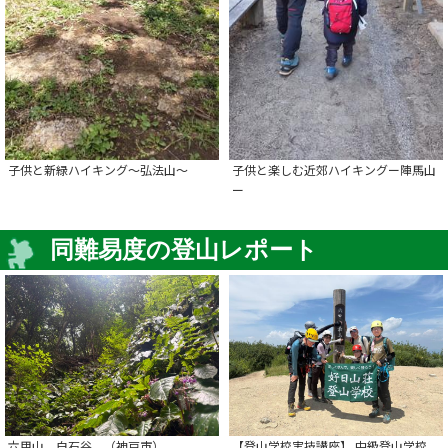
子供と新緑ハイキング～弘法山～
子供と楽しむ近郊ハイキングー陣馬山
ー
同難易度の登山レポート
六甲山 白石谷 （神戸市）
【登山学校実技講座】 中級登山学校