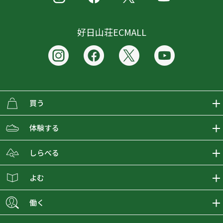
好日山荘ECMALL
買う
ECMALLの商品をさがす
体験する
取り扱いブランド一覧
おとな女子登山部
しらべる
店舗の商品をさがす
登山学校
登山レポート
よむ
ショップブログ
YamaPos
スタートNAVI
ECMedia
働く
会員募集
グラビティリサーチ
山の辞典
ECMALLチャンネル