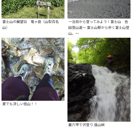
富士山の展望台 竜ヶ岳（山梨百名
一合目から登ってみよう！富士山 吉
山）
田登山道～ 富士山駅から歩く富士山登
山。～
夏でも涼しい低山！！
裏六甲で沢登り 逢山峡