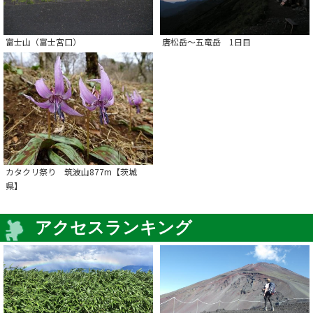
富士山（富士宮口）
唐松岳～五竜岳 1日目
カタクリ祭り 筑波山877m【茨城
県】
アクセスランキング