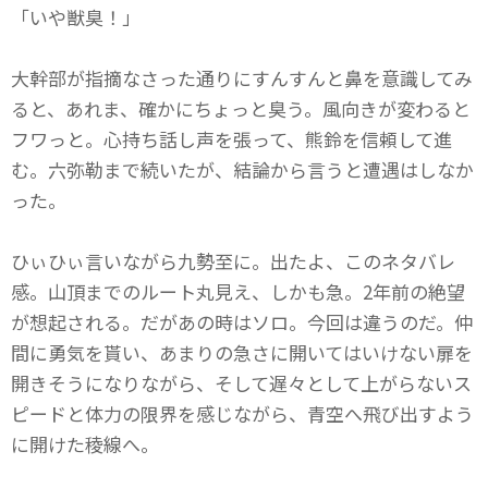
「いや獣臭！」
大幹部が指摘なさった通りにすんすんと鼻を意識してみ
ると、あれま、確かにちょっと臭う。風向きが変わると
フワっと。心持ち話し声を張って、熊鈴を信頼して進
む。六弥勒まで続いたが、結論から言うと遭遇はしなか
った。
ひぃひぃ言いながら九勢至に。出たよ、このネタバレ
感。山頂までのルート丸見え、しかも急。2年前の絶望
が想起される。だがあの時はソロ。今回は違うのだ。仲
間に勇気を貰い、あまりの急さに開いてはいけない扉を
開きそうになりながら、そして遅々として上がらないス
ピードと体力の限界を感じながら、青空へ飛び出すよう
に開けた稜線へ。