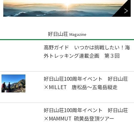
好日山荘
Magazine
高野ガイド いつかは挑戦したい！海
外トレッキング連載企画 第３回
好日山荘100周年イベント 好日山荘
×MILLET 唐松岳～五竜岳縦走
好日山荘100周年イベント 好日山荘
×MAMMUT 硫黄岳登頂ツアー