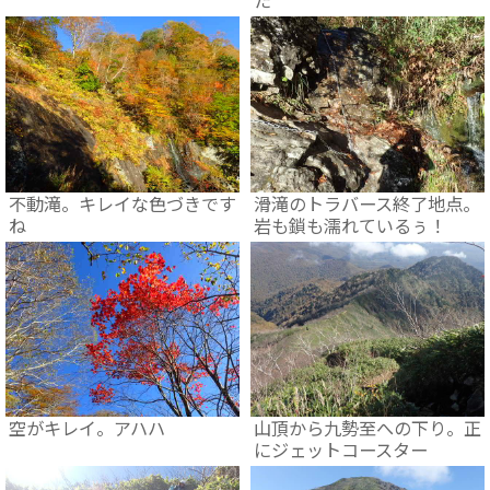
た
不動滝。キレイな色づきです
滑滝のトラバース終了地点。
ね
岩も鎖も濡れているぅ！
空がキレイ。アハハ
山頂から九勢至への下り。正
にジェットコースター