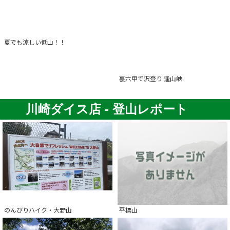
夏でも涼しい低山！！
裏六甲で沢登り 逢山峡
川崎ダイス店 - 登山レポート
のんびりハイク・大野山
平標山