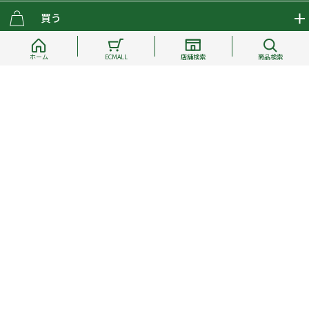
買う
ECMALLの商品をさがす
体験する
ホーム
ECMALL
店舗検索
商品検索
取り扱いブランド一覧
おとな女子登山部
しらべる
店舗の商品をさがす
登山学校
登山レポート
よむ
ショップブログ
YamaPos
スタートNAVI
ECMedia
働く
会員募集
グラビティリサーチ
山の辞典
ECMALLチャンネル
新卒採用情報
企業情報
リクルート情報
個人情報保護方針
電子公告
オンラインコンシェルジュ
好日山荘マガジン
中途採用情報
お問い合わせ
好日山荘チャンネル
キャリア採用情報
アルバイト採用情報
Copyright © Kojitusanso.co,Ltd