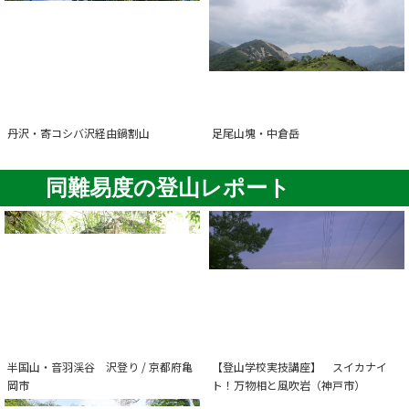
丹沢・寄コシバ沢経由鍋割山
足尾山塊・中倉岳
同難易度の登山レポート
半国山・音羽渓谷 沢登り / 京都府亀
【登山学校実技講座】 スイカナイ
岡市
ト！万物相と風吹岩（神戸市）