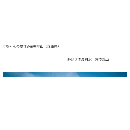
母ちゃんの夏休みin書写山（兵庫県）
静けさの裏丹沢 霧の焼山