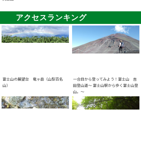
アクセスランキング
富士山の展望台 竜ヶ岳（山梨百名
一合目から登ってみよう！富士山 吉
山）
田登山道～ 富士山駅から歩く富士山登
山。～