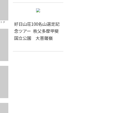
ートダ
好日山荘100名山選定記
念ツアー 秩父多摩甲斐
国立公園 大菩薩嶺