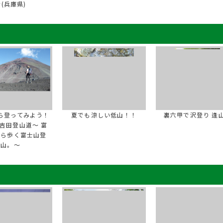
(兵庫県)
ら登ってみよう！
夏でも涼しい低山！！
裏六甲で沢登り 逢
吉田登山道～ 富
から歩く富士山登
山。～