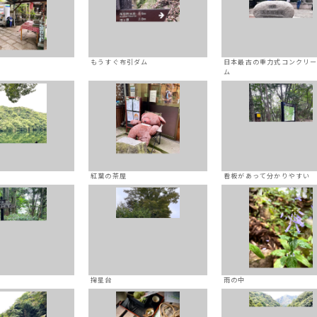
屋
もうすぐ布引ダム
日本最古の重力式コンクリ
ム
紅葉の茶屋
看板があって分かりやすい
掬星台
雨の中