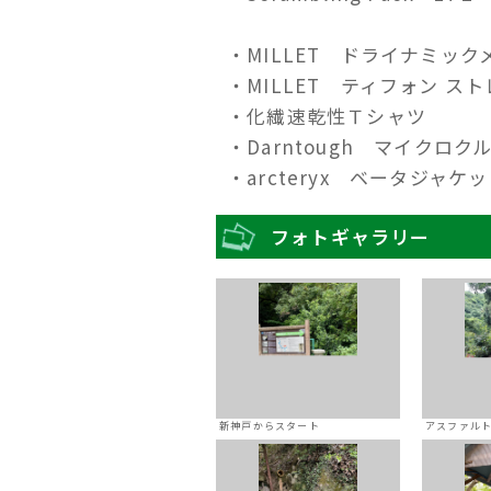
・MILLET ドライナミッ
・MILLET ティフォン ス
・化繊速乾性Ｔシャツ
・Darntough マイクロ
・arcteryx ベータジャケ
フォトギャラリー
新神戸からスタート
アスファル