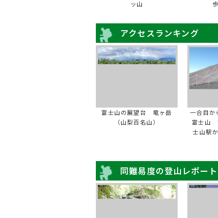
ッ山
歩
アクセスランキング
富士山の展望台 竜ヶ岳
一合目か
（山梨百名山）
富士山 
士山駅
同難易度の登山レポート