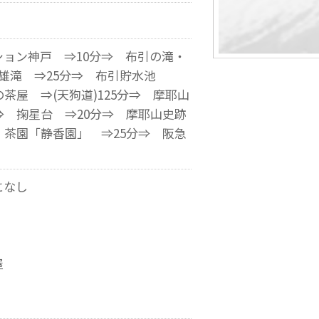
ョン神戸 ⇒10分⇒ 布引の滝・
 雄滝 ⇒25分⇒ 布引貯水池
の茶屋 ⇒(天狗道)125分⇒ 摩耶山
分⇒ 掬星台 ⇒20分⇒ 摩耶山史跡
 茶園「静香園」 ⇒25分⇒ 阪急
になし
屋