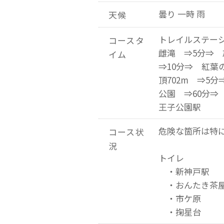
曇り 一時 雨
天候
トレイルステーシ
コースタ
雌滝 ⇒5分⇒
イム
⇒10分⇒ 紅葉
頂702m ⇒5
公園 ⇒60分⇒
王子公園駅
危険な箇所は特
コース状
況
トイレ
・新神戸駅
・おんたき茶
・市ケ原
・掬星台