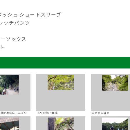
クメッシュ ショートスリーブ
トレッチパンツ
クルーソックス
ット
ト道が地味にしんどい
布引の滝・雌滝
夫婦滝と雄滝