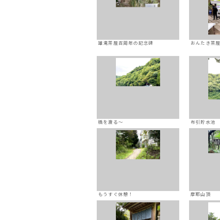
雄滝茶屋百周年の記念碑
おんたき茶
橋を渡る～
布引貯水池
もうすぐ休憩！
摩耶山頂