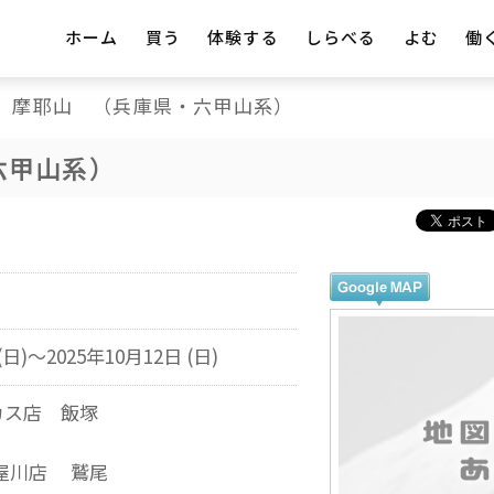
ホーム
買う
体験する
しらべる
よむ
働
摩耶山 （兵庫県・六甲山系）
六甲山系）
(日)～2025年10月12日 (日)
カス店 飯塚
E芦屋川店 鷲尾