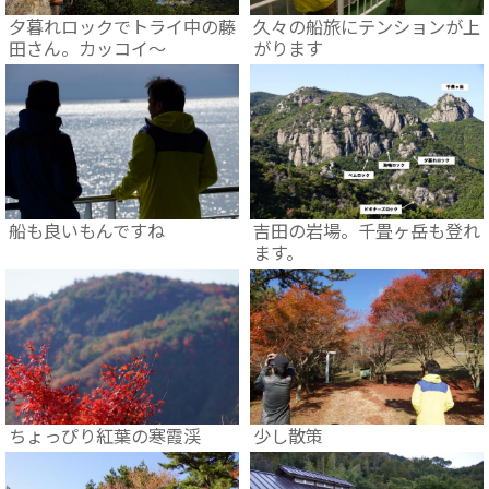
夕暮れロックでトライ中の藤
久々の船旅にテンションが上
田さん。カッコイ～
がります
船も良いもんですね
吉田の岩場。千畳ヶ岳も登れ
ます。
ちょっぴり紅葉の寒霞渓
少し散策