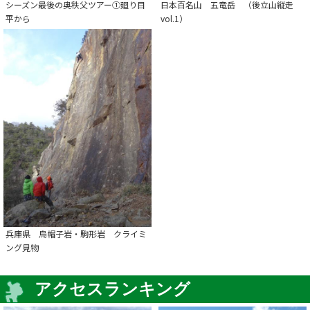
シーズン最後の奥秩父ツアー①廻り目
日本百名山 五竜岳 （後立山縦走
平から
vol.1）
兵庫県 烏帽子岩・駒形岩 クライミ
ング見物
アクセスランキング