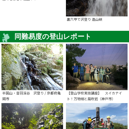
裏六甲で沢登り 逢山峡
同難易度の登山レポート
半国山・音羽渓谷 沢登り / 京都府亀
【登山学校実技講座】 スイカナイ
岡市
ト！万物相と風吹岩（神戸市）