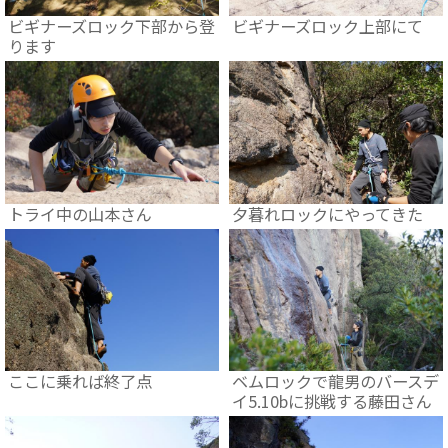
ビギナーズロック下部から登
ビギナーズロック上部にて
ります
トライ中の山本さん
夕暮れロックにやってきた
ここに乗れば終了点
ベムロックで龍男のバースデ
イ5.10bに挑戦する藤田さん