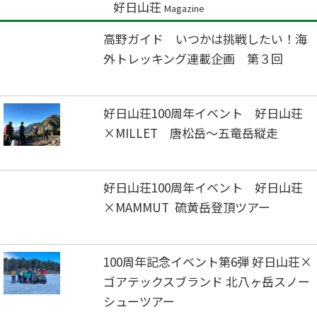
好日山荘
Magazine
高野ガイド いつかは挑戦したい！海
外トレッキング連載企画 第３回
好日山荘100周年イベント 好日山荘
×MILLET 唐松岳～五竜岳縦走
好日山荘100周年イベント 好日山荘
×MAMMUT 硫黄岳登頂ツアー
100周年記念イベント第6弾 好日山荘×
ゴアテックスブランド 北八ヶ岳スノー
シューツアー