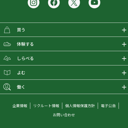
買う
ECMALLの商品をさがす
体験する
取り扱いブランド一覧
おとな女子登山部
しらべる
店舗の商品をさがす
登山学校
登山レポート
よむ
ショップブログ
YamaPos
スタートNAVI
ECMedia
働く
会員募集
グラビティリサーチ
山の辞典
ECMALLチャンネル
新卒採用情報
企業情報
リクルート情報
個人情報保護方針
電子公告
オンラインコンシェルジュ
好日山荘マガジン
中途採用情報
お問い合わせ
好日山荘チャンネル
キャリア採用情報