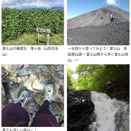
富士山の展望台 竜ヶ岳（山梨百名
一合目から登ってみよう！富士山 吉
山）
田登山道～ 富士山駅から歩く富士山登
山。～
夏でも涼しい低山！！