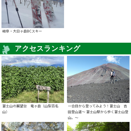
岐阜・大日ヶ岳BCスキー
アクセスランキング
富士山の展望台 竜ヶ岳（山梨百名
一合目から登ってみよう！富士山 吉
山）
田登山道～ 富士山駅から歩く富士山登
山。～