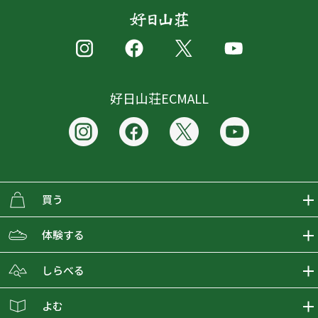
好日山荘ECMALL
買う
ECMALLの商品をさがす
体験する
取り扱いブランド一覧
おとな女子登山部
しらべる
店舗の商品をさがす
登山学校
登山レポート
よむ