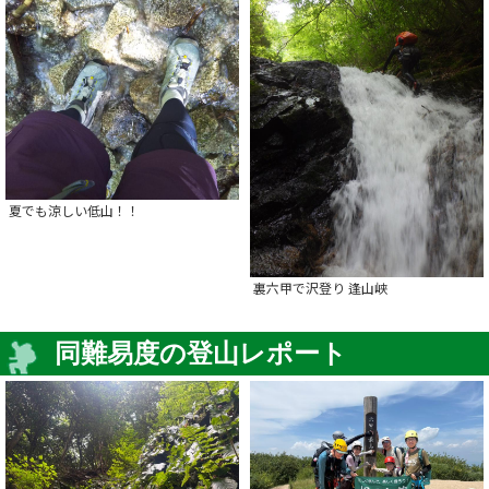
夏でも涼しい低山！！
裏六甲で沢登り 逢山峡
同難易度の登山レポート