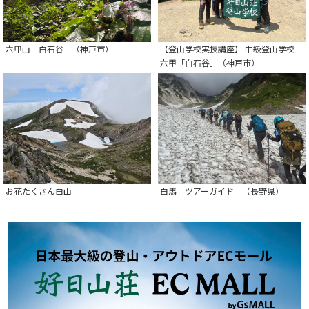
六甲山 白石谷 （神戸市）
【登山学校実技講座】 中級登山学校
六甲「白石谷」（神戸市）
お花たくさん白山
白馬 ツアーガイド （長野県）