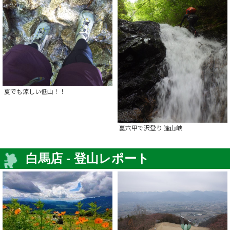
夏でも涼しい低山！！
裏六甲で沢登り 逢山峡
白馬店 - 登山レポート