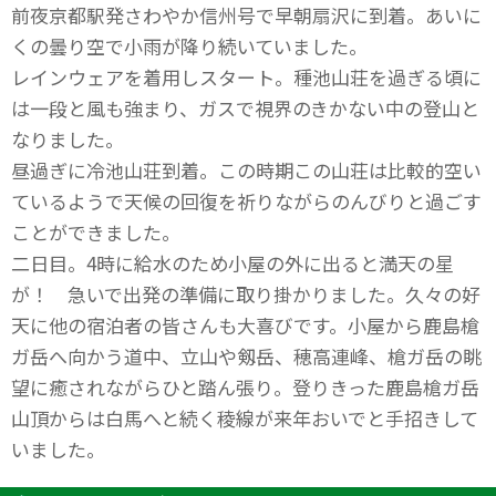
前夜京都駅発さわやか信州号で早朝扇沢に到着。あいに
くの曇り空で小雨が降り続いていました。
レインウェアを着用しスタート。種池山荘を過ぎる頃に
は一段と風も強まり、ガスで視界のきかない中の登山と
なりました。
昼過ぎに冷池山荘到着。この時期この山荘は比較的空い
ているようで天候の回復を祈りながらのんびりと過ごす
ことができました。
二日目。4時に給水のため小屋の外に出ると満天の星
が！ 急いで出発の準備に取り掛かりました。久々の好
天に他の宿泊者の皆さんも大喜びです。小屋から鹿島槍
ガ岳へ向かう道中、立山や剱岳、穂高連峰、槍ガ岳の眺
望に癒されながらひと踏ん張り。登りきった鹿島槍ガ岳
山頂からは白馬へと続く稜線が来年おいでと手招きして
いました。