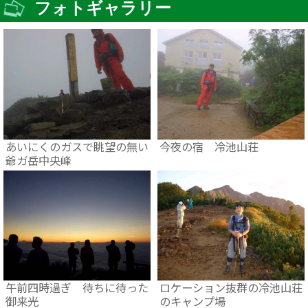
フォトギャラリー
あいにくのガスで眺望の無い
今夜の宿 冷池山荘
爺ガ岳中央峰
午前四時過ぎ 待ちに待った
ロケーション抜群の冷池山荘
御来光
のキャンプ場