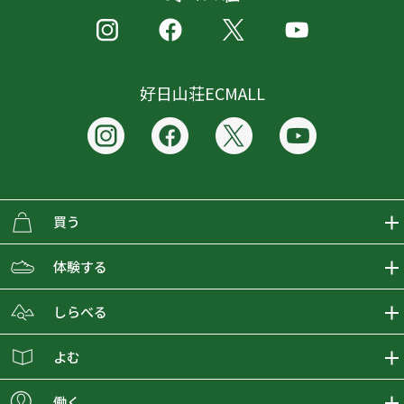
好日山荘ECMALL
買う
ECMALLの商品をさがす
体験する
取り扱いブランド一覧
おとな女子登山部
しらべる
店舗の商品をさがす
登山学校
登山レポート
よむ
ショップブログ
YamaPos
スタートNAVI
ECMedia
働く