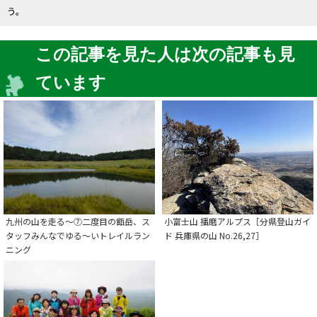
う。
この記事を見た人は次の記事も見
ています
九州の山を走る～⑦二度目の甑岳、ス
小富士山 播磨アルプス［分県登山ガイ
タッフみんなでゆる～いトレイルラン
ド 兵庫県の山 No.26,27］
ニング