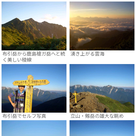
布引岳から鹿島槍ガ岳へと続
湧き上がる雲海
く美しい稜線
布引岳でセルフ写真
立山・剱岳の雄大な眺め