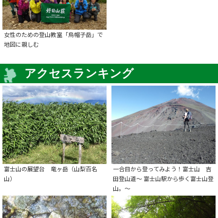
女性のための登山教室「烏帽子岳」で
地図に親しむ
アクセスランキング
富士山の展望台 竜ヶ岳（山梨百名
一合目から登ってみよう！富士山 吉
山）
田登山道～ 富士山駅から歩く富士山登
山。～