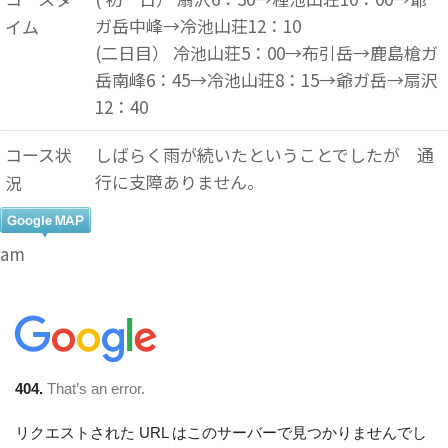
ガ岳中峰→冷池山荘12：10
イム
(二日目） 冷池山荘5：00→布引岳→鹿島槍ガ
岳南峰6：45→冷池山荘8：15→爺ガ岳→扇沢
12：40
コース状
しばらく雨が続いたということでしたが 通
行に支障ありません。
況
am