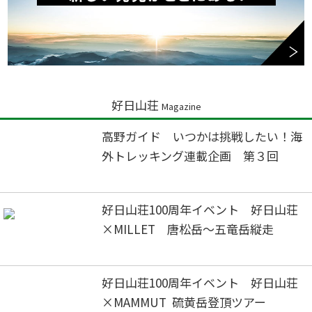
好日山荘
Magazine
高野ガイド いつかは挑戦したい！海
外トレッキング連載企画 第３回
好日山荘100周年イベント 好日山荘
×MILLET 唐松岳～五竜岳縦走
好日山荘100周年イベント 好日山荘
×MAMMUT 硫黄岳登頂ツアー