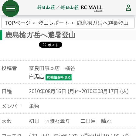
TOPページ
登山レポート
鹿島槍ガ岳へ避暑登山
鹿島槍ガ岳へ避暑登山
投稿者
奈良田原本店 横谷
白馬店
日程
2010年08月16日 (月)～2010年08月17日 (火)
メンバー
単独
天候
初日 雨時々曇り 二日目 晴れ
コースタ
( 初 日） 扇沢6：30→種池山荘10：00→爺