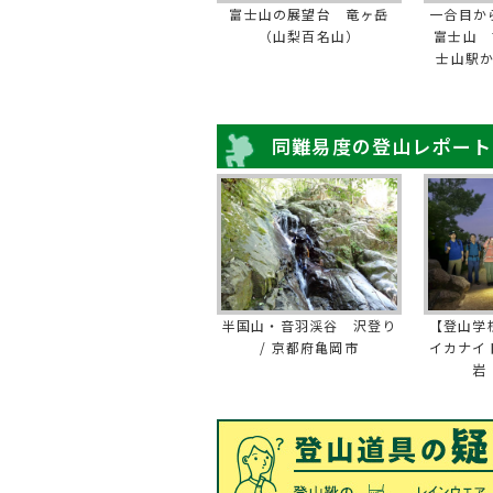
富士山の展望台 竜ヶ岳
一合目か
（山梨百名山）
富士山 
士山駅
同難易度の登山レポート
半国山・音羽渓谷 沢登り
【登山学
/ 京都府亀岡市
イカナイ
岩