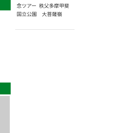
念ツアー 秩父多摩甲斐
国立公園 大菩薩嶺