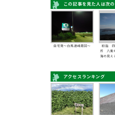
この記事を見た人は次の
自宅発～白馬連峰周回～
初詣 
所 八栗
海の見え
アクセスランキング