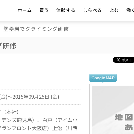
ホーム
買う
体験する
しらべる
よむ
働
堡塁岩でクライミング研修
グ研修
(金)～2015年09月25日 (金)
方（本社）
ーデンズ鹿児島）、白戸（アイム小
グランフロント大阪店）上治（川西