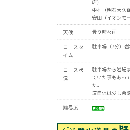
店）
中村（明石大久
安田（イオンモ
曇り時々雨
天候
駐車場（7分）岩
コースタ
イム
駐車場から岩場
コース状
ていた事もあっ
況
た。
道自体は少し悪
難易度