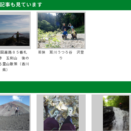
記事も見ています
四国遍路８５番札
若狭 耳川うつろ谷 沢登
寺 五剣山 後の
り
る里山散策（香川
県）