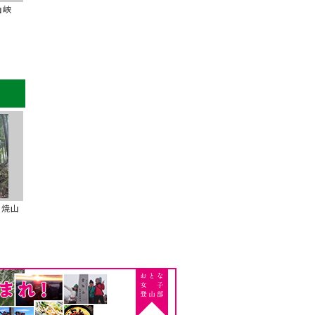
山峡
の焼山