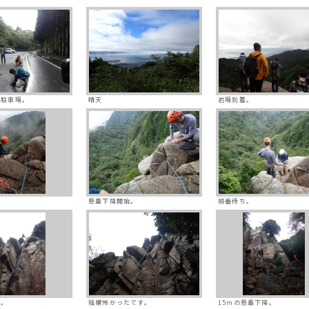
の駐車場。
晴天
岩場到着。
。
懸垂下降開始。
順番待ち。
子。
結構怖かったです。
15mの懸垂下降。