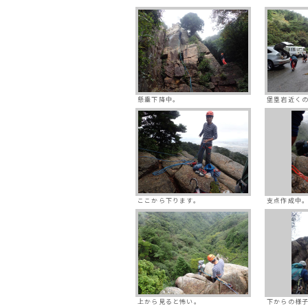
懸垂下降中。
堡塁岩近く
ここから下ります。
支点作成中
上から見ると怖い。
下からの様