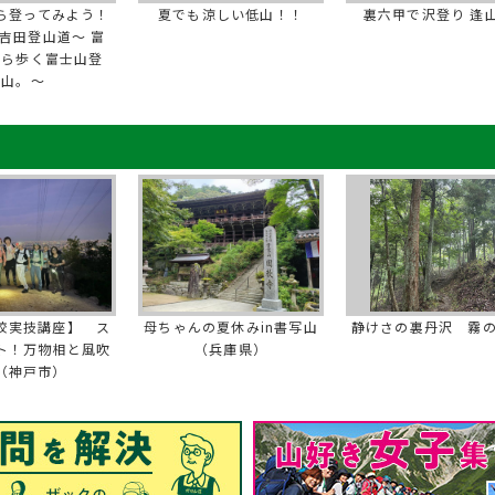
ら登ってみよう！
夏でも涼しい低山！！
裏六甲で沢登り 逢
吉田登山道～ 富
から歩く富士山登
山。～
校実技講座】 ス
母ちゃんの夏休みin書写山
静けさの裏丹沢 霧
ト！万物相と風吹
（兵庫県）
（神戸市）