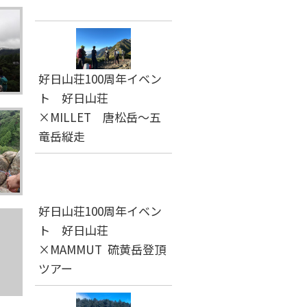
好日山荘100周年イベン
ト 好日山荘
×MILLET 唐松岳～五
竜岳縦走
好日山荘100周年イベン
ト 好日山荘
×MAMMUT 硫黄岳登頂
ツアー