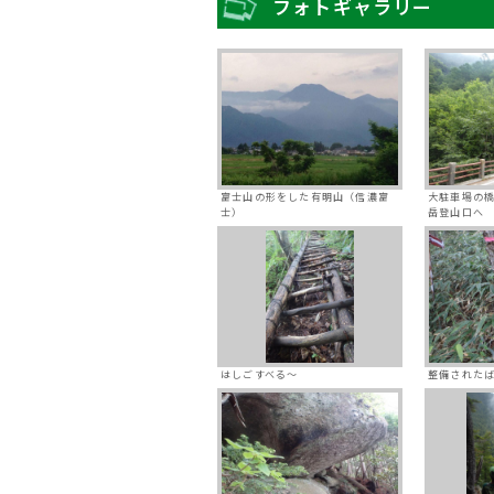
フォトギャラリー
富士山の形をした有明山（信濃富
大駐車場の
士）
岳登山口へ
はしごすべる～
整備された