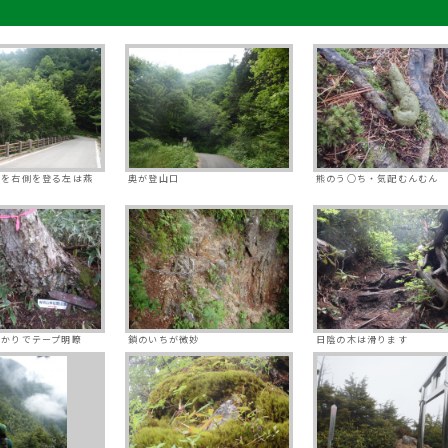
橋を右側を登る左は燕
奥が登山口
熊のう○ち・気配むんむん
ばかりでテープ明瞭
鎖のいちが微妙
日陰の木は滑ります