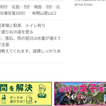
50分‐北岳‐5分‐南岳‐5分‐北
段の滝往復10分）‐有明山登山口
駐車場に駐車 トイレ有り
を渡り右の道を登る
り、落石、雨の翌日は水量が増えて
で注意
報教えてくれます、道標しっかりあ