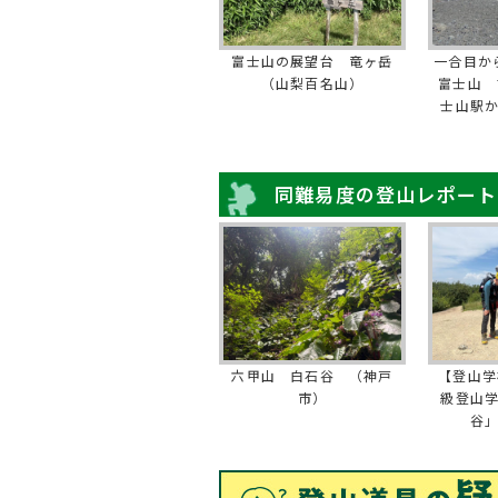
富士山の展望台 竜ヶ岳
一合目か
（山梨百名山）
富士山 
士山駅
同難易度の登山レポート
六甲山 白石谷 （神戸
【登山学
市）
級登山
谷