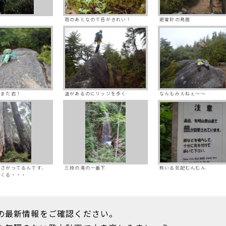
雨のあとなので苔がきれい！
避雷針の鳥居
とまた岩！
道があるのにリッジを歩く
なんもみえねぇ～～
らさがってるんです、
三段の滝の一番下
熊いる気配むんむん
てくる・・・
の最新情報をご確認ください。