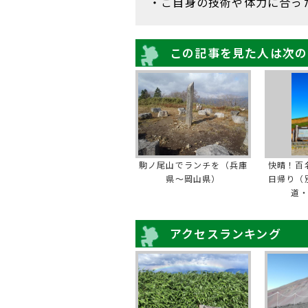
・ご自身の技術や体力に合っ
この記事を見た人は次の
駒ノ尾山でランチを（兵庫
快晴！百
県～岡山県）
日帰り（
道
アクセスランキング