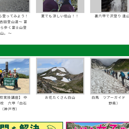
ら登ってみよう！
夏でも涼しい低山！！
裏六甲で沢登り 逢
吉田登山道～ 富
から歩く富士山登
山。～
校実技講座】 中
お花たくさん白山
白馬 ツアーガイド
学校 六甲「白石
野県）
」（神戸市）