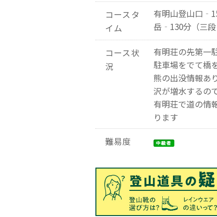
有明山登山口‐1
コースタ
岳‐130分（三
イム
有明荘の先第一
コース状
駐車場をでて橋
況
熊の出没情報あ
沢が増水するの
有明荘で道の情
ります
難易度