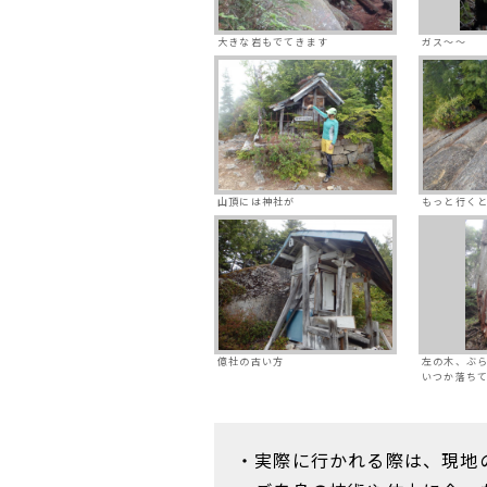
大きな岩もでてきます
ガス～～
山頂には神社が
もっと行く
億社の古い方
左の木、ぶ
いつか落ち
・実際に行かれる際は、現地