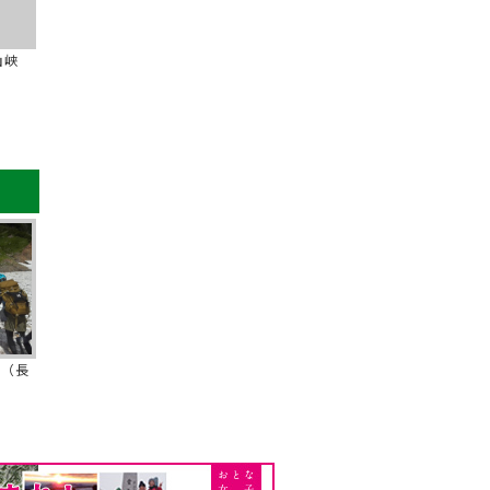
山峡
 （長