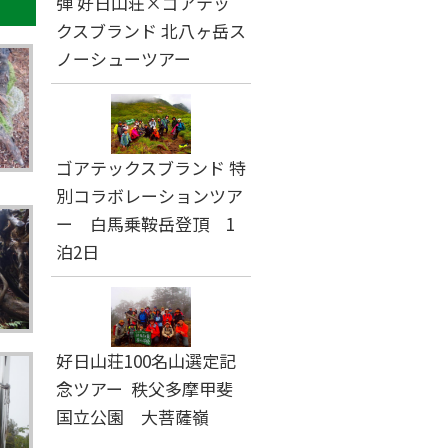
弾 好日山荘×ゴアテッ
クスブランド 北八ヶ岳ス
ノーシューツアー
ゴアテックスブランド 特
別コラボレーションツア
ー 白馬乗鞍岳登頂 1
泊2日
好日山荘100名山選定記
念ツアー 秩父多摩甲斐
国立公園 大菩薩嶺