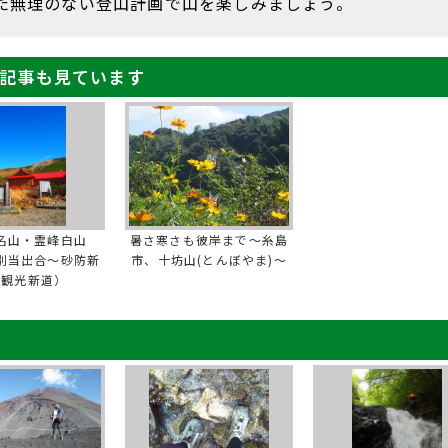
た無理のない登山計画で山を楽しみましょう。
記事も見ています
名山・霊峰白山
暑さ寒さも彼岸まで～糸島
別当出合～砂防新
市、十坊山(とんぼやま)～
・観光新道）