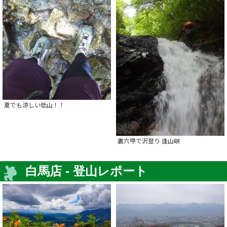
夏でも涼しい低山！！
裏六甲で沢登り 逢山峡
白馬店 - 登山レポート