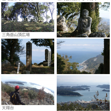
三角岳山頂広場
天翔台