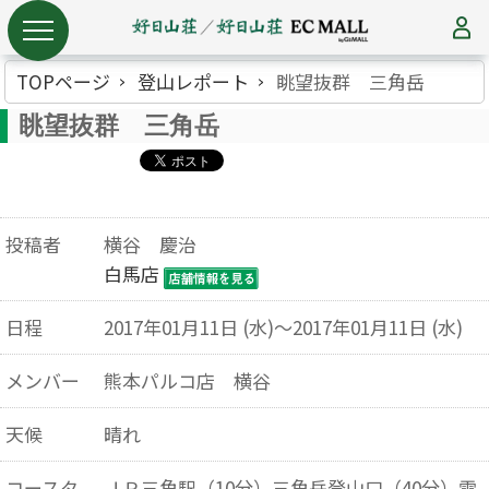
TOPページ
登山レポート
眺望抜群 三角岳
眺望抜群 三角岳
投稿者
横谷 慶治
白馬店
日程
2017年01月11日 (水)～2017年01月11日 (水)
メンバー
熊本パルコ店 横谷
天候
晴れ
コースタ
ＪＲ三角駅（10分）三角岳登山口（40分）雲