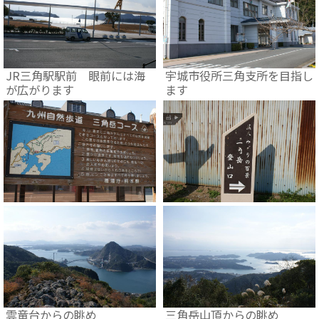
JR三角駅駅前 眼前には海
宇城市役所三角支所を目指し
が広がります
ます
雲竜台からの眺め
三角岳山頂からの眺め