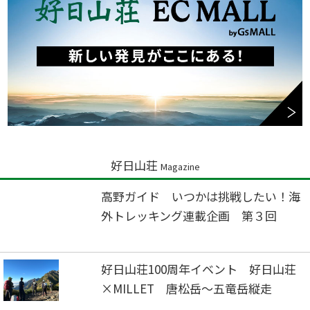
好日山荘
Magazine
高野ガイド いつかは挑戦したい！海
外トレッキング連載企画 第３回
好日山荘100周年イベント 好日山荘
×MILLET 唐松岳～五竜岳縦走