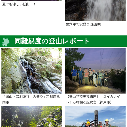
夏でも涼しい低山！！
裏六甲で沢登り 逢山峡
同難易度の登山レポート
半国山・音羽渓谷 沢登り / 京都府亀
【登山学校実技講座】 スイカナイ
岡市
ト！万物相と風吹岩（神戸市）