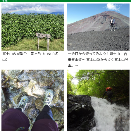
富士山の展望台 竜ヶ岳（山梨百名
一合目から登ってみよう！富士山 吉
山）
田登山道～ 富士山駅から歩く富士山登
山。～