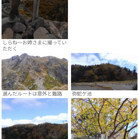
しらね～お姉さまに撮ってい
ただく
選んだルートは意外と難路
弥蛇ケ池