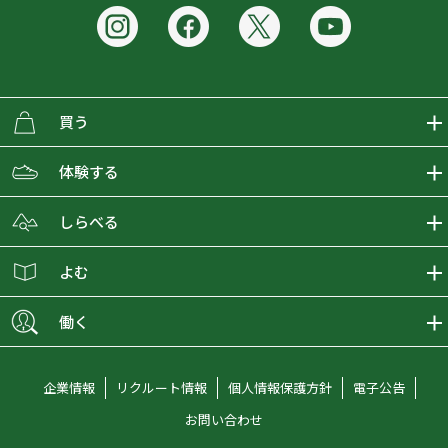
買う
ECMALLの商品をさがす
体験する
取り扱いブランド一覧
おとな女子登山部
しらべる
店舗の商品をさがす
登山学校
登山レポート
よむ
ショップブログ
YamaPos
スタートNAVI
ECMedia
働く
会員募集
グラビティリサーチ
山の辞典
ECMALLチャンネル
新卒採用情報
企業情報
リクルート情報
個人情報保護方針
電子公告
オンラインコンシェルジュ
好日山荘マガジン
中途採用情報
お問い合わせ