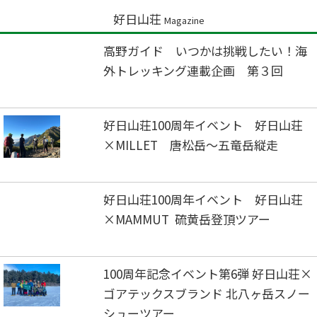
好日山荘
Magazine
高野ガイド いつかは挑戦したい！海
外トレッキング連載企画 第３回
好日山荘100周年イベント 好日山荘
×MILLET 唐松岳～五竜岳縦走
好日山荘100周年イベント 好日山荘
×MAMMUT 硫黄岳登頂ツアー
100周年記念イベント第6弾 好日山荘×
ゴアテックスブランド 北八ヶ岳スノー
シューツアー