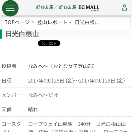
TOPページ
登山レポート
日光白根山
日光白根山
投稿者
なみへ～（おとな女子登山部）
日程
2017年09月29日 (金)～2017年09月29日 (金)
メンバー
なみへ～だけ
天候
晴れ
コースタ
ロープウェイ山麓駅－140分―日光白根山山
頂－30分（弥蛇ケ池・座禅山）―ロープウェ
イム