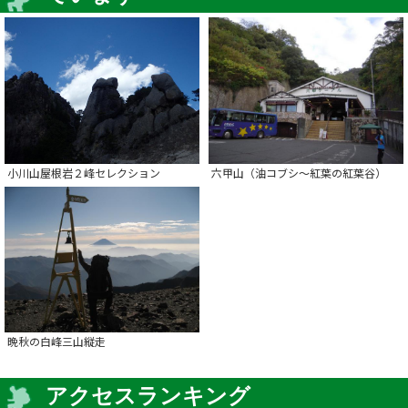
小川山屋根岩２峰セレクション
六甲山（油コブシ～紅葉の紅葉谷）
晩秋の白峰三山縦走
アクセスランキング