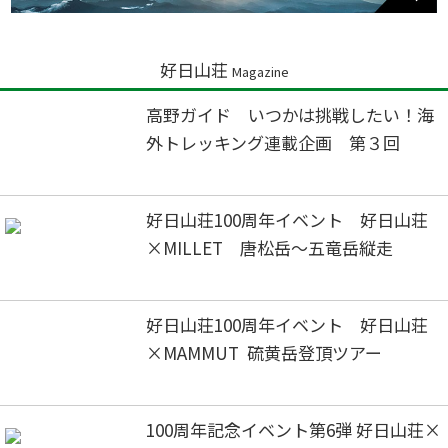
好日山荘
Magazine
高野ガイド いつかは挑戦したい！海
外トレッキング連載企画 第３回
好日山荘100周年イベント 好日山荘
×MILLET 唐松岳～五竜岳縦走
好日山荘100周年イベント 好日山荘
×MAMMUT 硫黄岳登頂ツアー
100周年記念イベント第6弾 好日山荘×