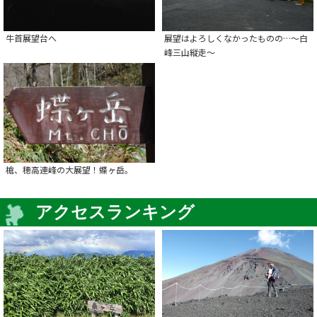
牛首展望台へ
展望はよろしくなかったものの…～白
峰三山縦走～
槍、穂高連峰の大展望！蝶ヶ岳。
アクセスランキング