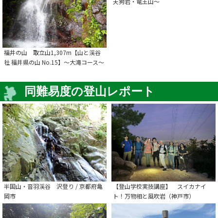
天狗岩・竜王山～
福井の山 取立山1,307m【山と渓谷
社 福井県の山 No.15】～大滝コース～
同難易度の登山レポート
半国山・音羽渓谷 沢登り / 京都府亀
【登山学校実技講座】 スイカナイ
岡市
ト！万物相と風吹岩（神戸市）