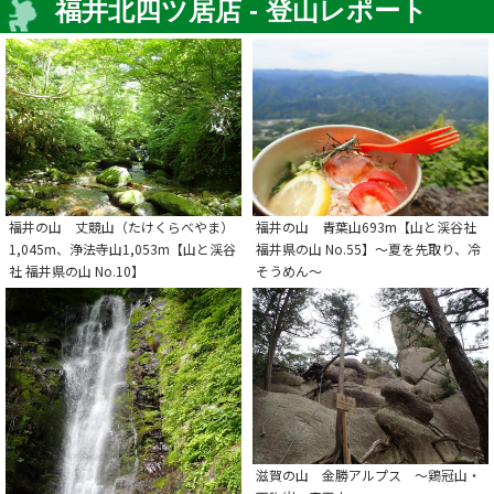
福井北四ツ居店 - 登山レポート
福井の山 丈競山（たけくらべやま）
福井の山 青葉山693m【山と渓谷社
1,045m、浄法寺山1,053m【山と渓谷
福井県の山 No.55】～夏を先取り、冷
社 福井県の山 No.10】
そうめん～
滋賀の山 金勝アルプス ～鶏冠山・