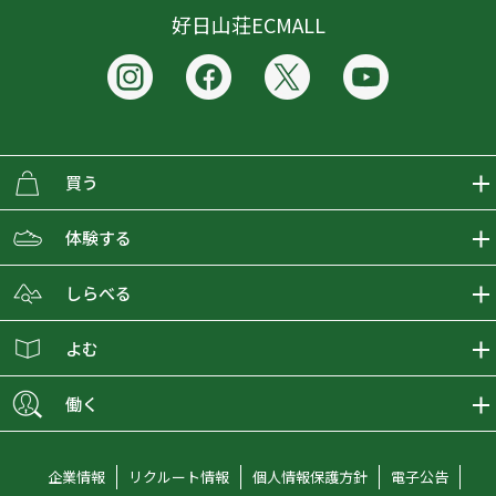
好日山荘ECMALL
買う
ECMALLの商品をさがす
体験する
取り扱いブランド一覧
おとな女子登山部
しらべる
店舗の商品をさがす
登山学校
登山レポート
よむ
ショップブログ
YamaPos
スタートNAVI
ECMedia
働く
会員募集
グラビティリサーチ
山の辞典
ECMALLチャンネル
新卒採用情報
企業情報
リクルート情報
個人情報保護方針
電子公告
オンラインコンシェルジュ