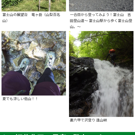
富士山の展望台 竜ヶ岳（山梨百名
一合目から登ってみよう！富士山 吉
山）
田登山道～ 富士山駅から歩く富士山登
山。～
夏でも涼しい低山！！
裏六甲で沢登り 逢山峡