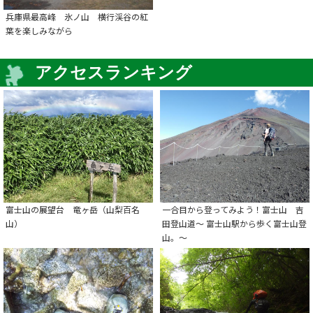
兵庫県最高峰 氷ノ山 横行渓谷の紅
葉を楽しみながら
アクセスランキング
富士山の展望台 竜ヶ岳（山梨百名
一合目から登ってみよう！富士山 吉
山）
田登山道～ 富士山駅から歩く富士山登
山。～