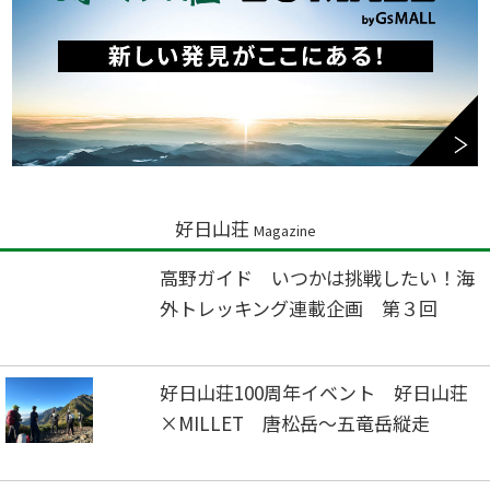
好日山荘
Magazine
高野ガイド いつかは挑戦したい！海
外トレッキング連載企画 第３回
好日山荘100周年イベント 好日山荘
×MILLET 唐松岳～五竜岳縦走