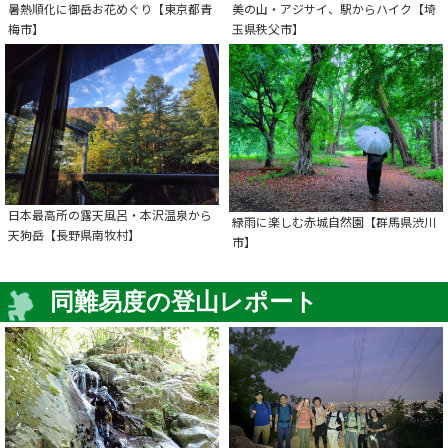
暑熱順化に御岳お花めぐり【東京都青
美の山・アジサイ、駅からハイク【埼
梅市】
玉県秩父市】
日本最高所の露天風呂・本沢温泉から
緑雨に楽しむ赤城自然園【群馬県渋川
天狗岳【長野県南牧村】
市】
同難易度の登山レポート