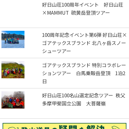
好日山荘100周年イベント 好日山荘
×MAMMUT 硫黄岳登頂ツアー
100周年記念イベント第6弾 好日山荘×
ゴアテックスブランド 北八ヶ岳スノー
シューツアー
ゴアテックスブランド 特別コラボレー
ションツアー 白馬乗鞍岳登頂 1泊2
日
好日山荘100名山選定記念ツアー 秩父
多摩甲斐国立公園 大菩薩嶺