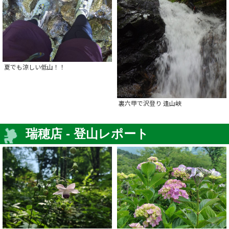
夏でも涼しい低山！！
裏六甲で沢登り 逢山峡
瑞穂店 - 登山レポート