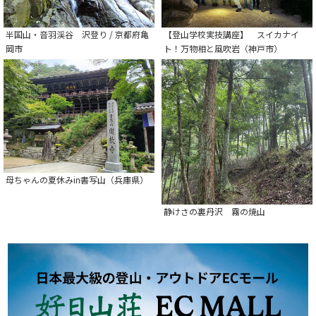
半国山・音羽渓谷 沢登り / 京都府亀
【登山学校実技講座】 スイカナイ
岡市
ト！万物相と風吹岩（神戸市）
母ちゃんの夏休みin書写山（兵庫県）
静けさの裏丹沢 霧の焼山