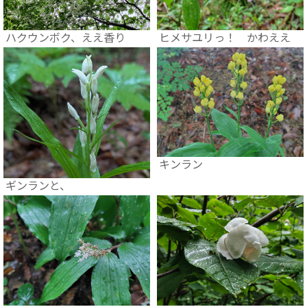
ハクウンボク、ええ香り
ヒメサユリっ！ かわええ
キンラン
ギンランと、