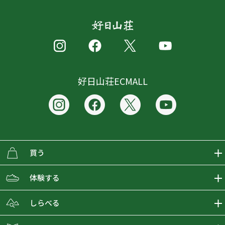
好日山荘ECMALL
買う
ECMALLの商品をさがす
体験する
取り扱いブランド一覧
おとな女子登山部
しらべる
店舗の商品をさがす
登山学校