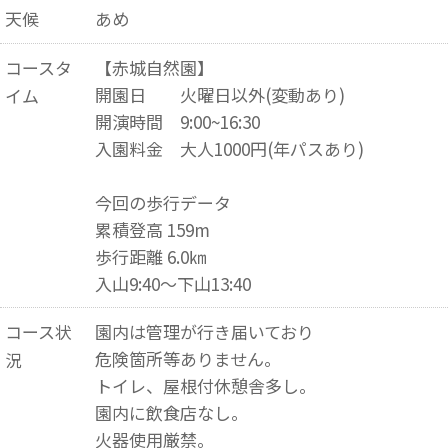
天候
あめ
コースタ
【赤城自然園】
開園日 火曜日以外(変動あり)
イム
開演時間 9:00~16:30
入園料金 大人1000円(年パスあり)
今回の歩行データ
累積登高 159m
歩行距離 6.0㎞
入山9:40～下山13:40
コース状
園内は管理が行き届いており
危険箇所等ありません。
況
トイレ、屋根付休憩舎多し。
園内に飲食店なし。
火器使用厳禁。