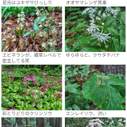
足元はユキザサびっしり
オオヤマレンゲ見事
エビネランが、雑草レベルで
ゆらゆらと、クサタチバナ
密生してる笑
彩とりどりのクリンソウ
エンレイソウ、渋い