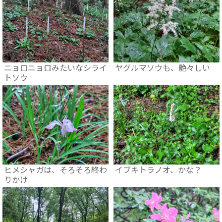
ニョロニョロみたいなシライ
ヤグルマソウも、艶々しい
トソウ
ヒメシャガは、そろそろ終わ
イブキトラノオ、かな？
りかけ