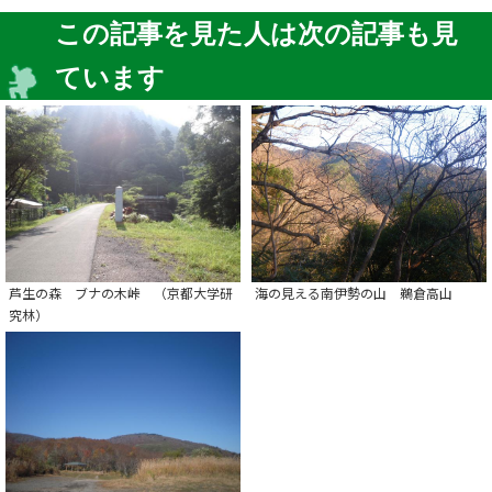
この記事を見た人は次の記事も見
ています
芦生の森 ブナの木峠 （京都大学研
海の見える南伊勢の山 鵜倉高山
究林）