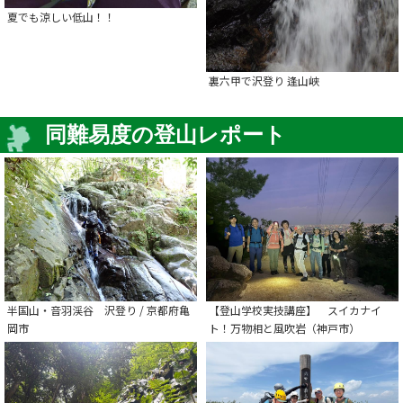
夏でも涼しい低山！！
裏六甲で沢登り 逢山峡
同難易度の登山レポート
半国山・音羽渓谷 沢登り / 京都府亀
【登山学校実技講座】 スイカナイ
岡市
ト！万物相と風吹岩（神戸市）