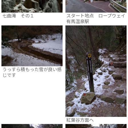
七曲滝 その１
スタート地点 ロープウェイ
有馬温泉駅
うっすら積もった雪が良い感
じです
紅葉谷方面へ