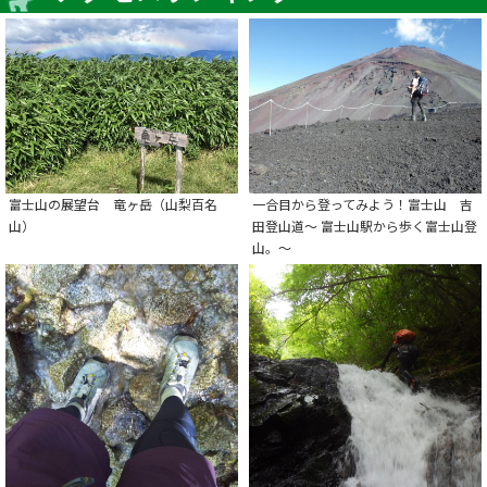
富士山の展望台 竜ヶ岳（山梨百名
一合目から登ってみよう！富士山 吉
山）
田登山道～ 富士山駅から歩く富士山登
山。～