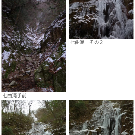
七曲滝 その２
七曲滝手前