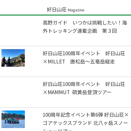
好日山荘
Magazine
高野ガイド いつかは挑戦したい！海
外トレッキング連載企画 第３回
好日山荘100周年イベント 好日山荘
×MILLET 唐松岳～五竜岳縦走
好日山荘100周年イベント 好日山荘
×MAMMUT 硫黄岳登頂ツアー
100周年記念イベント第6弾 好日山荘×
ゴアテックスブランド 北八ヶ岳スノー
シューツアー