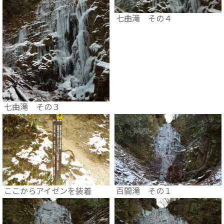
七曲滝 その４
七曲滝 その３
ここからアイゼンを装着
百間滝 その１