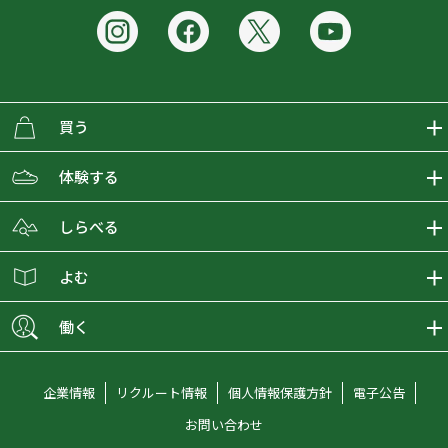
買う
ECMALLの商品をさがす
体験する
取り扱いブランド一覧
おとな女子登山部
しらべる
店舗の商品をさがす
登山学校
登山レポート
よむ
ショップブログ
YamaPos
スタートNAVI
ECMedia
働く
会員募集
グラビティリサーチ
山の辞典
ECMALLチャンネル
新卒採用情報
企業情報
リクルート情報
個人情報保護方針
電子公告
オンラインコンシェルジュ
好日山荘マガジン
中途採用情報
お問い合わせ