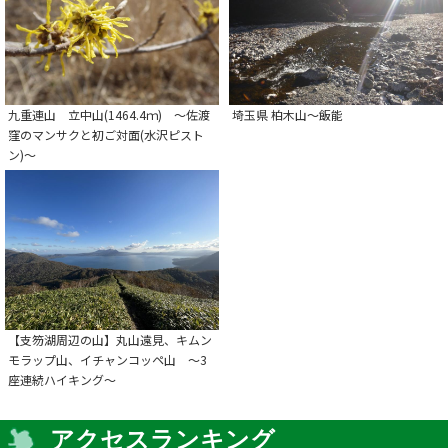
九重連山 立中山(1464.4ｍ) ～佐渡
埼玉県 柏木山～飯能
窪のマンサクと初ご対面(水沢ピスト
ン)～
【支笏湖周辺の山】丸山遠見、キムン
モラップ山、イチャンコッペ山 〜3
座連続ハイキング〜
アクセスランキング