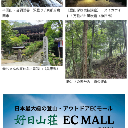
半国山・音羽渓谷 沢登り / 京都府亀
【登山学校実技講座】 スイカナイ
岡市
ト！万物相と風吹岩（神戸市）
母ちゃんの夏休みin書写山（兵庫県）
静けさの裏丹沢 霧の焼山