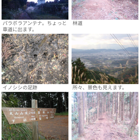
パラボラアンテナ。ちょっと
林道
車道に出ます。
イノシシの足跡
所々、景色も見えます。