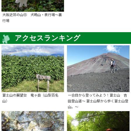
大阪近郊の山⑮ 犬鳴山・表行場～裏
行場
アクセスランキング
富士山の展望台 竜ヶ岳（山梨百名
一合目から登ってみよう！富士山 吉
山）
田登山道～ 富士山駅から歩く富士山登
山。～