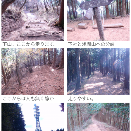
下山。ここから走ります。
下社と浅間山への分岐
ここからは人も無く静か
走りやすい。