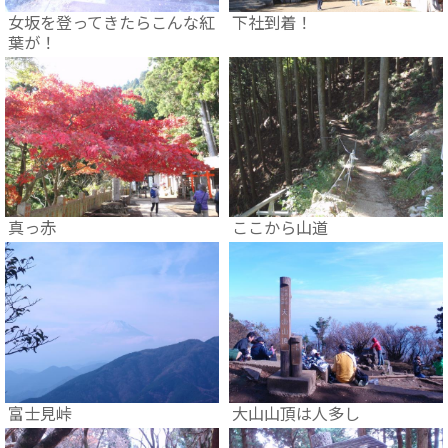
女坂を登ってきたらこんな紅
下社到着！
葉が！
真っ赤
ここから山道
富士見峠
大山山頂は人多し