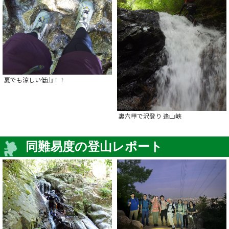
夏でも涼しい低山！！
裏六甲で沢登り 逢山峡
同難易度の登山レポート