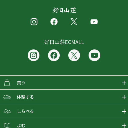
好日山荘ECMALL
買う
ECMALLの商品をさがす
体験する
取り扱いブランド一覧
おとな女子登山部
しらべる
店舗の商品をさがす
登山学校
登山レポート
よむ