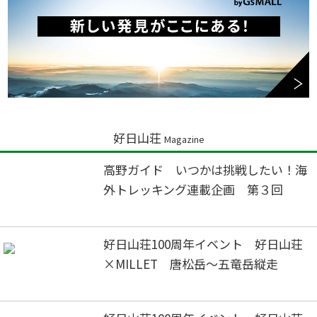
好日山荘
Magazine
高野ガイド いつかは挑戦したい！海
外トレッキング連載企画 第３回
好日山荘100周年イベント 好日山荘
×MILLET 唐松岳～五竜岳縦走