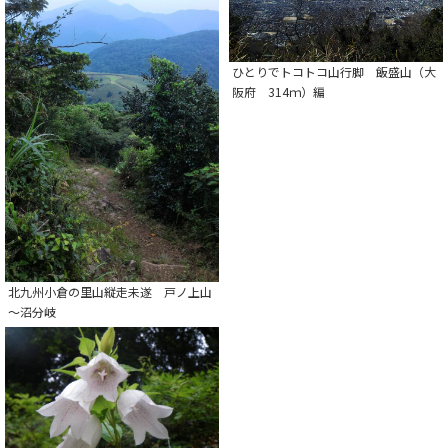
ひとりでトコトコ山行脚 飯盛山（大
阪府 314ｍ）編
北九州小倉の里山縦走未遂 戸ノ上山
～沼分岐