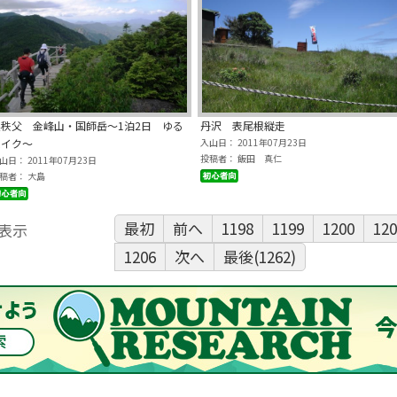
奥秩父 金峰山・国師岳～1泊2日 ゆる
丹沢 表尾根縦走
ハイク～
入山日： 2011年07月23日
投稿者： 飯田 真仁
山日： 2011年07月23日
稿者： 大島
最初
前へ
1198
1199
1200
120
表示
1206
次へ
最後(1262)