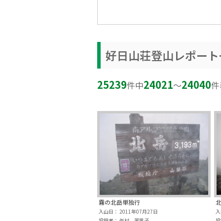
好日山荘登山レポート
25239
24021
24040
件中
〜
件
霧の北岳単独行
北
入山日： 2011年07月27日
入
投稿者： 外村 茉里子
投