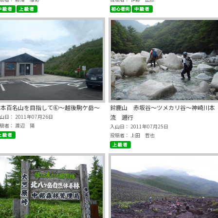
日本百名山を目指して⑥～越後駒ケ岳～
鈴鹿山 赤坂谷～ツメカリ谷～神崎川本
山日： 2011年07月26日
流 遡行
稿者： 渡辺 陽
入山日： 2011年07月25日
投稿者： 上田 哲也