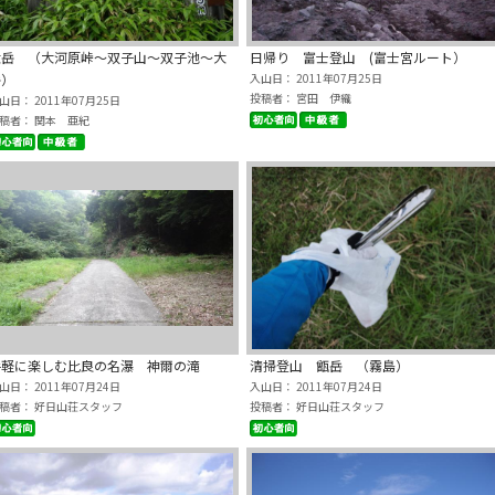
大岳 （大河原峠～双子山～双子池～大
日帰り 富士登山 (富士宮ルート）
岳）
入山日： 2011年07月25日
投稿者： 宮田 伊織
山日： 2011年07月25日
稿者： 関本 亜紀
手軽に楽しむ比良の名瀑 神爾の滝
清掃登山 甑岳 （霧島）
山日： 2011年07月24日
入山日： 2011年07月24日
稿者： 好日山荘スタッフ
投稿者： 好日山荘スタッフ