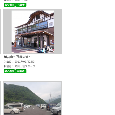
川苔山～百尋の滝～
入山日： 2011年07月25日
投稿者： 好日山荘スタッフ