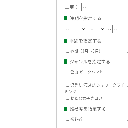
山域：
時期を指定する
～
季節を指定する
春期（3月～5月）
ジャンルを指定する
登山,ピークハント
沢登り,沢遊び,シャワークライ
ミング
おとな女子登山部
難易度を指定する
初心者