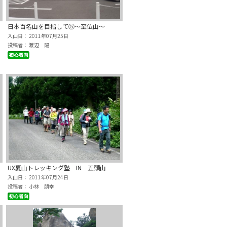
日本百名山を目指して➄～至仏山～
入山日： 2011年07月25日
投稿者： 渡辺 陽
UX夏山トレッキング塾 IN 五頭山
入山日： 2011年07月24日
投稿者： 小林 朋幸