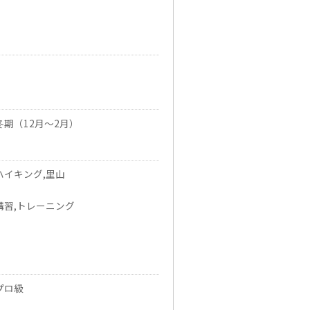
冬期（12月～2月）
ハイキング,里山
講習,トレーニング
プロ級