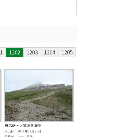
1
1202
1203
1204
1205
白馬岳～大雪渓を満喫
入山日： 2011年07月26日
投稿者： 大道 哲哉