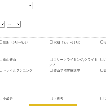
夏期（6月～8月）
秋期（9月～11月）
雪山登山
フリークライミング,クライミ
ング
トレイルランニング
登山学校実技講座
中級者
上級者