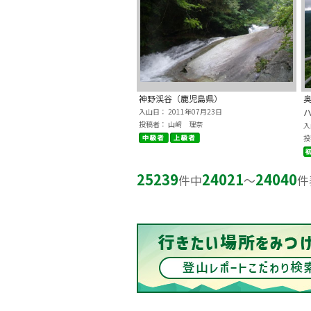
神野渓谷（鹿児島県）
入山日： 2011年07月23日
投稿者： 山﨑 理奈
入
投
25239
24021
24040
件中
〜
件