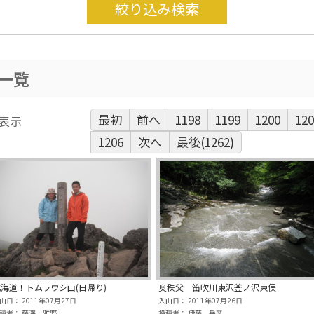
絞り込み検索
一覧
最初
前へ
1198
1199
1200
120
表示
1206
次へ
最後(1262)
海道！トムラウシ山(日帰り)
奥秩父 笛吹川東沢釜ノ沢東俣
山日： 2011年07月27日
入山日： 2011年07月26日
稿者： 藤澤 雅野
投稿者： 伊藤 岳彦