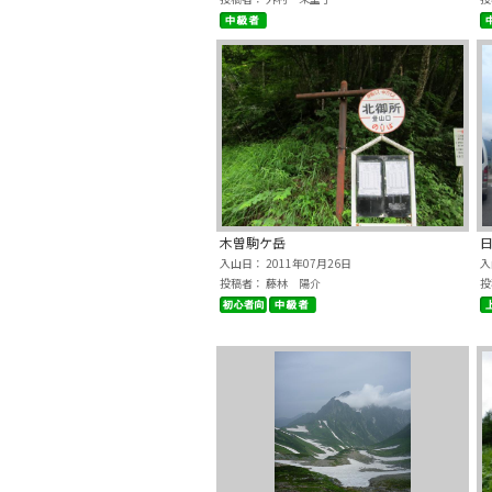
木曽駒ケ岳
入山日： 2011年07月26日
入
投稿者： 藤林 陽介
投