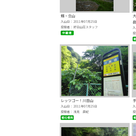
剱・立山
入山日： 2011年07月25日
投稿者： 好日山荘スタッフ
入
投
レッツゴー！川苔山
入山日： 2011年07月25日
入
投稿者： 浅見 直紀
投