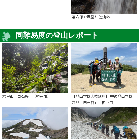
裏六甲で沢登り 逢山峡
同難易度の登山レポート
六甲山 白石谷 （神戸市）
【登山学校実技講座】 中級登山学校
六甲「白石谷」（神戸市）