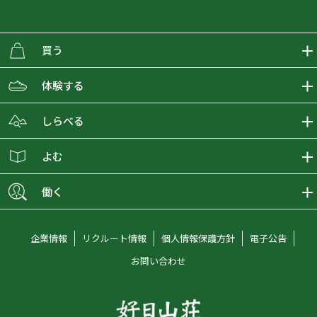
買う
ECMALLの商品をさがす
体験する
取り扱いブランド一覧
おとな女子登山部
しらべる
店舗の商品をさがす
登山学校
登山レポート
よむ
ショップブログ
YamaPos
スタートNAVI
ECMedia
働く
会員募集
グラビティリサーチ
山の辞典
ECMALLチャンネル
新卒採用情報
企業情報
リクルート情報
個人情報保護方針
電子公告
オンラインコンシェルジュ
好日山荘マガジン
中途採用情報
お問い合わせ
好日山荘チャンネル
キャリア採用情報