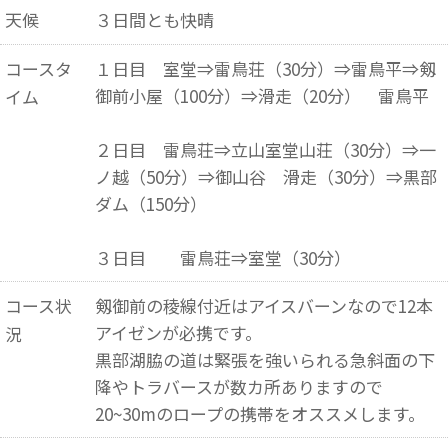
天候
３日間とも快晴
コースタ
１日目 室堂⇒雷鳥荘（30分）⇒雷鳥平⇒剱
御前小屋（100分）⇒滑走（20分） 雷鳥平
イム
２日目 雷鳥荘⇒立山室堂山荘（30分）⇒一
ノ越（50分）⇒御山谷 滑走（30分）⇒黒部
ダム（150分）
３日目 雷鳥荘⇒室堂（30分）
コース状
剱御前の稜線付近はアイスバーンなので12本
アイゼンが必携です。
況
黒部湖脇の道は緊張を強いられる急斜面の下
降やトラバースが数カ所ありますので
20~30mのロープの携帯をオススメします。