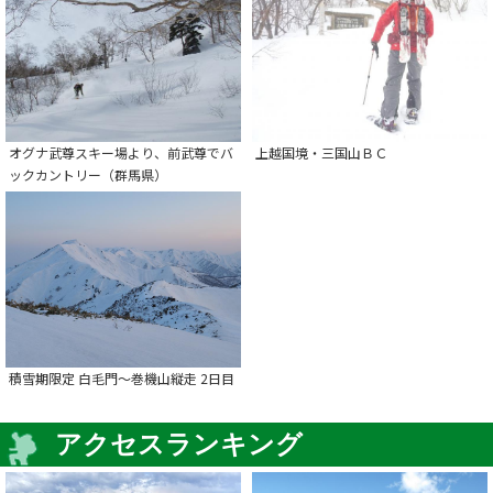
オグナ武尊スキー場より、前武尊でバ
上越国境・三国山ＢＣ
ックカントリー（群馬県）
積雪期限定 白毛門〜巻機山縦走 2日目
アクセスランキング