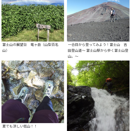
富士山の展望台 竜ヶ岳（山梨百名
一合目から登ってみよう！富士山 吉
山）
田登山道～ 富士山駅から歩く富士山登
山。～
夏でも涼しい低山！！