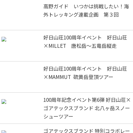
高野ガイド いつかは挑戦したい！海
外トレッキング連載企画 第３回
好日山荘100周年イベント 好日山荘
×MILLET 唐松岳～五竜岳縦走
好日山荘100周年イベント 好日山荘
×MAMMUT 硫黄岳登頂ツアー
100周年記念イベント第6弾 好日山荘×
ゴアテックスブランド 北八ヶ岳スノー
シューツアー
ゴアテックスブランド 特別コラボレー