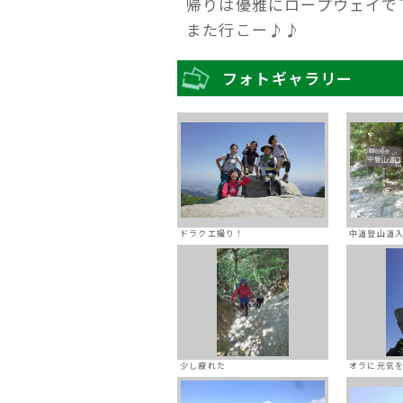
帰りは優雅にロープウェイで
また行こー♪♪
フォトギャラリー
ドラクエ撮り！
中道登山道
少し疲れた
オラに元気