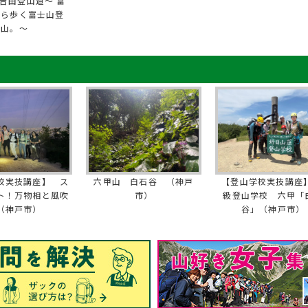
吉田登山道～ 富
から歩く富士山登
山。～
校実技講座】 ス
六甲山 白石谷 （神戸
【登山学校実技講座】
ト！万物相と風吹
市）
級登山学校 六甲「
（神戸市）
谷」（神戸市）