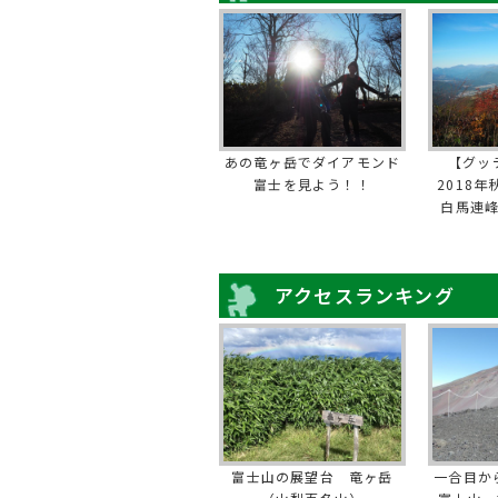
あの竜ヶ岳でダイアモンド
【グッ
富士を見よう！！
2018
白馬連
アクセスランキング
富士山の展望台 竜ヶ岳
一合目か