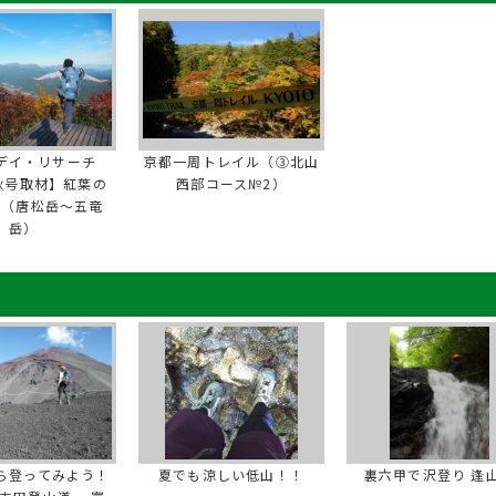
デイ・リサーチ
京都一周トレイル（③北山
年秋号取材】紅葉の
西部コース№2）
峰（唐松岳～五竜
岳）
ら登ってみよう！
夏でも涼しい低山！！
裏六甲で沢登り 逢