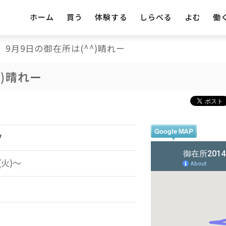
ホーム
買う
体験する
しらべる
よむ
働
9月9日の御在所は(^^)晴れー
^)晴れー
フ
(火)～