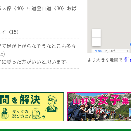
ス停〈40〉中道登山道〈30〉おば
イ〈15〉
ぎて足が上がらなそうなとこも多々
た)
御在
より大きな地図で
ずに登った方がいいと思います。