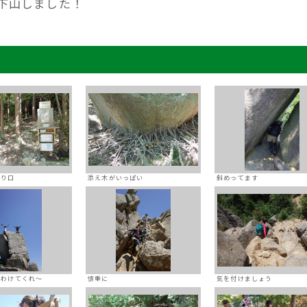
下山しました！
入り口
添え木がいっぱい
斜めってます
をわけてくれ～
慎重に
気を付けましょう