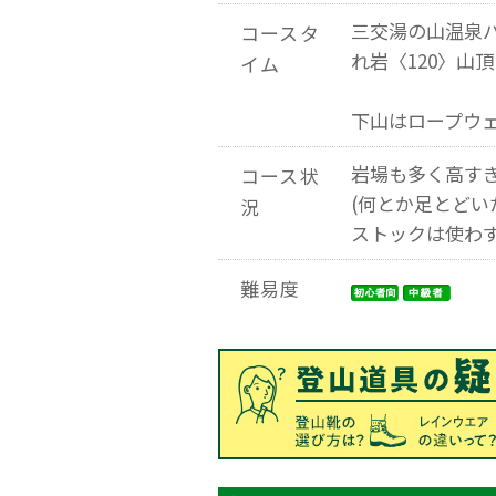
三交湯の山温泉バ
コースタ
れ岩〈120〉山頂
イム
下山はロープウェ
岩場も多く高す
コース状
(何とか足とどい
況
ストックは使わ
難易度