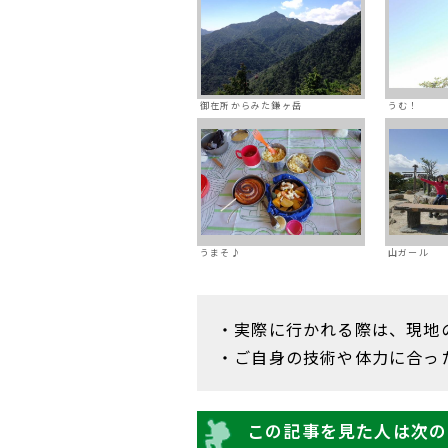
御在所からみた鎌ヶ岳
うむ！
うまそ♪
山ガール
・実際に行かれる際は、現地
・ご自身の技術や体力に合っ
この記事を見た人は次の