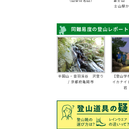
（山梨百名山）
富士山 
士山駅
同難易度の登山レポート
半国山・音羽渓谷 沢登り
【登山学
/ 京都府亀岡市
イカナイ
岩