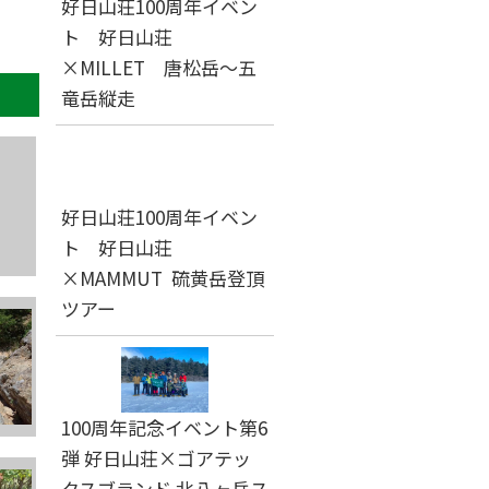
好日山荘100周年イベン
ト 好日山荘
×MILLET 唐松岳～五
竜岳縦走
好日山荘100周年イベン
ト 好日山荘
×MAMMUT 硫黄岳登頂
ツアー
100周年記念イベント第6
弾 好日山荘×ゴアテッ
クスブランド 北八ヶ岳ス