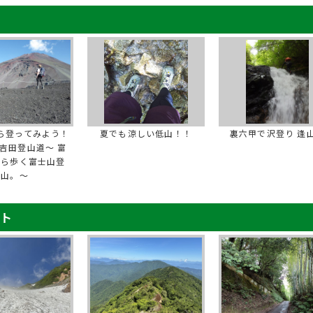
ら登ってみよう！
夏でも涼しい低山！！
裏六甲で沢登り 逢
吉田登山道～ 富
から歩く富士山登
山。～
ート