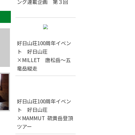
ング連載企画 第３回
好日山荘100周年イベン
ト 好日山荘
×MILLET 唐松岳～五
竜岳縦走
好日山荘100周年イベン
ト 好日山荘
♪
×MAMMUT 硫黄岳登頂
ツアー