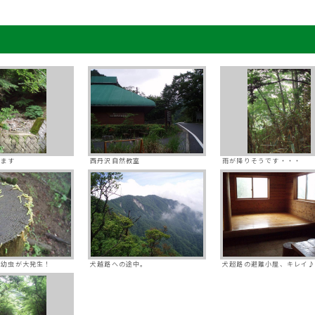
ります
西丹沢自然教室
雨が降りそうです・・・
の幼虫が大発生！
犬越路への途中。
犬超路の避難小屋、キレイ