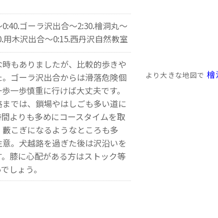
:40.ゴーラ沢出合～2:30.檜洞丸～
:00.用木沢出合～0:15.西丹沢自然教室
な時もありましたが、比較的歩きや
檜
より大きな地図で
た。ゴーラ沢出合からは滑落危険個
一歩一歩慎重に行けば大丈夫です。
路までは、鎖場やはしごも多い道に
時間よりも多めにコースタイムを取
、藪こぎになるようなところも多
注意。犬越路を過ぎた後は沢沿いを
す。膝に心配がある方はストック等
いでしょう。