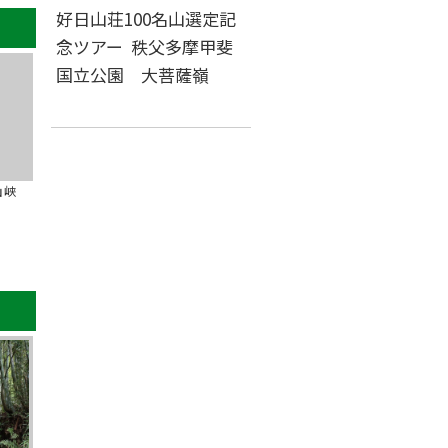
好日山荘100名山選定記
念ツアー 秩父多摩甲斐
国立公園 大菩薩嶺
山峡