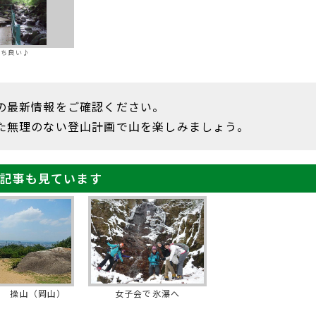
持ち良い♪
の最新情報をご確認ください。
た無理のない登山計画で山を楽しみましょう。
記事も見ています
山 操山（岡山）
女子会で氷瀑へ