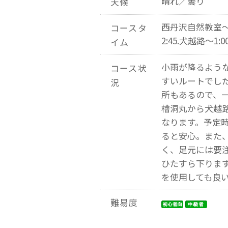
晴れ／曇り
天候
西丹沢自然教室～0
コースタ
2:45.犬越路～1
イム
小雨が降るよう
コース状
すいルートでし
況
所もあるので、
檜洞丸から犬越
なります。予定
ると安心。また
く、足元には要
ひたすら下りま
を使用しても良
難易度