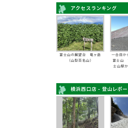
アクセスランキング
富士山の展望台 竜ヶ岳
一合目か
（山梨百名山）
富士山 
士山駅
横浜西口店 - 登山レポ