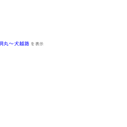
洞丸～犬越路
を表示