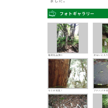
ました。
フォトギャラリー
檜洞丸山頂☆
沢沿いに入
セミが元気！
ブナハバチ