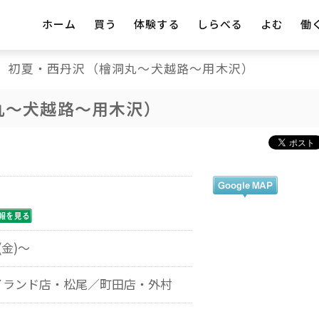
ホーム
買う
体験する
しらべる
よむ
働
初夏・西丹沢（檜洞丸～犬越路～用木沢）
丸～犬越路～用木沢）
(金)～
イランド店・松尾／町田店・外村