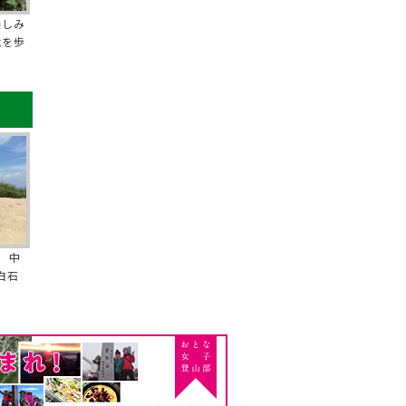
楽しみ
境を歩
 中
白石