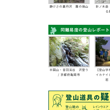
静けさの裏丹沢 霧の焼山
針ノ木岳
る
同難易度の登山レポート
半国山・音羽渓谷 沢登り
【登山学
/ 京都府亀岡市
イカナイ
岩