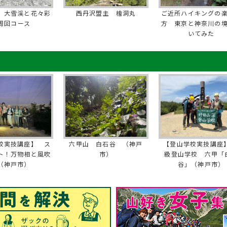
 大雪渓と花々彩
西丹沢盟主 檜洞丸
ご近所ハイキングの
周回コース
方 東京と神奈川の
いてみた
校実技講座】 ス
六甲山 白石谷 （神戸
【登山学校実技講座】
ト！万物相と風吹
市）
級登山学校 六甲「
（神戸市）
谷」（神戸市）