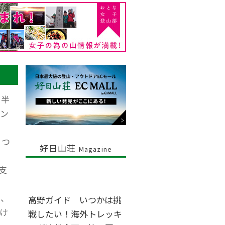
。半
ン
つつ
好日山荘
Magazine
支
え、
高野ガイド いつかは挑
け
戦したい！海外トレッキ