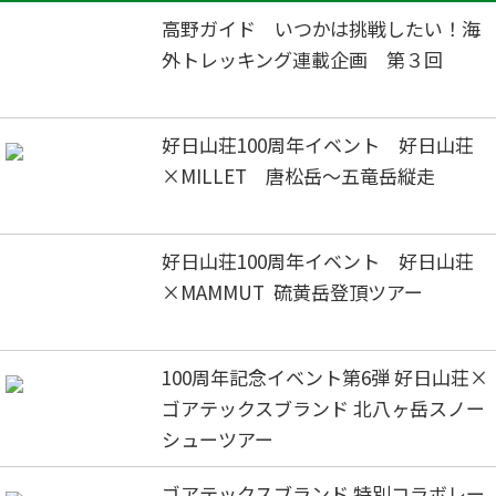
高野ガイド いつかは挑戦したい！海
外トレッキング連載企画 第３回
好日山荘100周年イベント 好日山荘
×MILLET 唐松岳～五竜岳縦走
好日山荘100周年イベント 好日山荘
×MAMMUT 硫黄岳登頂ツアー
100周年記念イベント第6弾 好日山荘×
ゴアテックスブランド 北八ヶ岳スノー
シューツアー
ゴアテックスブランド 特別コラボレー