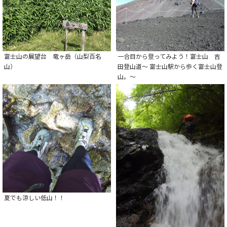
富士山の展望台 竜ヶ岳（山梨百名
一合目から登ってみよう！富士山 吉
山）
田登山道～ 富士山駅から歩く富士山登
山。～
夏でも涼しい低山！！