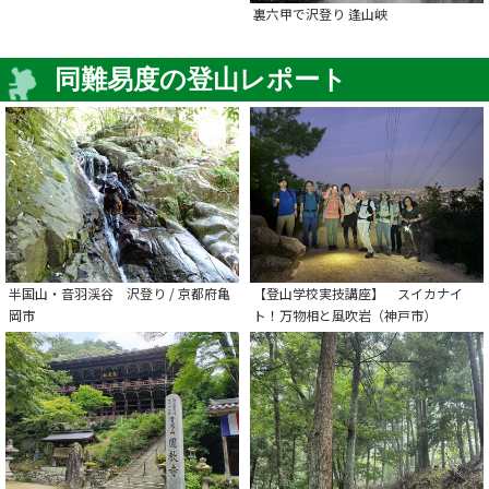
裏六甲で沢登り 逢山峡
同難易度の登山レポート
半国山・音羽渓谷 沢登り / 京都府亀
【登山学校実技講座】 スイカナイ
岡市
ト！万物相と風吹岩（神戸市）