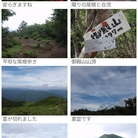
安らぎますね
隣りの尾根と合流
平坦な尾根歩き
御殿山山頂
雲が切れました
夏空です