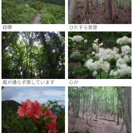
目標
ひたすら急登
風が通らず蒸しています
心が