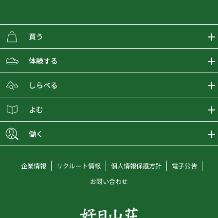
買う
ECMALLの商品をさがす
体験する
取り扱いブランド一覧
おとな女子登山部
しらべる
店舗の商品をさがす
登山学校
登山レポート
よむ
ショップブログ
YamaPos
スタートNAVI
ECMedia
働く
会員募集
グラビティリサーチ
山の辞典
ECMALLチャンネル
新卒採用情報
企業情報
リクルート情報
個人情報保護方針
電子公告
オンラインコンシェルジュ
好日山荘マガジン
中途採用情報
お問い合わせ
好日山荘チャンネル
キャリア採用情報