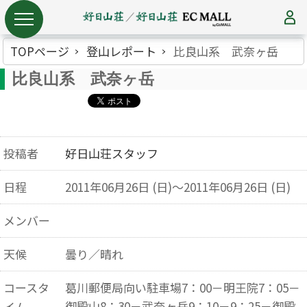
TOPページ
登山レポート
比良山系 武奈ヶ岳
比良山系 武奈ヶ岳
投稿者
好日山荘スタッフ
日程
2011年06月26日 (日)～2011年06月26日 (日)
メンバー
天候
曇り／晴れ
コースタ
葛川郵便局向い駐車場7：00－明王院7：05－
御殿山8：30－武奈ヶ岳9：10－9：25－御殿
イム