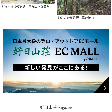
母ちゃんの夏休みin書写山（兵庫県）
静けさの裏丹沢 霧の焼山
好日山荘
Magazine