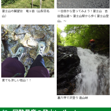
富士山の展望台 竜ヶ岳（山梨百名
一合目から登ってみよう！富士山 吉
山）
田登山道～ 富士山駅から歩く富士山登
山。～
夏でも涼しい低山！！
裏六甲で沢登り 逢山峡