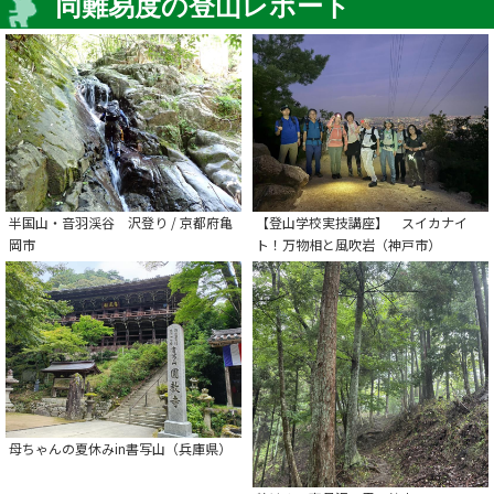
同難易度の登山レポート
半国山・音羽渓谷 沢登り / 京都府亀
【登山学校実技講座】 スイカナイ
岡市
ト！万物相と風吹岩（神戸市）
母ちゃんの夏休みin書写山（兵庫県）