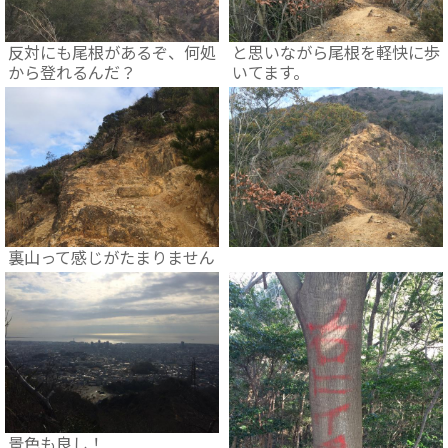
反対にも尾根があるぞ、何処
と思いながら尾根を軽快に歩
から登れるんだ？
いてます。
裏山って感じがたまりません
景色も良し！