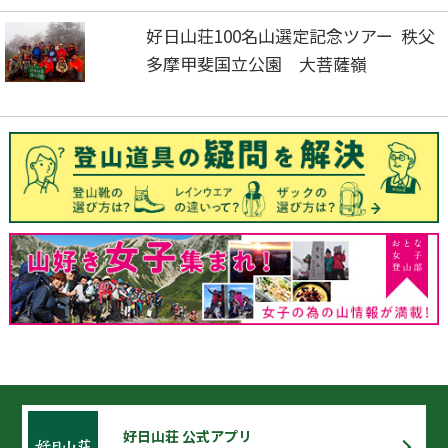
好日山荘100名山選定記念ツアー 秩父
多摩甲斐国立公園 大菩薩嶺
好日山荘 公式アプリ