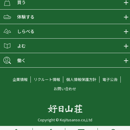
買う
ECMALLの商品をさがす
体験する
取り扱いブランド一覧
おとな女子登山部
しらべる
店舗の商品をさがす
登山学校
登山レポート
よむ
ショップブログ
YamaPos
スタートNAVI
ECMedia
働く
会員募集
グラビティリサーチ
山の辞典
ECMALLチャンネル
新卒採用情報
企業情報
リクルート情報
個人情報保護方針
電子公告
オンラインコンシェルジュ
好日山荘マガジン
中途採用情報
お問い合わせ
好日山荘チャンネル
キャリア採用情報
アルバイト採用情報
Copyright © Kojitusanso.co,Ltd
社員メッセージ