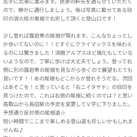
左手に北東に進みます。民家の軒先を通らせていただく
ので、静かに通行しましょう。後は写真に載せてある目
印の消火栓の看板で右折して頂くと登山口です！
少し登れば露岩帯の尾根が現れます。こんなちょっとし
か歩いてないのに！！とすぐにクライマックスを味わえ
るのには驚きました！須磨アルプスほど風化もしていな
いようなので、丁寧に歩けば大丈夫でしょう。登って右
側に別の露岩帯の尾根を見ながら歩くので展望もとても
良いです！！あの尾根もどこからか登れそうだな。次回
はあそこを！と思っていると「右ニイタヤド」の目印を
見つけたので、これは右側の尾根に続くのでは？と思い
高取山から長田駅の予定を変更してＶ字に下りました。
予想通り反対側の尾根道☆
短い時間でここまで楽しめる登山道も珍しいかもしれま
せんね♪