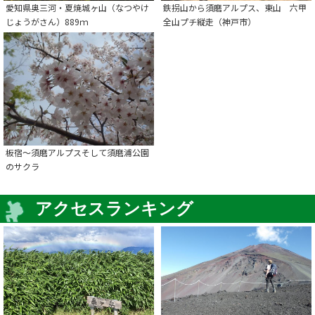
愛知県奥三河・夏焼城ヶ山（なつやけ
鉄拐山から須磨アルプス、東山 六甲
じょうがさん）889ｍ
全山プチ縦走（神戸市）
板宿～須磨アルプスそして須磨浦公園
のサクラ
アクセスランキング