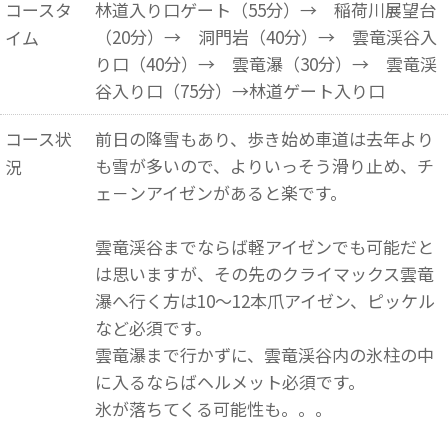
コースタ
林道入り口ゲート（55分）→ 稲荷川展望台
（20分）→ 洞門岩（40分）→ 雲竜渓谷入
イム
り口（40分）→ 雲竜瀑（30分）→ 雲竜渓
谷入り口（75分）→林道ゲート入り口
コース状
前日の降雪もあり、歩き始め車道は去年より
も雪が多いので、よりいっそう滑り止め、チ
況
ェ－ンアイゼンがあると楽です。
雲竜渓谷までならば軽アイゼンでも可能だと
は思いますが、その先のクライマックス雲竜
瀑へ行く方は10～12本爪アイゼン、ピッケル
など必須です。
雲竜瀑まで行かずに、雲竜渓谷内の氷柱の中
に入るならばヘルメット必須です。
氷が落ちてくる可能性も。。。