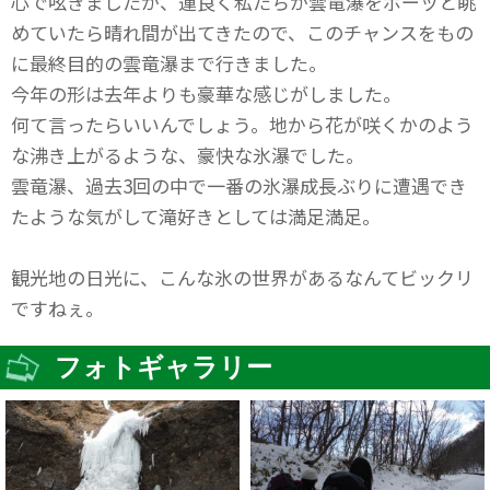
心で呟きましたが、運良く私たちが雲竜瀑をボーッと眺
めていたら晴れ間が出てきたので、このチャンスをもの
に最終目的の雲竜瀑まで行きました。
今年の形は去年よりも豪華な感じがしました。
何て言ったらいいんでしょう。地から花が咲くかのよう
な沸き上がるような、豪快な氷瀑でした。
雲竜瀑、過去3回の中で一番の氷瀑成長ぶりに遭遇でき
たような気がして滝好きとしては満足満足。
観光地の日光に、こんな氷の世界があるなんてビックリ
ですねぇ。
フォトギャラリー