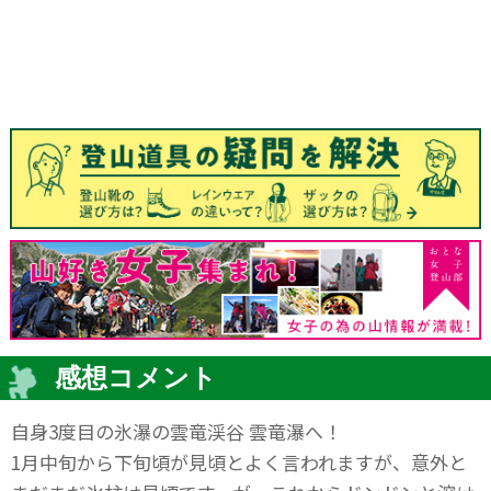
感想コメント
自身3度目の氷瀑の雲竜渓谷 雲竜瀑へ！
1月中旬から下旬頃が見頃とよく言われますが、意外と