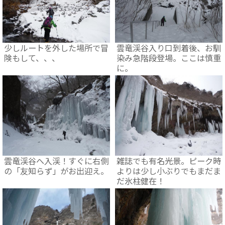
少しルートを外した場所で冒
雲竜渓谷入り口到着後、お馴
険もして、、、
染み急階段登場。ここは慎重
に。
雲竜渓谷へ入渓！すぐに右側
雑誌でも有名光景。ピーク時
の「友知らず」がお出迎え。
よりは少し小ぶりでもまだま
だ氷柱健在！