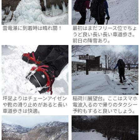
雲竜瀑に到着時は晴れ間！
最初はまだフリース位でちょ
うど良い長い長い車道歩き。
前日の降雪あり。
坪足よりはチェーンアイゼン
稲荷川展望台。ここはスマホ
や靴の滑り止めがあると長い
電波入るので帰りのタクシー
車道歩きは快適。
予約もすると良いでしょう。