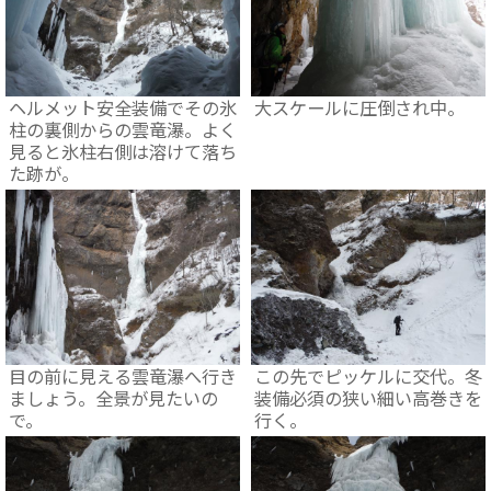
ヘルメット安全装備でその氷
大スケールに圧倒され中。
柱の裏側からの雲竜瀑。よく
見ると氷柱右側は溶けて落ち
た跡が。
目の前に見える雲竜瀑へ行き
この先でピッケルに交代。冬
ましょう。全景が見たいの
装備必須の狭い細い高巻きを
で。
行く。