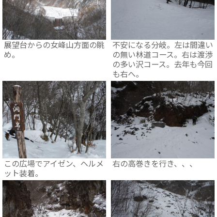
展望台からの女峰山方面の眺
不安になる分岐。左は間違い
め。
の無い林道コース。右は渡渉
の多い沢コース。去年も今回
も右へ。
この広場でアイゼン、ヘルメ
右の高巻きを行き、、、
ット装着。