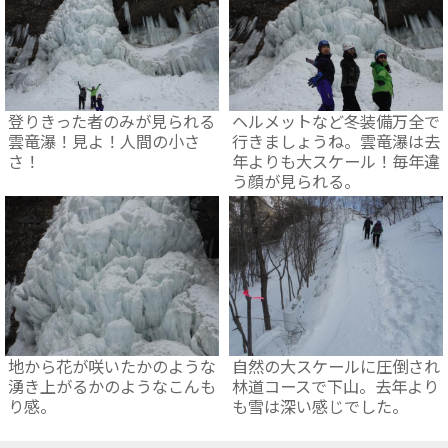
登りきった者のみが見られる
ヘルメットなど冬装備万全で
雲竜瀑！見よ！人間の小さ
行きましょうね。雲竜瀑は去
さ！
年よりも大スケール！毎年違
う顔が見られる。
地から花が咲いたかのような
自然の大スケールに圧倒され
湧き上がるかのようなこんも
林道コースで下山。去年より
り感。
も雪は深い感じでした。