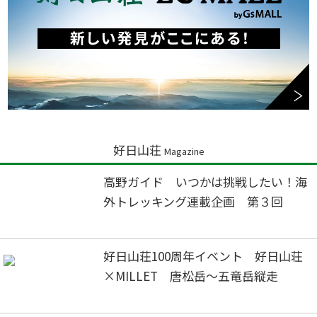
好日山荘
Magazine
高野ガイド いつかは挑戦したい！海
外トレッキング連載企画 第３回
好日山荘100周年イベント 好日山荘
×MILLET 唐松岳～五竜岳縦走