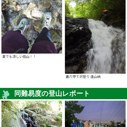
夏でも涼しい低山！！
裏六甲で沢登り 逢山峡
同難易度の登山レポート