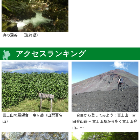
奥の深谷 （滋賀県）
アクセスランキング
富士山の展望台 竜ヶ岳（山梨百名
一合目から登ってみよう！富士山 吉
山）
田登山道～ 富士山駅から歩く富士山登
山。～