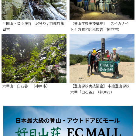
半国山・音羽渓谷 沢登り / 京都府亀
【登山学校実技講座】 スイカナイ
岡市
ト！万物相と風吹岩（神戸市）
六甲山 白石谷 （神戸市）
【登山学校実技講座】 中級登山学校
六甲「白石谷」（神戸市）