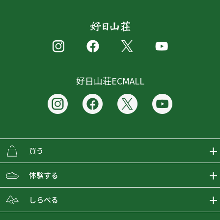
好日山荘ECMALL
買う
ECMALLの商品をさがす
体験する
取り扱いブランド一覧
おとな女子登山部
しらべる
店舗の商品をさがす
登山学校