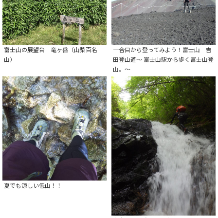
富士山の展望台 竜ヶ岳（山梨百名
一合目から登ってみよう！富士山 吉
山）
田登山道～ 富士山駅から歩く富士山登
山。～
夏でも涼しい低山！！