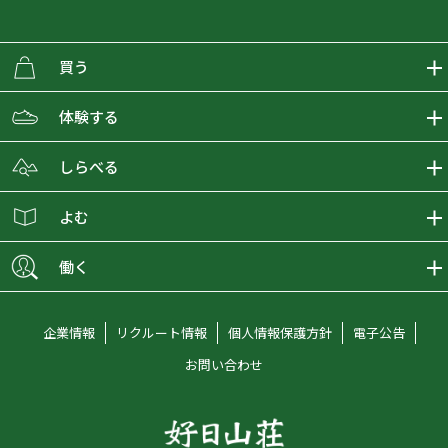
買う
ECMALLの商品をさがす
体験する
取り扱いブランド一覧
おとな女子登山部
しらべる
店舗の商品をさがす
登山学校
登山レポート
よむ
ショップブログ
YamaPos
スタートNAVI
ECMedia
働く
会員募集
グラビティリサーチ
山の辞典
ECMALLチャンネル
新卒採用情報
企業情報
リクルート情報
個人情報保護方針
電子公告
オンラインコンシェルジュ
好日山荘マガジン
中途採用情報
お問い合わせ
好日山荘チャンネル
キャリア採用情報
アルバイト採用情報