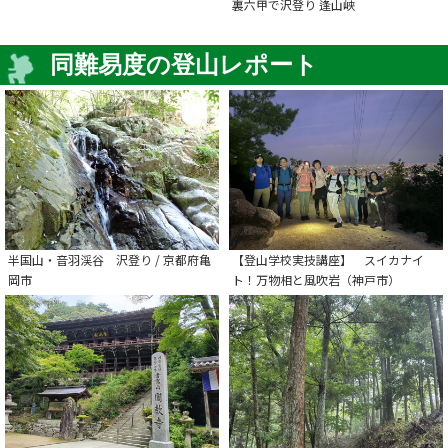
裏六甲で沢登り 逢山峡
同難易度の登山レポート
半国山・音羽渓谷 沢登り / 京都府亀
【登山学校実技講座】 スイカナイ
岡市
ト！万物相と風吹岩（神戸市）