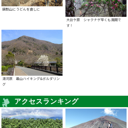
鍋割山にうどんを食しに
大台ケ原 シャクナゲ早くも満開で
す！
湯河原 幕山ハイキング&ボルダリン
グ
アクセスランキング