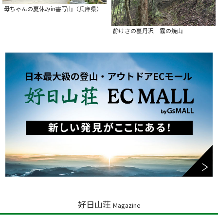
母ちゃんの夏休みin書写山（兵庫県）
静けさの裏丹沢 霧の焼山
好日山荘
Magazine