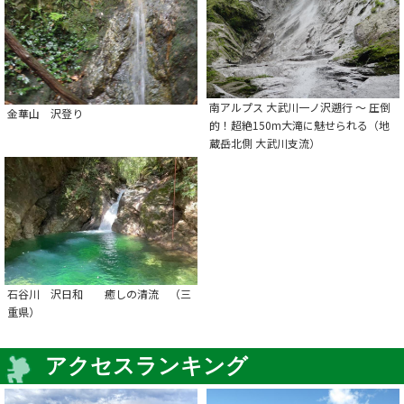
南アルプス 大武川一ノ沢遡行 ～ 圧倒
金華山 沢登り
的！超絶150m大滝に魅せられる（地
蔵岳北側 大武川支流）
石谷川 沢日和 癒しの清流 （三
重県）
アクセスランキング