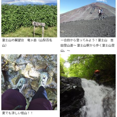
富士山の展望台 竜ヶ岳（山梨百名
一合目から登ってみよう！富士山 吉
山）
田登山道～ 富士山駅から歩く富士山登
山。～
夏でも涼しい低山！！