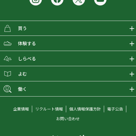
買う
ECMALLの商品をさがす
体験する
取り扱いブランド一覧
おとな女子登山部
しらべる
店舗の商品をさがす
登山学校
登山レポート
よむ
ショップブログ
YamaPos
スタートNAVI
ECMedia
働く
会員募集
グラビティリサーチ
山の辞典
ECMALLチャンネル
新卒採用情報
企業情報
リクルート情報
個人情報保護方針
電子公告
オンラインコンシェルジュ
好日山荘マガジン
中途採用情報
お問い合わせ
好日山荘チャンネル
キャリア採用情報