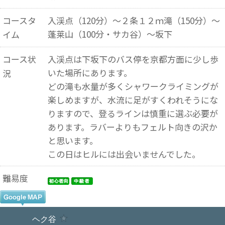
コースタ
入渓点（120分）～２条１２ｍ滝（150分）～
蓬莱山（100分・サカ谷）～坂下
イム
コース状
入渓点は下坂下のバス停を京都方面に少し歩
いた場所にあります。
況
どの滝も水量が多くシャワークライミングが
楽しめますが、水流に足がすくわれそうにな
りますので、登るラインは慎重に選ぶ必要が
あります。ラバーよりもフェルト向きの沢か
と思います。
この日はヒルには出会いませんでした。
難易度