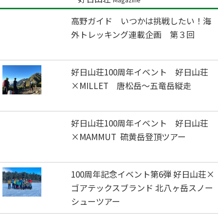
高野ガイド いつかは挑戦したい！海
外トレッキング連載企画 第３回
好日山荘100周年イベント 好日山荘
×MILLET 唐松岳～五竜岳縦走
好日山荘100周年イベント 好日山荘
×MAMMUT 硫黄岳登頂ツアー
100周年記念イベント第6弾 好日山荘×
ゴアテックスブランド 北八ヶ岳スノー
シューツアー