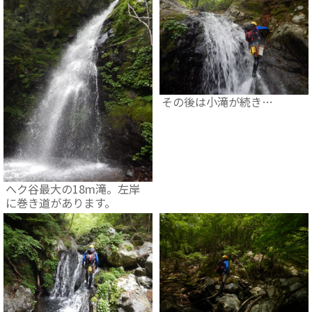
その後は小滝が続き…
へク谷最大の18m滝。左岸
に巻き道があります。