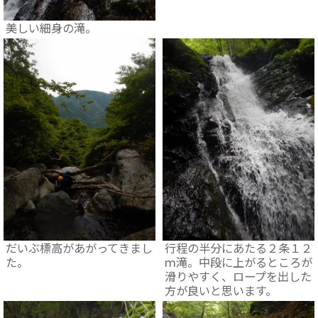
美しい細身の滝。
だいぶ標高があがってきまし
行程の半分にあたる２条１２
た。
ｍ滝。中段に上がるところが
滑りやすく、ロープを出した
方が良いと思います。