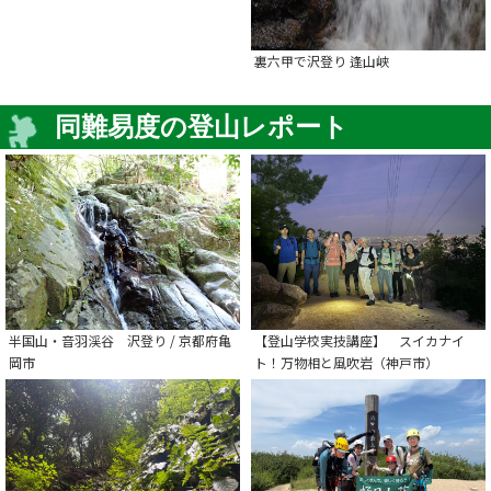
裏六甲で沢登り 逢山峡
同難易度の登山レポート
半国山・音羽渓谷 沢登り / 京都府亀
【登山学校実技講座】 スイカナイ
岡市
ト！万物相と風吹岩（神戸市）