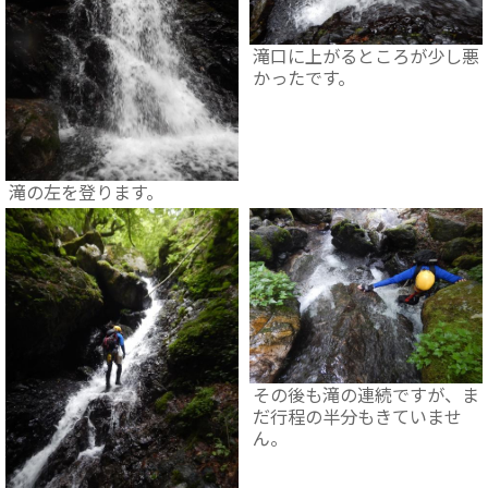
滝口に上がるところが少し悪
かったです。
滝の左を登ります。
その後も滝の連続ですが、ま
だ行程の半分もきていませ
ん。