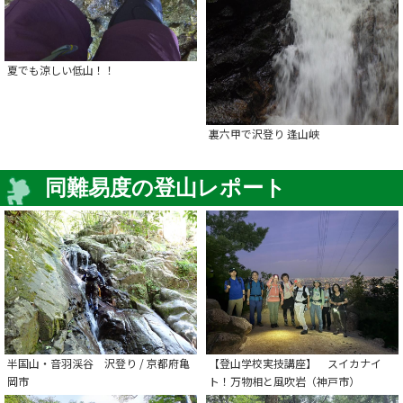
夏でも涼しい低山！！
裏六甲で沢登り 逢山峡
同難易度の登山レポート
半国山・音羽渓谷 沢登り / 京都府亀
【登山学校実技講座】 スイカナイ
岡市
ト！万物相と風吹岩（神戸市）