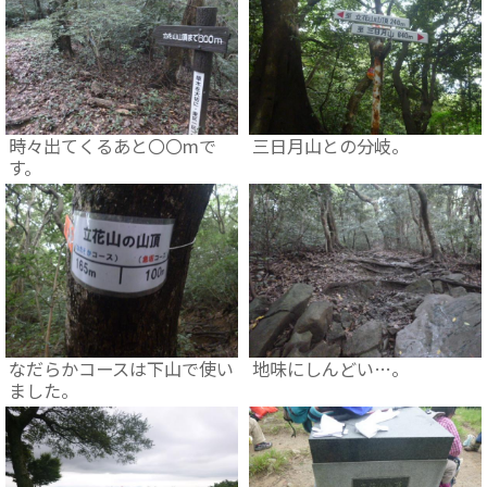
時々出てくるあと〇〇mで
三日月山との分岐。
す。
なだらかコースは下山で使い
地味にしんどい…。
ました。