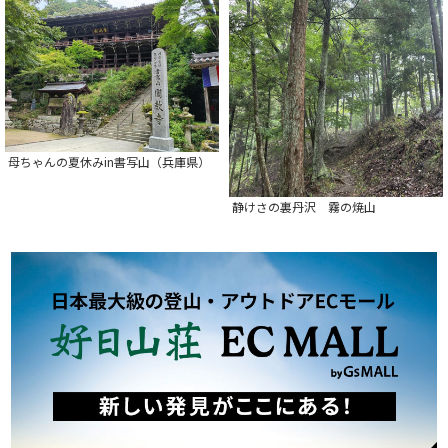
母ちゃんの夏休みin書写山（兵庫県）
静けさの裏丹沢 霧の焼山