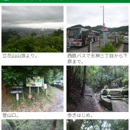
立花山山頂より。
西鉄バスで天神三丁目から下
原まで。
登山口。
歩きはじめ。