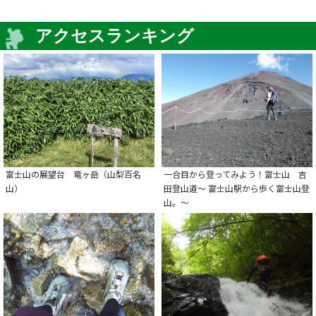
アクセスランキング
富士山の展望台 竜ヶ岳（山梨百名
一合目から登ってみよう！富士山 吉
山）
田登山道～ 富士山駅から歩く富士山登
山。～