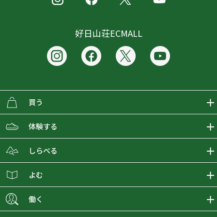
好日山荘ECMALL
買う
ECMALLの商品をさがす
体験する
取り扱いブランド一覧
おとな女子登山部
しらべる
店舗の商品をさがす
登山学校
登山レポート
よむ
ショップブログ
YamaPos
スタートNAVI
ECMedia
働く
会員募集
グラビティリサーチ
山の辞典