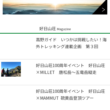
好日山荘
Magazine
高野ガイド いつかは挑戦したい！海
外トレッキング連載企画 第３回
好日山荘100周年イベント 好日山荘
×MILLET 唐松岳～五竜岳縦走
好日山荘100周年イベント 好日山荘
×MAMMUT 硫黄岳登頂ツアー