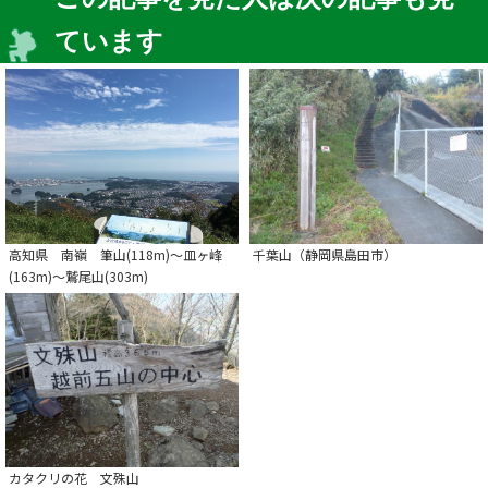
ています
高知県 南嶺 筆山(118m)～皿ヶ峰
千葉山（静岡県島田市）
(163m)～鷲尾山(303m)
カタクリの花 文殊山