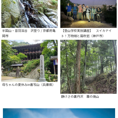
半国山・音羽渓谷 沢登り / 京都府亀
【登山学校実技講座】 スイカナイ
岡市
ト！万物相と風吹岩（神戸市）
母ちゃんの夏休みin書写山（兵庫県）
静けさの裏丹沢 霧の焼山