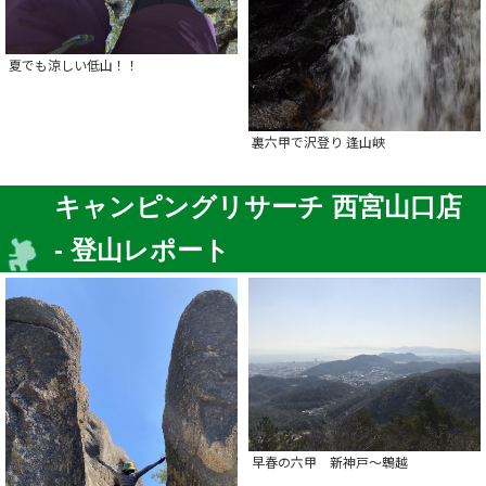
夏でも涼しい低山！！
裏六甲で沢登り 逢山峡
キャンピングリサーチ 西宮山口店
- 登山レポート
早春の六甲 新神戸～鵯越