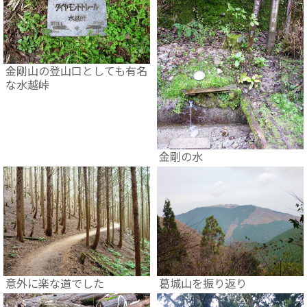
金剛山の登山口としても有名
な水越峠
金剛の水
意外に楽な道でした
葛城山を振り返り