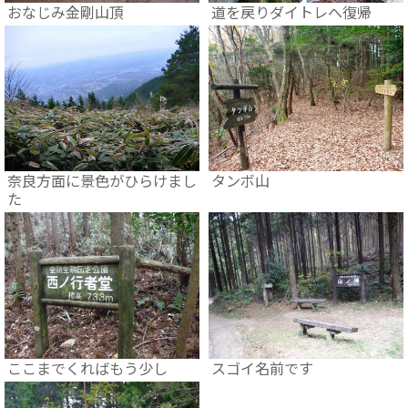
おなじみ金剛山頂
道を戻りダイトレへ復帰
奈良方面に景色がひらけまし
タンボ山
た
ここまでくればもう少し
スゴイ名前です