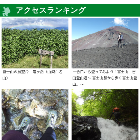
アクセスランキング
富士山の展望台 竜ヶ岳（山梨百名
一合目から登ってみよう！富士山 吉
山）
田登山道～ 富士山駅から歩く富士山登
山。～