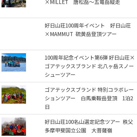
×MILLET 唐松岳～五竜岳縦走
好日山荘100周年イベント 好日山荘
×MAMMUT 硫黄岳登頂ツアー
100周年記念イベント第6弾 好日山荘×
ゴアテックスブランド 北八ヶ岳スノー
シューツアー
ゴアテックスブランド 特別コラボレー
ションツアー 白馬乗鞍岳登頂 1泊2
日
好日山荘100名山選定記念ツアー 秩父
多摩甲斐国立公園 大菩薩嶺