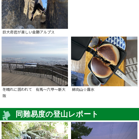
巨大奇岩が楽しい金勝アルプス
冬晴れに誘われて 有馬～六甲～新大
綿向山☆霧氷
阪
同難易度の登山レポート