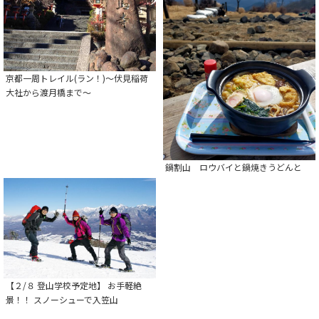
京都一周トレイル(ラン！)～伏見稲荷
大社から渡月橋まで～
鍋割山 ロウバイと鍋焼きうどんと
【２/８ 登山学校予定地】 お手軽絶
景！！ スノーシューで入笠山