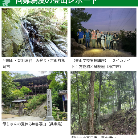
同難易度の登山レポート
半国山・音羽渓谷 沢登り / 京都府亀
【登山学校実技講座】 スイカナイ
岡市
ト！万物相と風吹岩（神戸市）
母ちゃんの夏休みin書写山（兵庫県）
静けさの裏丹沢 霧の焼山