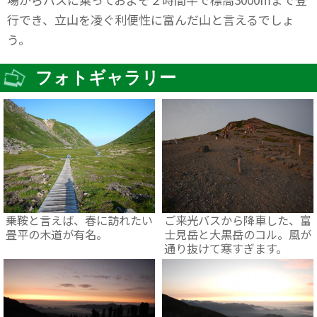
行でき、立山を凌ぐ利便性に富んだ山と言えるでしょ
う。
フォトギャラリー
乗鞍と言えば、春に訪れたい
ご来光バスから降車した、富
畳平の木道が有名。
士見岳と大黒岳のコル。風が
通り抜けて寒すぎます。