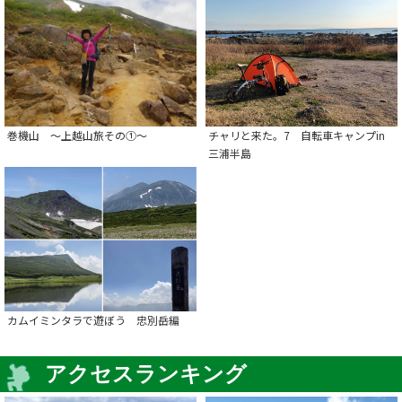
巻機山 ～上越山旅その①～
チャリと来た。7 自転車キャンプin
三浦半島
カムイミンタラで遊ぼう 忠別岳編
アクセスランキング