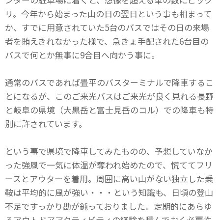
リ。今年から始まった山の日の翌日という事も相まって
か、すでに用意されていた5台のバスではその日の来場
者を賄えきれなかった様で、急きょ手配された6台目の
バスで何とか無事に9合目へ向かう事に。
通常のバスであれば畳平のバスターミナルで降車するこ
とになるが、このご来光バスはご来光が良く見れる長野
と岐阜の県境（大黒岳と富士見岳のコル）での降車も特
別に許されています。
という事で県境で降車してみたものの、予想していなか
った強風で一気に体温が奪われ始めたので、慌ててフリ
ースとアウターを着用。周囲に高い山がない独立した乗
鞍は平均的に風が強い・・・という知識も、日頃の登山
不足ですっかり勘が鈍っておりました。定期的にあらゆ
るアウトドアアクティビティの経験を積んでおく必要性