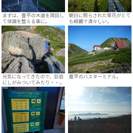
まずは、畳平の木道を周回し
朝日に照らされた草花がとて
て体調を整える事に。
も綺麗で清々しい。
元気になってきたので、巨岩
畳平のバスターミナル。
にしがみついてみたり・・。