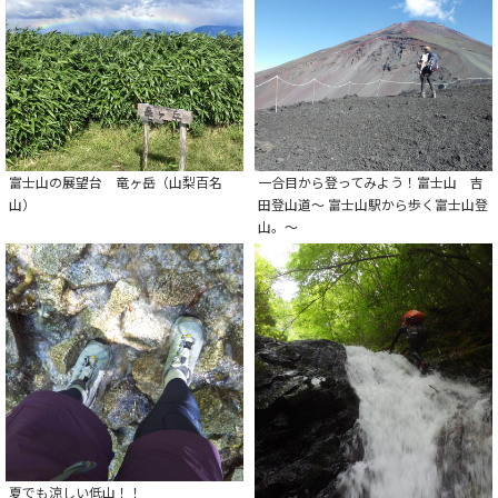
富士山の展望台 竜ヶ岳（山梨百名
一合目から登ってみよう！富士山 吉
山）
田登山道～ 富士山駅から歩く富士山登
山。～
夏でも涼しい低山！！