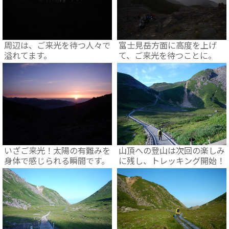
周辺は、ご来光を待つ人々で
富士見岳方面に高度を上げ
溢れてます。
て、ご来光を待つことに。
いざご来光！太陽の有難みを
山頂への登山は次回の楽しみ
身体で感じられる瞬間です。
に残し、トレッキング開始！