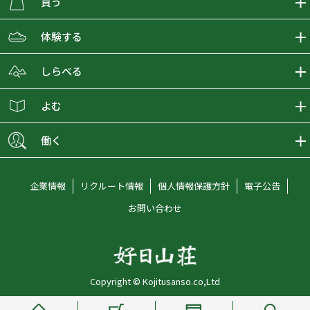
買う
ECMALLの商品をさがす
体験する
取り扱いブランド一覧
おとな女子登山部
しらべる
店舗の商品をさがす
登山学校
登山レポート
よむ
ショップブログ
YamaPos
スタートNAVI
ECMedia
働く
会員募集
グラビティリサーチ
山の辞典
ECMALLチャンネル
新卒採用情報
企業情報
リクルート情報
個人情報保護方針
電子公告
オンラインコンシェルジュ
好日山荘マガジン
中途採用情報
お問い合わせ
好日山荘チャンネル
キャリア採用情報
アルバイト採用情報
Copyright © Kojitusanso.co,Ltd
社員メッセージ