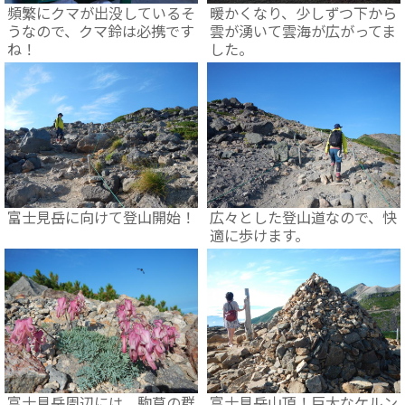
頻繁にクマが出没しているそ
暖かくなり、少しずつ下から
うなので、クマ鈴は必携です
雲が湧いて雲海が広がってま
ね！
した。
富士見岳に向けて登山開始！
広々とした登山道なので、快
適に歩けます。
富士見岳周辺には、駒草の群
富士見岳山頂！巨大なケルン