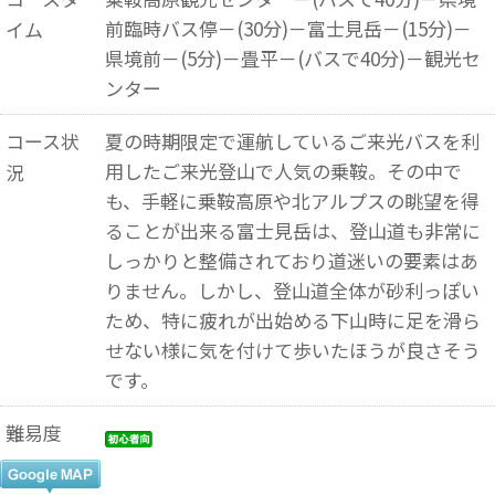
前臨時バス停－(30分)－富士見岳－(15分)－
イム
県境前－(5分)－畳平－(バスで40分)－観光セ
ンター
コース状
夏の時期限定で運航しているご来光バスを利
用したご来光登山で人気の乗鞍。その中で
況
も、手軽に乗鞍高原や北アルプスの眺望を得
ることが出来る富士見岳は、登山道も非常に
しっかりと整備されており道迷いの要素はあ
りません。しかし、登山道全体が砂利っぽい
ため、特に疲れが出始める下山時に足を滑ら
せない様に気を付けて歩いたほうが良さそう
です。
難易度