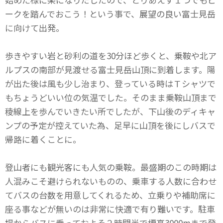
ークを踏んでおこう！という事で、展望の良い富士見岳
に向けて出発。
歩きやすい岩と砂利の道を30分ほど歩くと、乗鞍や北ア
ルプスの南部が見渡せる富士見岳山頂に到着します。陽
が出た後は風も少し治まり、登っている時はＴシャツで
もちょうどいい位の気温でした。そのまま乗鞍山頂まで
稜線上を歩んでいきたい所でしたが、下山後のディキャ
ンプの予定が控えていた為、足早に山頂を後にしバスで
帰路に着くことに。
登山者にも観光客にも人気の乗鞍。最盛期のこの時期は
人混みこそ避けられないものの、乗車する人数に合わせ
てバスの台数を用意してくれるため、立乗りや補助席に
座る事などが無いのは非常に快適で有り難いです。駐車
場からバスに乗っておよそ２時間半で標高3000mまで登