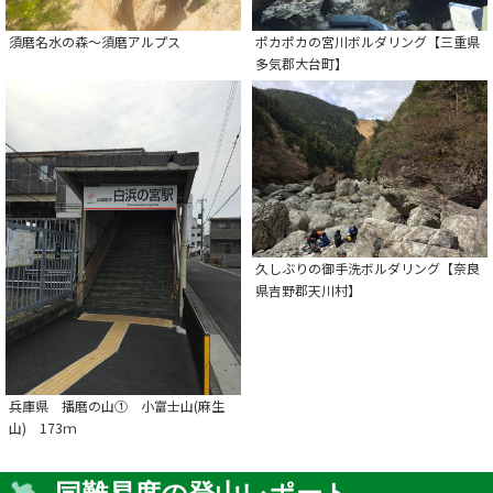
須磨名水の森〜須磨アルプス
ポカポカの宮川ボルダリング【三重県
多気郡大台町】
久しぶりの御手洗ボルダリング【奈良
県吉野郡天川村】
兵庫県 播磨の山① 小富士山(麻生
山) 173ｍ