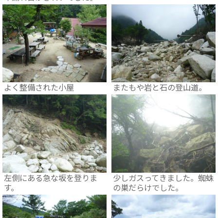
よく整備された小屋
またもや岩と石の登山道。
左側にある急な坂を登りま
少しガスってきました。蜘蛛
す。
の巣だらけでした。