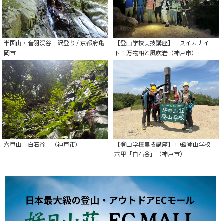
半国山・音羽渓谷 沢登り / 京都府亀
【登山学校実技講座】 スイカナイ
岡市
ト！万物相と風吹岩（神戸市）
六甲山 白石谷 （神戸市）
【登山学校実技講座】 中級登山学校
六甲「白石谷」（神戸市）