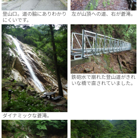
登山口。道の脇にありわかり
左が山頂への道、右が蒼滝。
にくいです。
鉄砲水で崩れた登山道がきれ
いな橋で直されていました。
ダイナミックな蒼滝。