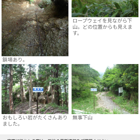
ロープウェイを見ながら下
山。どの位置からも見えま
す。
鎖場あり。
おもしろい岩がたくさんあり
無事下山
ました。