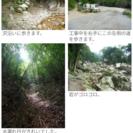
沢沿いに歩きます。
工事中を右手にこの左側の道
を歩きます。
岩がゴロゴロ。
木漏れ日がきれいでした。