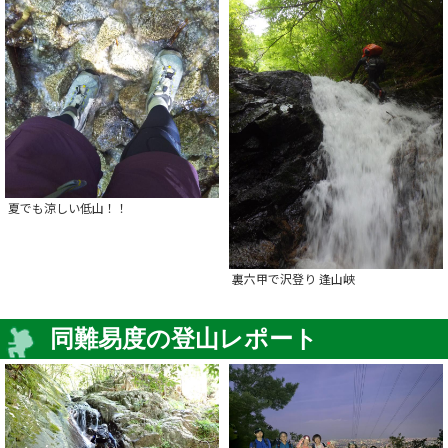
夏でも涼しい低山！！
裏六甲で沢登り 逢山峡
同難易度の登山レポート