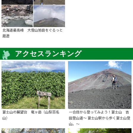
北海道最高峰 大雪山旭岳をぐるっと
周遊
アクセスランキング
富士山の展望台 竜ヶ岳（山梨百名
一合目から登ってみよう！富士山 吉
山）
田登山道～ 富士山駅から歩く富士山登
山。～