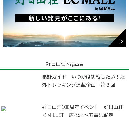
好日山荘
Magazine
高野ガイド いつかは挑戦したい！海
外トレッキング連載企画 第３回
好日山荘100周年イベント 好日山荘
×MILLET 唐松岳～五竜岳縦走