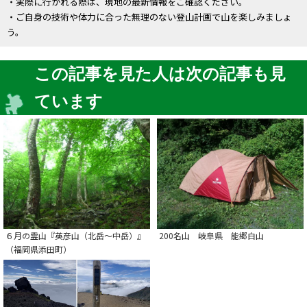
・実際に行かれる際は、現地の最新情報をご確認ください。
・ご自身の技術や体力に合った無理のない登山計画で山を楽しみましょ
う。
この記事を見た人は次の記事も見
ています
６月の霊山『英彦山（北岳～中岳）』
200名山 岐阜県 能郷白山
（福岡県添田町）