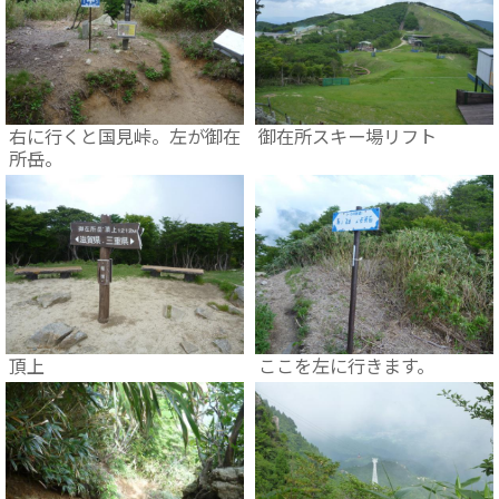
右に行くと国見峠。左が御在
御在所スキー場リフト
所岳。
頂上
ここを左に行きます。