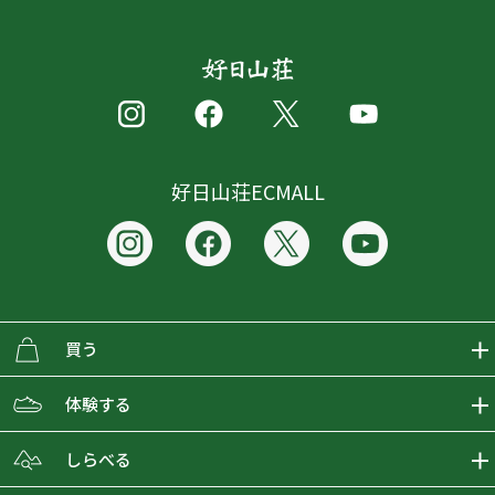
好日山荘ECMALL
買う
ECMALLの商品をさがす
体験する
取り扱いブランド一覧
おとな女子登山部
しらべる