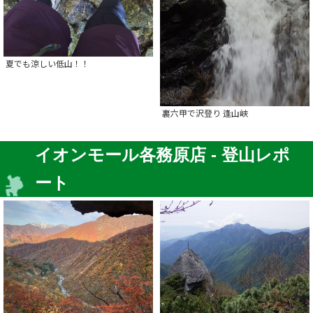
夏でも涼しい低山！！
裏六甲で沢登り 逢山峡
イオンモール各務原店 - 登山レポ
ート