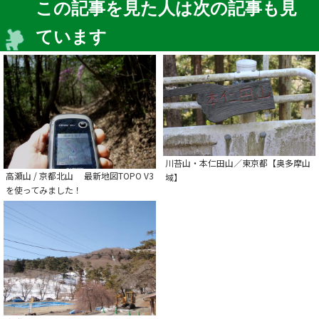
この記事を見た人は次の記事も見
ています
川苔山・本仁田山／東京都【奥多摩山
高瀬山 / 京都北山 最新地図TOPO V3
域】
を使ってみました！