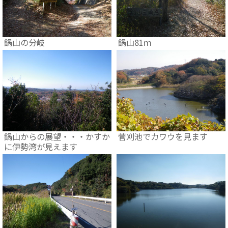
鍋山の分岐
鍋山81ｍ
鍋山からの展望・・・かすか
菅刈池でカワウを見ます
に伊勢湾が見えます