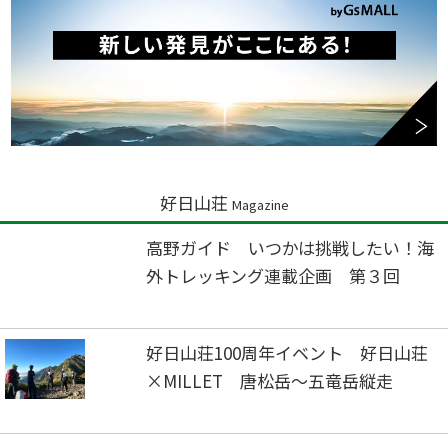
好日山荘
Magazine
高野ガイド いつかは挑戦したい！海
外トレッキング連載企画 第３回
好日山荘100周年イベント 好日山荘
×MILLET 唐松岳～五竜岳縦走