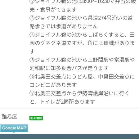
⑫ジョイフル鵜の池は8:00～16:30で弁当の販
売・食事ができます
⑬ジョイフル鵜の池から県道274号沿いの道
路歩きでは歩道がありません
⑭ジョイフル鵜の池からしばらくすると、田
園のグネグネ道ですが、角には標識がありま
す
⑮ジョイフル鵜の池から上野間駅や常滑駅や
河和駅に知多乗合バスが走ります
⑯北奥田交差点にうどん屋、中奥田交差点に
コンビニがあります
⑰北奥田交差点から伊勢湾護岸沿いに行く
と、トイレが2箇所あります
難易度