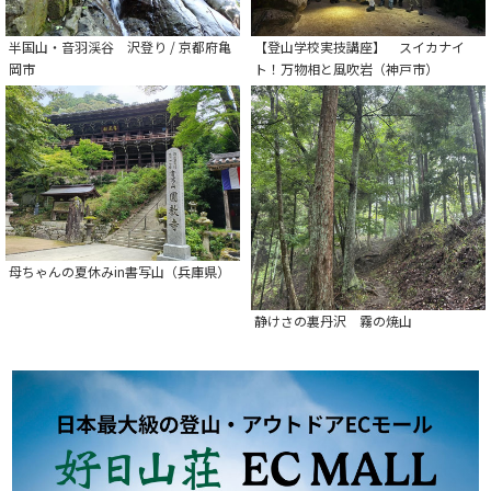
半国山・音羽渓谷 沢登り / 京都府亀
【登山学校実技講座】 スイカナイ
岡市
ト！万物相と風吹岩（神戸市）
母ちゃんの夏休みin書写山（兵庫県）
静けさの裏丹沢 霧の焼山