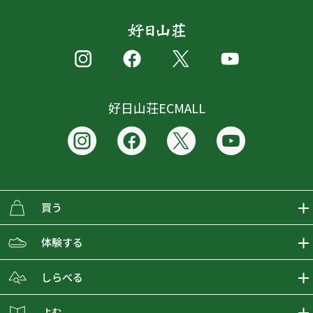
好日山荘ECMALL
買う
ECMALLの商品をさがす
体験する
取り扱いブランド一覧
おとな女子登山部
しらべる
店舗の商品をさがす
登山学校
登山レポート
よむ