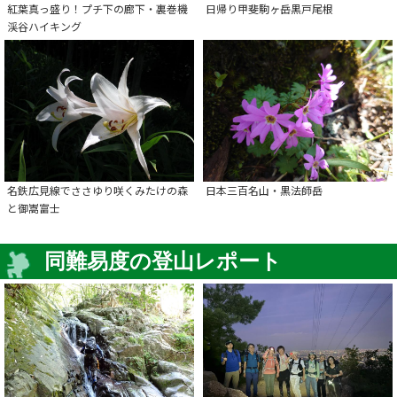
紅葉真っ盛り！プチ下の廊下・裏巻機
日帰り甲斐駒ヶ岳黒戸尾根
渓谷ハイキング
名鉄広見線でささゆり咲くみたけの森
日本三百名山・黒法師岳
と御嵩富士
同難易度の登山レポート