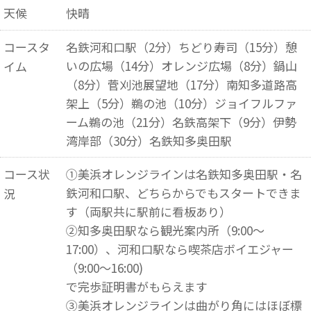
天候
快晴
コースタ
名鉄河和口駅（2分）ちどり寿司（15分）憩
いの広場（14分）オレンジ広場（8分）鍋山
イム
（8分）菅刈池展望地（17分）南知多道路高
架上（5分）鵜の池（10分）ジョイフルファ
ーム鵜の池（21分）名鉄高架下（9分）伊勢
湾岸部（30分）名鉄知多奥田駅
コース状
①美浜オレンジラインは名鉄知多奥田駅・名
鉄河和口駅、どちらからでもスタートできま
況
す（両駅共に駅前に看板あり）
②知多奥田駅なら観光案内所（9:00～
17:00）、河和口駅なら喫茶店ボイエジャー
（9:00～16:00)
で完歩証明書がもらえます
③美浜オレンジラインは曲がり角にはほぼ標