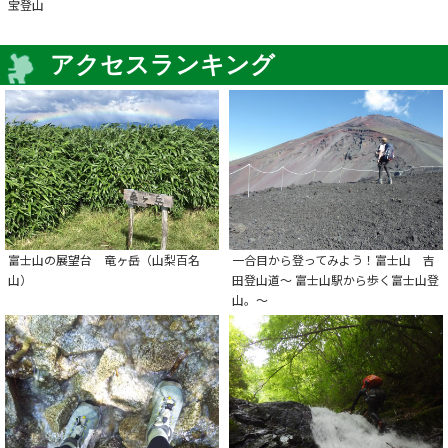
宝登山
アクセスランキング
富士山の展望台 竜ヶ岳（山梨百名
一合目から登ってみよう！富士山 吉
山）
田登山道～ 富士山駅から歩く富士山登
山。～