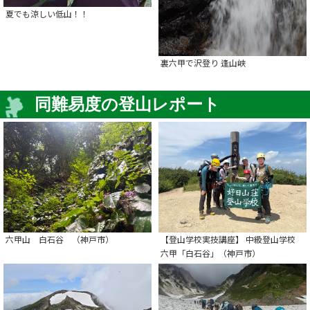
夏でも涼しい低山！！
裏六甲で沢登り 逢山峡
同難易度の登山レポート
六甲山 白石谷 （神戸市）
【登山学校実技講座】 中級登山学校
六甲「白石谷」（神戸市）