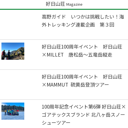
好日山荘
Magazine
高野ガイド いつかは挑戦したい！海
外トレッキング連載企画 第３回
好日山荘100周年イベント 好日山荘
×MILLET 唐松岳～五竜岳縦走
好日山荘100周年イベント 好日山荘
×MAMMUT 硫黄岳登頂ツアー
100周年記念イベント第6弾 好日山荘×
ゴアテックスブランド 北八ヶ岳スノー
シューツアー