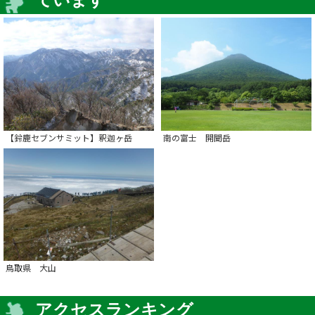
【鈴鹿セブンサミット】釈迦ヶ岳
南の富士 開聞岳
鳥取県 大山
アクセスランキング