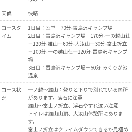
天候
快晴
コースタ
1日目：室堂―70分-雷鳥沢キャンプ場
2日目：雷鳥沢キャンプ場－170分-一の越山荘
イム
－120分-雄山―60分-大汝山―30分-富士折立
－100分-一の越山荘―120分-雷鳥沢キャンプ
場
3日目：雷鳥沢キャンプ場－60分-みくりが池
温泉
コース状
一ノ越～雄山：登りと下りで別れている箇所
があります。落石に注意
況
雄山～富士ノ折立、浮石やすれ違い注意
トイレは雄山山頂、大汝山休憩所にありま
す。
富士ノ折立はクライムダウンできるか見極め