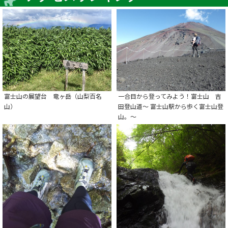
富士山の展望台 竜ヶ岳（山梨百名
一合目から登ってみよう！富士山 吉
山）
田登山道～ 富士山駅から歩く富士山登
山。～