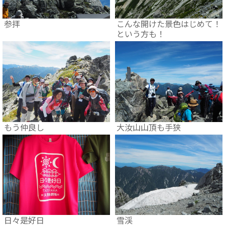
参拝
こんな開けた景色はじめて！
という方も！
もう仲良し
大汝山山頂も手狭
日々是好日
雪渓