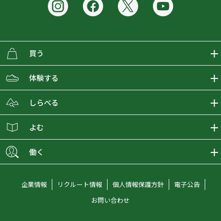
買う
ECMALLの商品をさがす
体験する
取り扱いブランド一覧
おとな女子登山部
しらべる
店舗の商品をさがす
登山学校
登山レポート
よむ
ショップブログ
YamaPos
スタートNAVI
ECMedia
働く
会員募集
グラビティリサーチ
山の辞典
ECMALLチャンネル
新卒採用情報
企業情報
リクルート情報
個人情報保護方針
電子公告
オンラインコンシェルジュ
好日山荘マガジン
中途採用情報
お問い合わせ
好日山荘チャンネル
キャリア採用情報