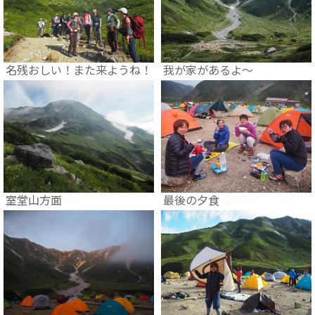
名残おしい！また来ようね！
我が家があるよ～
室堂山方面
最後の夕食