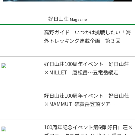
好日山荘
Magazine
高野ガイド いつかは挑戦したい！海
外トレッキング連載企画 第３回
好日山荘100周年イベント 好日山荘
×MILLET 唐松岳～五竜岳縦走
好日山荘100周年イベント 好日山荘
×MAMMUT 硫黄岳登頂ツアー
100周年記念イベント第6弾 好日山荘×