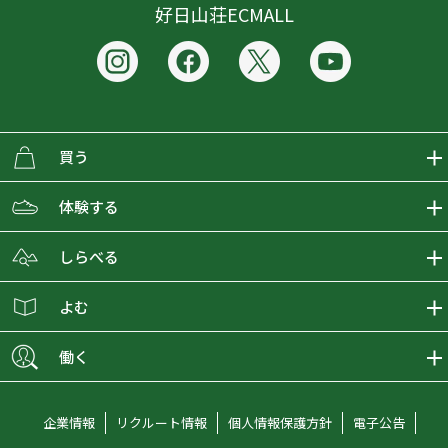
好日山荘ECMALL
買う
ECMALLの商品をさがす
体験する
取り扱いブランド一覧
おとな女子登山部
しらべる
店舗の商品をさがす
登山学校
登山レポート
よむ
ショップブログ
YamaPos
スタートNAVI
ECMedia
働く
会員募集
グラビティリサーチ
山の辞典
ECMALLチャンネル
新卒採用情報
企業情報
リクルート情報
個人情報保護方針
電子公告
オンラインコンシェルジュ
好日山荘マガジン
中途採用情報