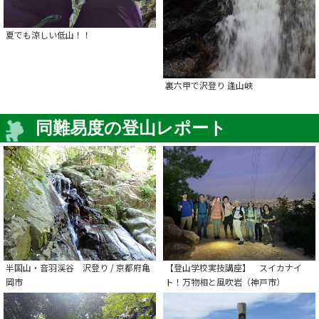
夏でも涼しい低山！！
裏六甲で沢登り 逢山峡
同難易度の登山レポート
半国山・音羽渓谷 沢登り / 京都府亀
【登山学校実技講座】 スイカナイ
岡市
ト！万物相と風吹岩（神戸市）