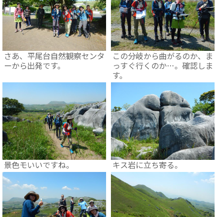
さあ、平尾台自然観察センタ
この分岐から曲がるのか、ま
ーから出発です。
っすぐ行くのか…。確認しま
す。
景色モいいですね。
キス岩に立ち寄る。