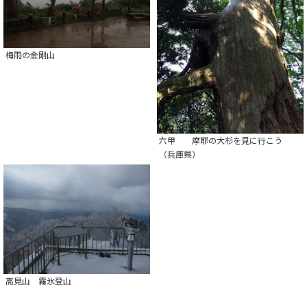
梅雨の金剛山
六甲 摩耶の大杉を見に行こう
（兵庫県）
高見山 霧氷登山