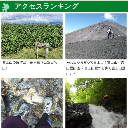
アクセスランキング
富士山の展望台 竜ヶ岳（山梨百名
一合目から登ってみよう！富士山 吉
山）
田登山道～ 富士山駅から歩く富士山登
山。～