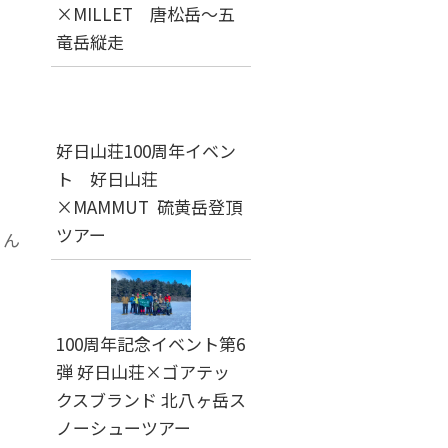
×MILLET 唐松岳～五
竜岳縦走
好日山荘100周年イベン
ト 好日山荘
×MAMMUT 硫黄岳登頂
ツアー
とん
100周年記念イベント第6
弾 好日山荘×ゴアテッ
クスブランド 北八ヶ岳ス
ノーシューツアー