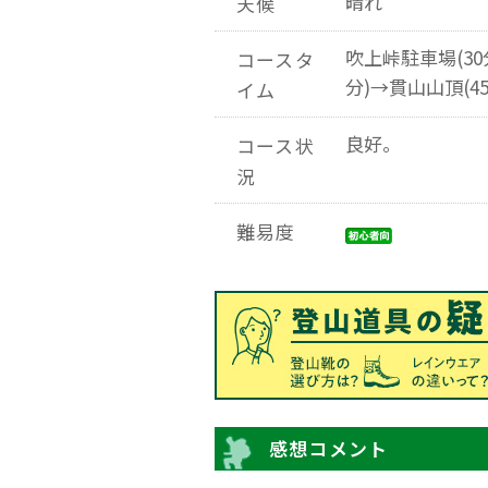
晴れ
天候
吹上峠駐車場(30
コースタ
分)→貫山山頂(4
イム
良好。
コース状
況
難易度
感想コメント