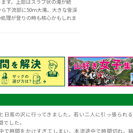
ります。上部はスラブ状の滝が続
ら下流部に50ｍ大滝。大きな雪渓
の処理が登りの時も核心かもしれま
と日高の沢に行ってきました。若い二人に引っ張られ
間でした。
中で時間をかけすぎてしまい、本流途中で時間切れ。