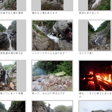
いを過ぎると滝が連続
侮れない滝もあります
雪渓もありました
は急斜面の滝が続きま
シャワークライムもあります！
大スラブ滝！
に巻いてしまって手間
戻って、のんびり焚き火です
夜も・・すぐに寝てしまい
が