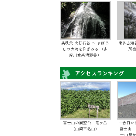
奥秩父 火打石谷 ～ まぼろ
東多古知
しの大滝を仰ぎみる （多
所
摩川水系滑瀞谷）
アクセスランキング
富士山の展望台 竜ヶ岳
一合目か
（山梨百名山）
富士山 
士山駅