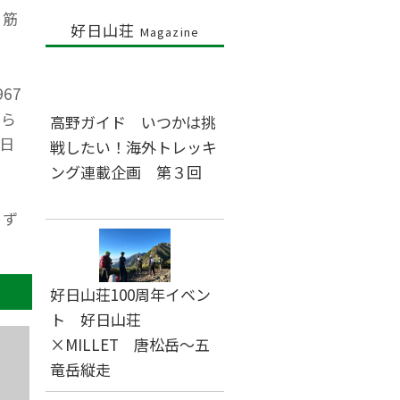
沢筋
好日山荘
Magazine
67
から
高野ガイド いつかは挑
日
戦したい！海外トレッキ
ング連載企画 第３回
しず
好日山荘100周年イベン
ト 好日山荘
×MILLET 唐松岳～五
竜岳縦走