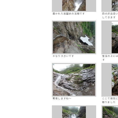
磨かれた岩盤状の渓相です
四の沢出合
してきます
かなり大きいです
雪渓の上に
す
緊張しますね～
ここで弱気
取りました