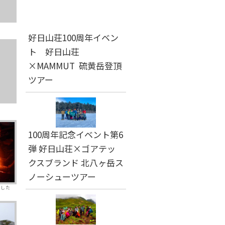
好日山荘100周年イベン
ト 好日山荘
×MAMMUT 硫黄岳登頂
ツアー
100周年記念イベント第6
弾 好日山荘×ゴアテッ
クスブランド 北八ヶ岳ス
ノーシューツアー
ました