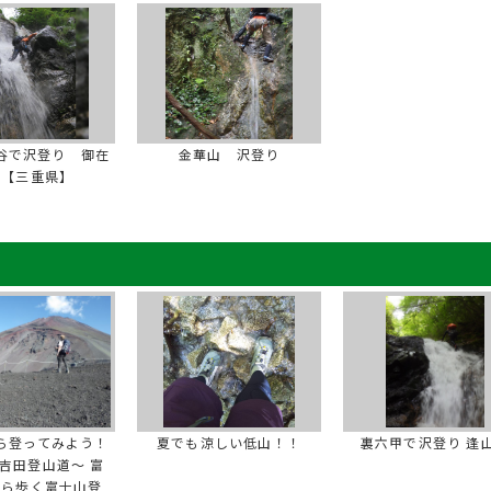
谷で沢登り 御在
金華山 沢登り
岳【三重県】
ら登ってみよう！
夏でも涼しい低山！！
裏六甲で沢登り 逢
吉田登山道～ 富
から歩く富士山登