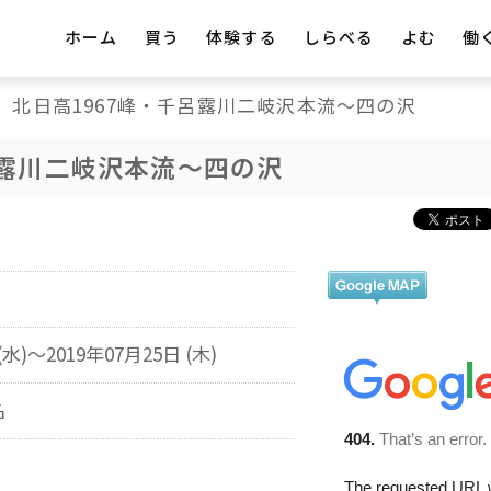
ホーム
買う
体験する
しらべる
よむ
働
北日高1967峰・千呂露川二岐沢本流～四の沢
呂露川二岐沢本流～四の沢
(水)～2019年07月25日 (木)
名