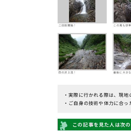
二日目開始！
この滝も慎
四の沢上流！
最後に大き
・実際に行かれる際は、現地
・ご自身の技術や体力に合っ
この記事を見た人は次の