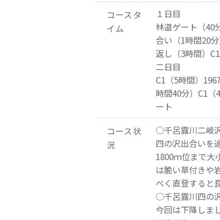
１日目
コースタ
林道ゲート（40
イム
合い（1時間20
返し（3時間）C1
二日目
C1（5時間）196
時間40分）C1
ート
○千呂露川二岐沢
コース状
四の沢出合いを
況
1800ｍ位まで
は脆い草付きや
べく直登すると
○千呂露川四の
今回は下降しました