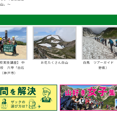
山。～
校実技講座】 中
お花たくさん白山
白馬 ツアーガイド
学校 六甲「白石
野県）
」（神戸市）