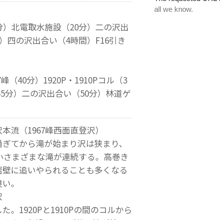
分）北電取水施設（20分）二の沢出
分）四の沢出合い（4時間）F16引き
7峰（40分）1920P・1910Pコル（3
（45分）二の沢出合い（50分）林道ゲ
本流（1967峰西面直登沢）
過ぎてから滝が始まり沢は狭まり、
大小さまざまな滝が連続する。高巻き
岩壁に追いやられることも多くなる
良い。
沢
。1920Pと1910Pの間のコルから