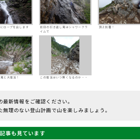
重にロープを出します
前日の引き返し滝はシャワークラ
頂上到着！
イムで
な滝と大雪渓！
この雪渓はいつ無くなるのか・・
の最新情報をご確認ください。
た無理のない登山計画で山を楽しみましょう。
記事も見ています