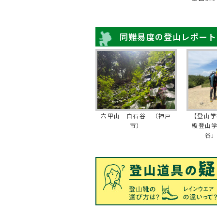
同難易度の登山レポート
六甲山 白石谷 （神戸
【登山学
市）
級登山
谷