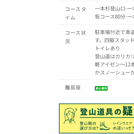
一本杉登山口-一
コースタ
坂コース80分-
イム
駐車場付近で車
コース状
す。四駆スタッ
況
トイレあり
登山道はカリカリ
軽アイゼン～12
かスノーシュー
難易度