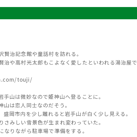
沢賢治記念館や童話村を訪れる。
賢治や高村光太郎もこよなく愛したといわれる湯治屋
.com/touji/
岩手山は微妙なので姫神山へ登ることに。
神山は恋人同士なのだそう。
、盛岡市内を少し離れると岩手山が白く少し見える。
りさみしい雪景色が生まれ変わっていた。
になりながら駐車場で準備をする。