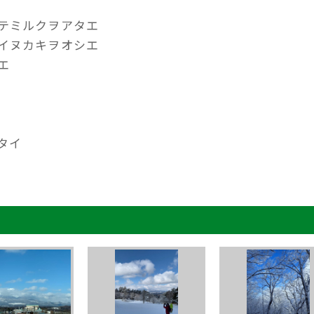
テミルクヲアタエ
イヌカキヲオシエ
エ
タイ