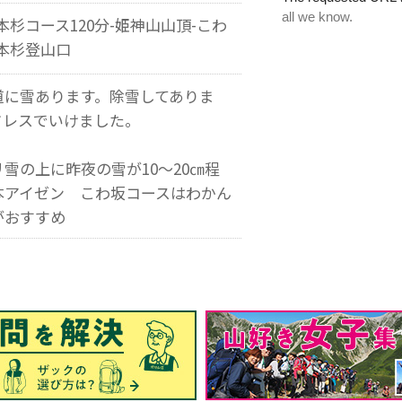
本杉コース120分-姫神山山頂-こわ
一本杉登山口
道に雪あります。除雪してありま
ドレスでいけました。
雪の上に昨夜の雪が10～20㎝程
本アイゼン こわ坂コースはわかん
がおすすめ