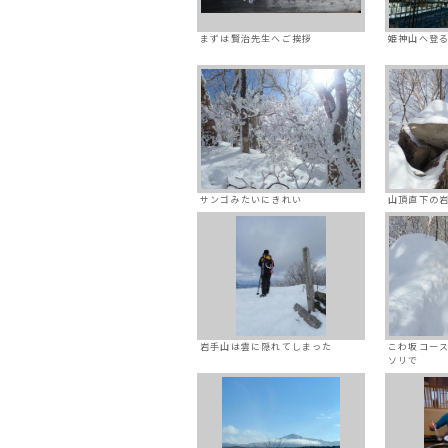
まずは賢治先生へご挨拶
姫神山へ登
サンゴみたいにきれい
山頂直下の
岩手山は雲に隠れてしまった
こわ坂コー
ソリで