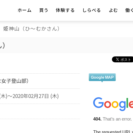
ホーム
買う
体験する
しらべる
よむ
働
姫神山（ひ～むかさん）
ん）
な女子登山部）
(木)～2020年02月27日 (木)