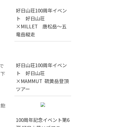
。
好日山荘100周年イベン
登
ト 好日山荘
×MILLET 唐松岳～五
竜岳縦走
好日山荘100周年イベン
で
ト 好日山荘
、下
×MAMMUT 硫黄岳登頂
。
ツアー
。
が飽
100周年記念イベント第6