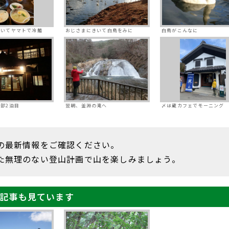
聞いてヤマトで冷麺
おじさまにきいて白鳥をみに
白鳥がこんなに
部2泊目
翌朝、釜淵の滝へ
〆は蔵カフェでモーニング
の最新情報をご確認ください。
た無理のない登山計画で山を楽しみましょう。
記事も見ています