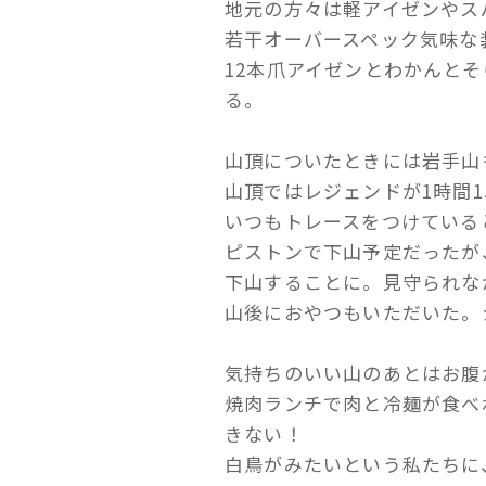
地元の方々は軽アイゼンやス
若干オーバースペック気味な
12本爪アイゼンとわかんと
る。
山頂についたときには岩手山
山頂ではレジェンドが1時間
いつもトレースをつけている
ピストンで下山予定だったが
下山することに。見守られな
山後におやつもいただいた。
気持ちのいい山のあとはお腹
焼肉ランチで肉と冷麺が食べ
きない！
白鳥がみたいという私たちに