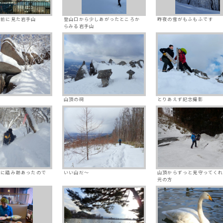
る前に見た岩手山
登山口から少しあがったところか
昨夜の雪がもふもふです
らみる岩手山
岩
山頂の祠
とりあえず記念撮影
スに踏み跡あったので
いい山だ～
山頂からずっと見守ってく
元の方