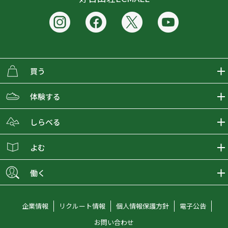
買う
ECMALLの商品をさがす
体験する
取り扱いブランド一覧
おとな女子登山部
しらべる
店舗の商品をさがす
登山学校
登山レポート
よむ
ショップブログ
YamaPos
スタートNAVI
ECMedia
働く
会員募集
グラビティリサーチ
山の辞典
ECMALLチャンネル
新卒採用情報
企業情報
リクルート情報
個人情報保護方針
電子公告
オンラインコンシェルジュ
好日山荘マガジン
中途採用情報
お問い合わせ