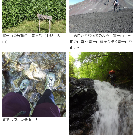
富士山の展望台 竜ヶ岳（山梨百名
一合目から登ってみよう！富士山 吉
山）
田登山道～ 富士山駅から歩く富士山登
山。～
夏でも涼しい低山！！