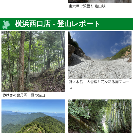
裏六甲で沢登り 逢山峡
横浜西口店 - 登山レポート
針ノ木岳 大雪渓と花々彩る周回コー
ス
静けさの裏丹沢 霧の焼山