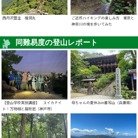
西丹沢盟主 檜洞丸
ご近所ハイキングの楽しみ方 東京と
神奈川の境を歩いてみた
同難易度の登山レポート
【登山学校実技講座】 スイカナイ
母ちゃんの夏休みin書写山（兵庫県）
ト！万物相と風吹岩（神戸市）