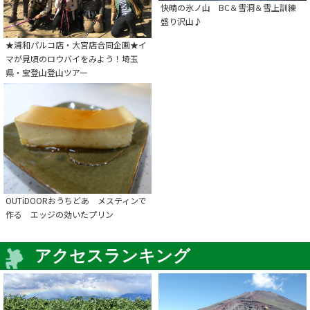
快晴の氷ノ山 BC＆雪洞＆雪上訓練
盛り沢山♪
★浦和パルコ店・大宮店合同企画★イ
マが見頃のロウバイをみよう！埼玉
県・宝登山登山ツアー
OUTiDOORおうちどあ メスティンで
作る エッジの効いたプリン
アクセスランキング