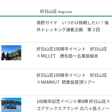
好日山荘
Magazine
高野ガイド いつかは挑戦したい！海
外トレッキング連載企画 第３回
好日山荘100周年イベント 好日山荘
×MILLET 唐松岳～五竜岳縦走
好日山荘100周年イベント 好日山荘
×MAMMUT 硫黄岳登頂ツアー
100周年記念イベント第6弾 好日山荘×
ゴアテックスブランド 北八ヶ岳スノー