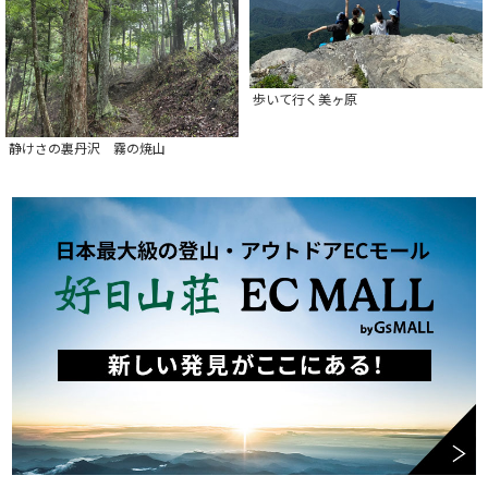
歩いて行く美ヶ原
静けさの裏丹沢 霧の焼山