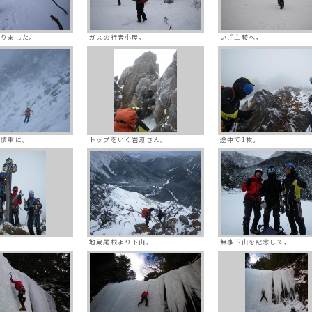
なりました。
ガスの行者小屋。
いざ主稜へ。
は慎重に。
トップをいく岩瀬さん。
途中で1枚。
地蔵尾根より下山。
無事下山を記念して。