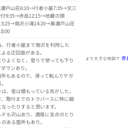
美濃戸山荘6:10→行者小屋7:35→文三
付9:35→赤岳12:15→地蔵の頭
13:25→南沢小滝14:20→美濃戸山荘
8:00
為、行者小屋まで南沢を利用した
による迂回路がある。
赤
より大きな地図で
まりよくなく、登りで使っても下り
プダウンあり。
場所もあるので、滑って転んでケガ
意。
りは、雪は積もっている気がした。
で、取付までのトラバースに特に細
になったりすると思います。
ルドも沢山あり、適度に支点のとり
トのある箇所もあり。