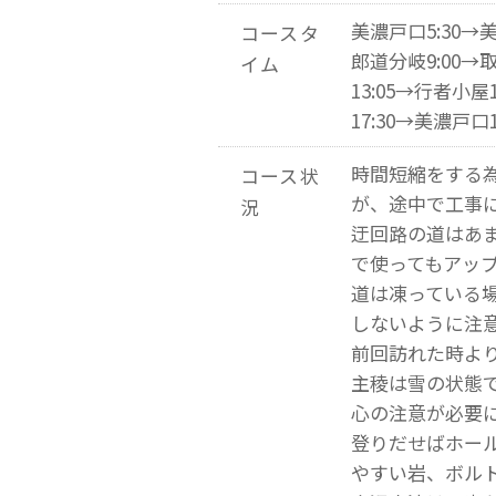
美濃戸口5:30→
コースタ
郎道分岐9:00→取
イム
13:05→行者小屋
17:30→美濃戸口1
時間短縮をする
コース状
が、途中で工事
況
迂回路の道はあ
で使ってもアッ
道は凍っている
しないように注
前回訪れた時よ
主稜は雪の状態
心の注意が必要
登りだせばホー
やすい岩、ボル