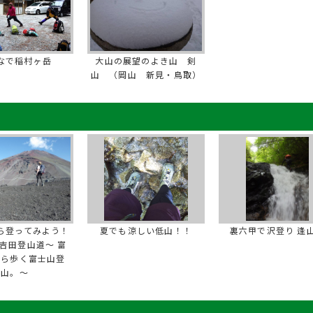
なで稲村ヶ岳
大山の展望のよき山 剣
山 （岡山 新見・鳥取）
ら登ってみよう！
夏でも涼しい低山！！
裏六甲で沢登り 逢
吉田登山道～ 富
から歩く富士山登
山。～