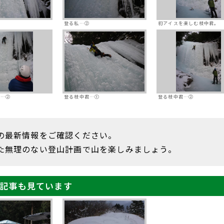
登る私…②
初アイスを楽しむ枝中君。
ん…②
登る枝中君…①
登る枝中君…②
の最新情報をご確認ください。
た無理のない登山計画で山を楽しみましょう。
記事も見ています