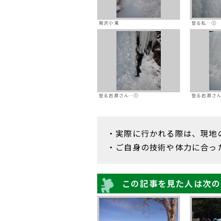
南沢小滝
登る私…①
登る岩瀬さん…①
登る岩瀬さ
・実際に行かれる際は、現地
・ご自身の技術や体力に合っ
この記事を見た人は次の