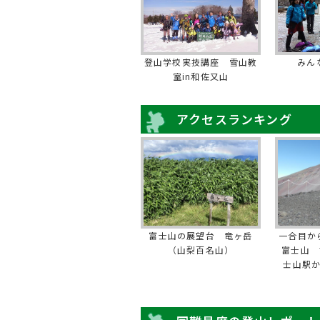
登山学校実技講座 雪山教
みん
室in和佐又山
アクセスランキング
富士山の展望台 竜ヶ岳
一合目か
（山梨百名山）
富士山 
士山駅