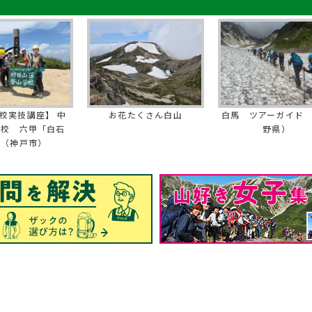
校実技講座】 中
お花たくさん白山
白馬 ツアーガイド
学校 六甲「白石
野県）
」（神戸市）