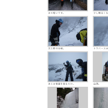
まだ暗いです。
少し明るく
文三郎の分岐。
トラバース
あとは雪面を登るだけ。
山頂。