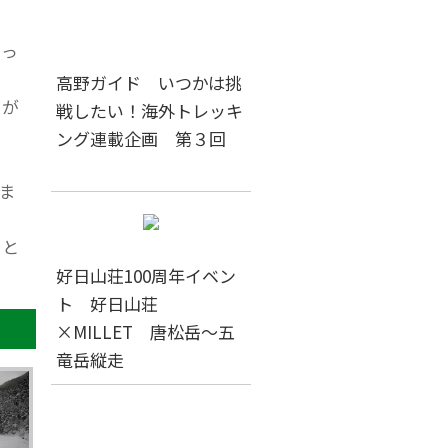
なっ
高野ガイド いつかは挑
習が
戦したい！海外トレッキ
ング連載企画 第３回
ま
要と
好日山荘100周年イベン
ト 好日山荘
×MILLET 唐松岳～五
竜岳縦走