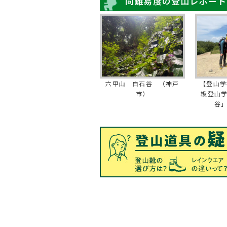
同難易度の登山レポート
六甲山 白石谷 （神戸
【登山学
市）
級登山
谷