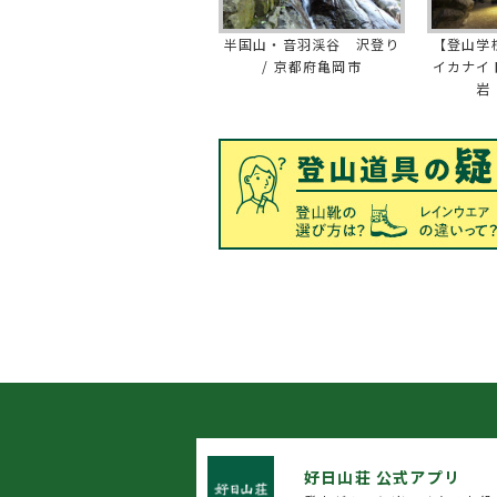
半国山・音羽渓谷 沢登り
【登山学
/ 京都府亀岡市
イカナイ
岩
好日山荘 公式アプリ