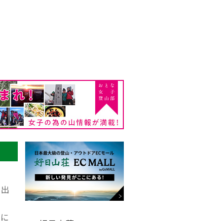
の出
よ
泉に