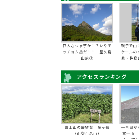
巨大さつま芋か！？いやモ
親子で山
ッチョム岳だ！！ 屋久島
ケールの
山旅①
蘇・杵島
アクセスランキング
富士山の展望台 竜ヶ岳
一合目か
（山梨百名山）
富士山 