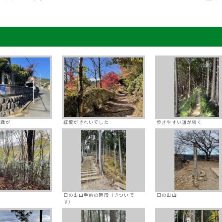
標識が
紅葉がきれいでした
歩きやすい道が続く
日の出山手前の階段（きついで
日の出山
す）