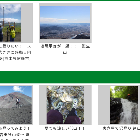
に登りたい！ ス
濃尾平野が一望！！ 誕生
大きさに感動☆阿
山
岳[熊本県阿蘇市]
ら登ってみよう！
夏でも涼しい低山！！
裏六甲で沢登り 逢
吉田登山道～ 富