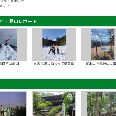
から歩く富士山登
山。～
Y店 - 登山レポート
岳四阿山周回
本沢温泉に泊まって硫黄岳
富士山を眺めに百