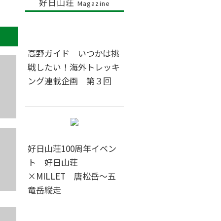
好日山荘
Magazine
高野ガイド いつかは挑
戦したい！海外トレッキ
ング連載企画 第３回
好日山荘100周年イベン
ト 好日山荘
×MILLET 唐松岳～五
竜岳縦走