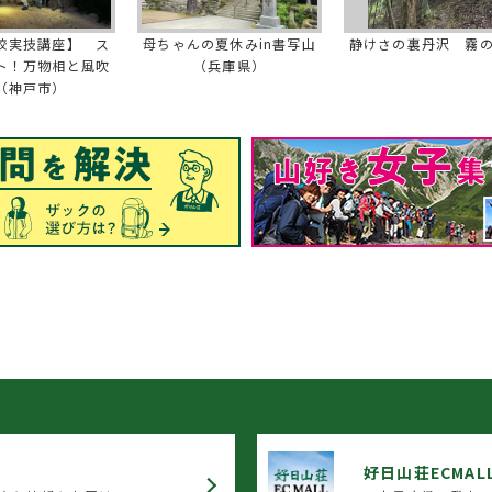
校実技講座】 ス
母ちゃんの夏休みin書写山
静けさの裏丹沢 霧
ト！万物相と風吹
（兵庫県）
（神戸市）
好日山荘ECMAL