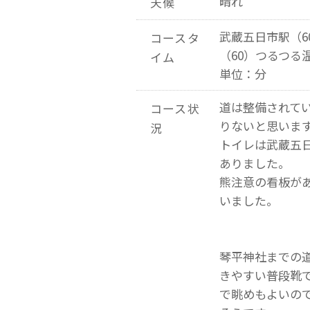
晴れ
天候
武蔵五日市駅（6
コースタ
（60）つるつる
イム
単位：分
道は整備されて
コース状
りないと思いま
況
トイレは武蔵五
ありました。
熊注意の看板が
いました。
琴平神社までの
きやすい普段靴
で眺めもよいの