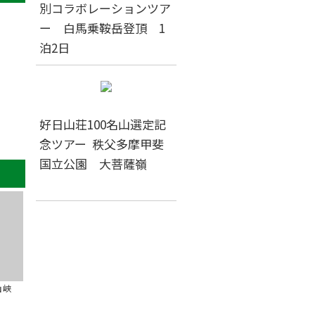
別コラボレーションツア
ー 白馬乗鞍岳登頂 1
泊2日
好日山荘100名山選定記
念ツアー 秩父多摩甲斐
国立公園 大菩薩嶺
山峡