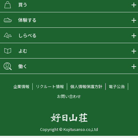
買う
ECMALLの商品をさがす
体験する
取り扱いブランド一覧
おとな女子登山部
しらべる
店舗の商品をさがす
登山学校
登山レポート
よむ
ショップブログ
YamaPos
スタートNAVI
ECMedia
働く
会員募集
グラビティリサーチ
山の辞典
ECMALLチャンネル
新卒採用情報
企業情報
リクルート情報
個人情報保護方針
電子公告
オンラインコンシェルジュ
好日山荘マガジン
中途採用情報
お問い合わせ
好日山荘チャンネル
キャリア採用情報
アルバイト採用情報
Copyright © Kojitusanso.co,Ltd
社員メッセージ