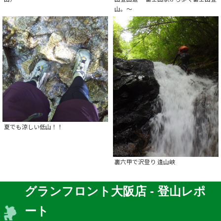
山。～
夏でも涼しい低山！！
裏六甲で沢登り 逢山峡
グランフロント大阪店 - 登山レポ
ート