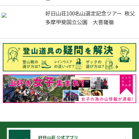
好日山荘100名山選定記念ツアー 秩父
多摩甲斐国立公園 大菩薩嶺
好日山荘 公式アプリ