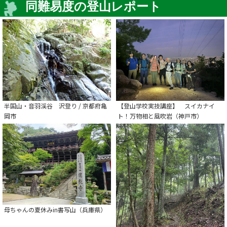
同難易度の登山レポート
半国山・音羽渓谷 沢登り / 京都府亀
【登山学校実技講座】 スイカナイ
岡市
ト！万物相と風吹岩（神戸市）
母ちゃんの夏休みin書写山（兵庫県）