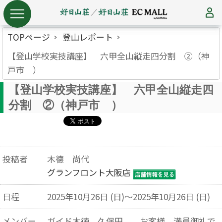
TOPページ
登山レポート
【登山学校実技講座】 六甲全山縦走四分割 ②（神
戸市 ）
【登山学校実技講座】 六甲全山縦走四
分割 ②（神戸市 ）
投稿者
木德 尚代
グランフロント大阪店
日程
2025年10月26日 (日)～2025年10月26日 (日)
メンバー
ガイド木徳 久保田 お客様 満員御礼で