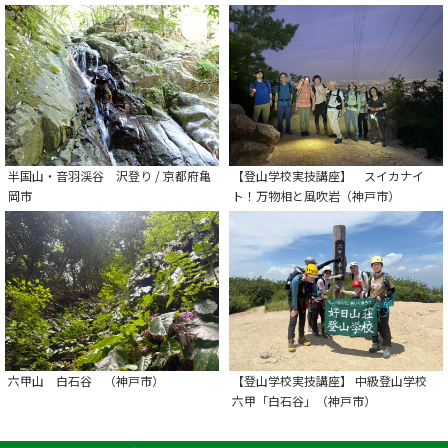
半国山・音羽渓谷 沢登り / 京都府亀
【登山学校実技講座】 スイカナイ
岡市
ト！万物相と風吹岩（神戸市）
六甲山 白石谷 （神戸市）
【登山学校実技講座】 中級登山学校
六甲「白石谷」（神戸市）