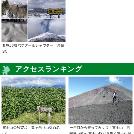
札幌50峰パウダー＆シャウダー 漁岳
BC
アクセスランキング
富士山の展望台 竜ヶ岳（山梨百名
一合目から登ってみよう！富士山 吉
山）
田登山道～ 富士山駅から歩く富士山登