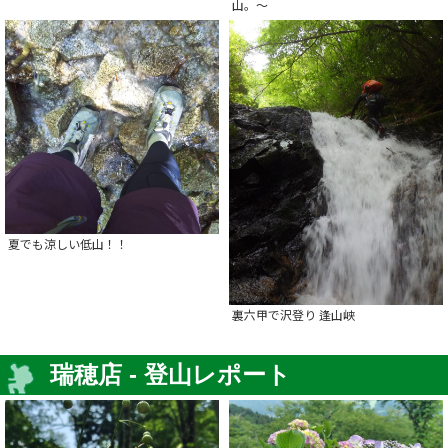
山。～
夏でも涼しい低山！！
裏六甲で沢登り 逢山峡
瑞穂店 - 登山レポート