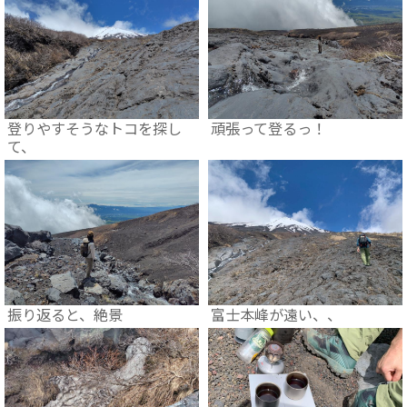
登りやすそうなトコを探し
頑張って登るっ！
て、
振り返ると、絶景
富士本峰が遠い、、