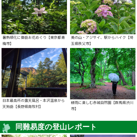
暑熱順化に御岳お花めぐり【東京都青
美の山・アジサイ、駅からハイク【埼
梅市】
玉県秩父市】
日本最高所の露天風呂・本沢温泉から
緑雨に楽しむ赤城自然園【群馬県渋川
天狗岳【長野県南牧村】
市】
同難易度の登山レポート