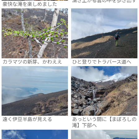
豪快な滝を楽しめました
カラマツの新芽、かわええ
ひと登りでトラバース道へ
遠く伊豆半島が見える
あっという間に【まぼろしの
滝】下部へ