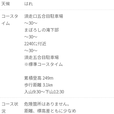
天候
はれ
コースタ
須走口五合目駐車場
～30〜
イム
まぼろしの滝下部
～30～
2240㍍付近
～30～
須走五合目駐車場
※標準コースタイム
累積登高 249m
歩行距離 3.1㎞
入山9:30～下山12:30
コース状
危険箇所はありません。
距離、標高差ともに少なめ
況