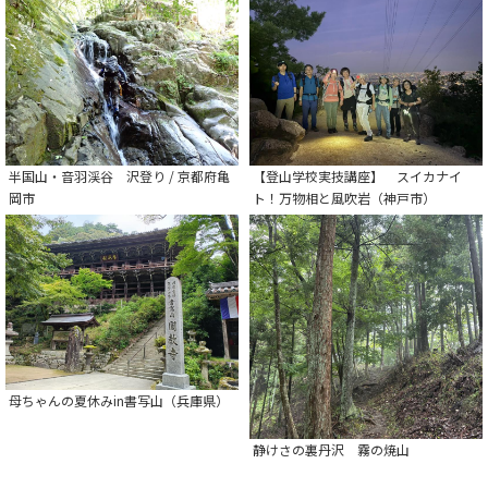
半国山・音羽渓谷 沢登り / 京都府亀
【登山学校実技講座】 スイカナイ
岡市
ト！万物相と風吹岩（神戸市）
母ちゃんの夏休みin書写山（兵庫県）
静けさの裏丹沢 霧の焼山