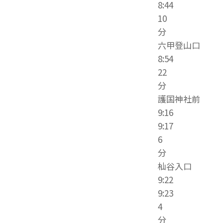
8:44
10
分
六甲登山口
8:54
22
分
護国神社前
9:16
9:17
6
分
杣谷入口
9:22
9:23
4
分