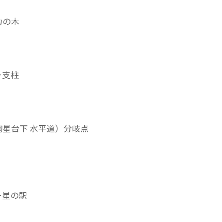
力の木
ー支柱
星台下 水平道）分岐点
ー星の駅