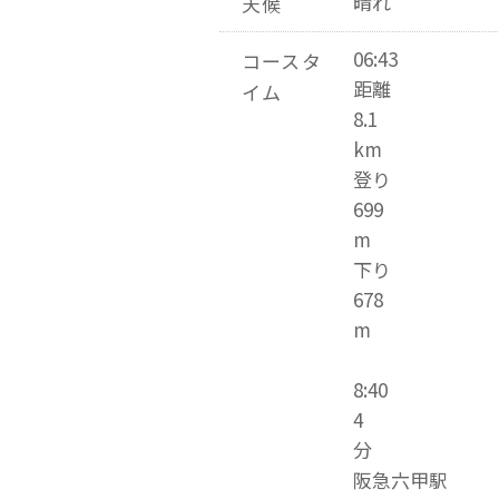
晴れ
天候
06:43
コースタ
距離
イム
8.1
km
登り
699
m
下り
678
m
8:40
4
分
阪急六甲駅