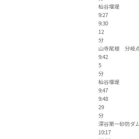
杣谷堰堤
9:27
9:30
12
分
山寺尾根 分岐
9:42
5
分
杣谷堰堤
9:47
9:48
29
分
深谷第一砂防ダ
10:17