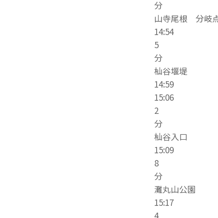
分
山寺尾根 分岐
14:54
5
分
杣谷堰堤
14:59
15:06
2
分
杣谷入口
15:09
8
分
灘丸山公園
15:17
4